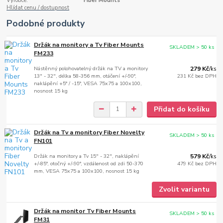
Výrobce:
Fiber Mounts
Hlídat cenu / dostupnost
Podobné produkty
Držák na monitory a Tv Fiber Mounts
SKLADEM > 50 ks
FM233
Nástěnný polohovatelný držák na TV a monitory
279 Kč
/
ks
13" - 32", délka 58-356 mm, otáčení +/-90°,
231 Kč
bez DPH
naklápění +5° / -15°, VESA 75x75 a 100x100,
nosnost 15 kg
Přidat do košíku
Držák na Tv a monitory Fiber Novelty
SKLADEM > 50 ks
FN101
Držák na monitory a Tv 15" - 32", naklápění
579 Kč
/
ks
+/-85°, otočný +/-90°, vzdálenost od zdi 50-370
479 Kč
bez DPH
mm, VESA 75x75 a 100x100, nosnost 15 kg
Zvolit variantu
Držák na monitor Tv Fiber Mounts
SKLADEM > 50 ks
FM31