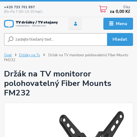
0
ks
+420 733 701 897
za
0,00 Kč
(Po–Pá 7:00–14:30 hod.)
Menu
Hledat
Úvod
Držáky na Tv
Držák na TV monitoror polohovatelný Fiber Mounts
FM232
Držák na TV monitoror
polohovatelný Fiber Mounts
FM232