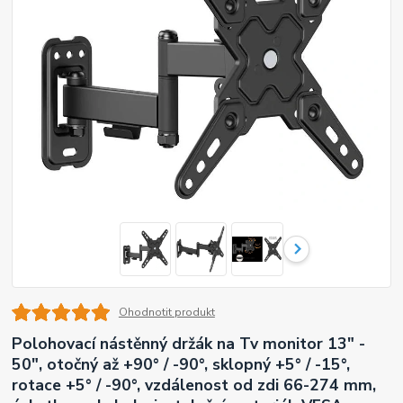
Ohodnotit produkt
Polohovací nástěnný držák na Tv monitor 13" -
50", otočný až +90° / -90°, sklopný +5° / -15°,
rotace +5° / -90°, vzdálenost od zdi 66-274 mm,