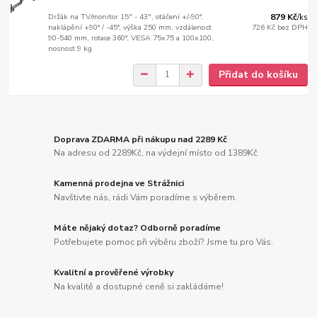
Držák na TV/monitor 15" - 43", otáčení +/-90°,
879 Kč
/
ks
naklápění +90° / -45°, výška 250 mm, vzdálenost
726 Kč
bez DPH
90-540 mm, rotace 360°, VESA 75x75 a 100x100,
nosnost 9 kg
Přidat do košíku
Doprava ZDARMA při nákupu nad 2289 Kč
Na adresu od 2289Kč, na výdejní místo od 1389Kč
Kamenná prodejna ve Strážnici
Navštivte nás, rádi Vám poradíme s výběrem.
Máte nějaký dotaz? Odborně poradíme
Potřebujete pomoc při výběru zboží? Jsme tu pro Vás.
Kvalitní a prověřené výrobky
Na kvalitě a dostupné ceně si zakládáme!