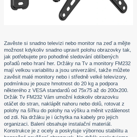
Zavěste si snadno televizi nebo monitor na zeď a mějte
možnost kdykoliv snadno upravit polohu obrazovky tak,
jak potřebujete pro pohodlné sledování oblíbených
pořadů nebo hraní her. Držáky na Tv a monitory FM232
mají velkou variabilitu a jsou univerzální, takže můžete
zavěsit malé monitory nebo i středně velké televizory,
podmínkou je pouze hmotnost do 20 kg a podpora
některého z VESA standardů od 75x75 až do 200x200.
Držák Tv FM232 Vám umožní kdokoliv obrazovku
otáčet do stran, naklápět nahoru nebo dolů, rotovat z
polohy na šířku do polohy na výšku a měnit vzdálenost
od zdi. Na držáku je i úchytka na kabely pro jejich
organizaci. Balení obsahuje instalační materiál.
Konstrukce je z ocely a poskytuje výbornou stabilitu a