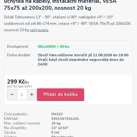
úchytka na kabely, instalační materiál, VESA
75x75 až 200x200, nosnost 20 kg
Držák Tv/monitoru 13" - 50", otáčení +/-90°, naklápění +5° / -15°,
vzdálenost od zdi 66-274 mm, rotace +5° / -90°, VESA 75x75 až 200x200,
nosnost 20 kg
celý popis
Dostupnost
SKLADEM > 50 ks
Doba dodání
Zboží Vám můžeme doručit již 11.08.2026 do 16:00.
Stačí, když zboží objednáte nejpozději dnes do
24:00
299 Kč
/
ks
247 Kč
bez DPH
Přidat do košíku
Číslo produktu:
FM232
EAN kód:
5901597301431
Max. zatížení / nosnost:
20 kg
Na úhlopříčky:
13" až 50"
Záruka:
5 let