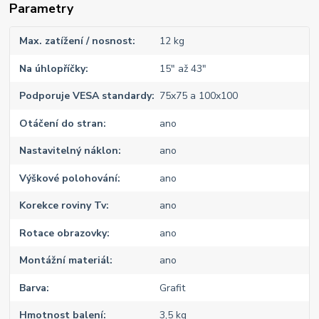
Parametry
Max. zatížení / nosnost
12 kg
Na úhlopříčky
15" až 43"
Podporuje VESA standardy
75x75 a 100x100
Otáčení do stran
ano
Nastavitelný náklon
ano
Výškové polohování
ano
Korekce roviny Tv
ano
Rotace obrazovky
ano
Montážní materiál
ano
Barva
Grafit
Hmotnost balení
3,5 kg