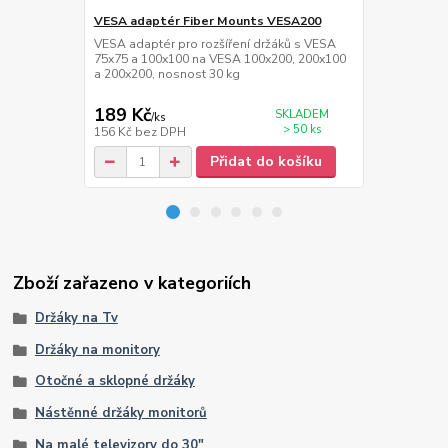
VESA adaptér Fiber Mounts VESA200
HDMi kabel 
VESA adaptér pro rozšíření držáků s VESA
Kvalitní HDM
75x75 a 100x100 na VESA 100x200, 200x100
1.4, 3D maxi
a 200x200, nosnost 30 kg
30AWG, W/2 
189 Kč
115 Kč
SKLADEM
/
ks
/
ks
> 50 ks
156 Kč
bez DPH
95 Kč
bez D
Přidat do košíku
Zboží zařazeno v kategoriích
Držáky na Tv
Držáky na monitory
Otočné a sklopné držáky
Nástěnné držáky monitorů
Na malé televizory do 30"