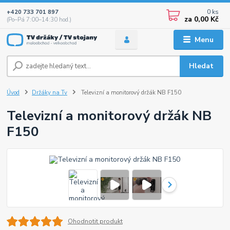
0
ks
+420 733 701 897
za
0,00 Kč
(Po–Pá 7:00–14:30 hod.)
Menu
Hledat
Úvod
Držáky na Tv
Televizní a monitorový držák NB F150
Televizní a monitorový držák NB
F150
Ohodnotit produkt