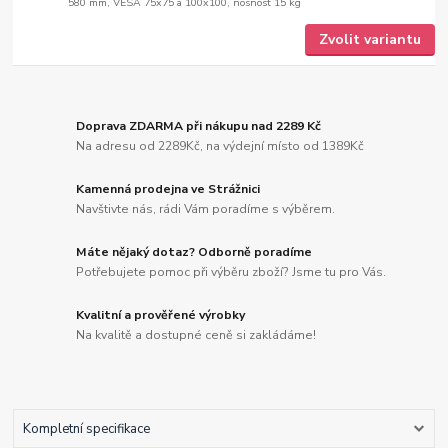
580 mm, VESA 75x75 a 100x100, nosnost 15 kg
Zvolit variantu
Doprava ZDARMA při nákupu nad 2289 Kč
Na adresu od 2289Kč, na výdejní místo od 1389Kč
Kamenná prodejna ve Strážnici
Navštivte nás, rádi Vám poradíme s výběrem.
Máte nějaký dotaz? Odborně poradíme
Potřebujete pomoc při výběru zboží? Jsme tu pro Vás.
Kvalitní a prověřené výrobky
Na kvalitě a dostupné ceně si zakládáme!
Kompletní specifikace