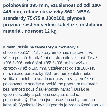
polohování 195 mm, vzdálenost od zdi 100-
445 mm, rotace obrazovky 360°, VESA
standardy 75x75 a 100x100, plynová
pružina, systém vedení kabeláže, instalační
materiál, nosnost 12 kg
Kvalitní
držák na televizory a monitory
s
úhlopříčkou
15" - 43", který umožňuje nastavení ve
všech polohách - otáčení do stran dle velikosti Tv až
+90° / -90°, naklápění +85° / -30°, měnit výšku
obrazovky až o 195 mm, vzdálenost od zdi 100-445
mm, rotace obrazovky 360° pro horizontální nebo
vertikální polohu a snadnou úpravu roviny. Veškeré
polohování je snadné a rychlé, po prvotním nastavení
bez nutnosti použití jakéhokoliv nářadí. Držák je
výborné kvality a pěkného dizajnu, snadno
polohovatelný. Ramena jsou osazena úchytkami na
kabeláž. Vynikající kvalitu podtrhuje prodloužená záruka