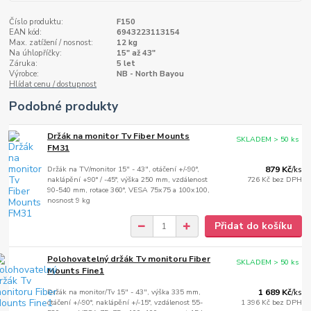
Číslo produktu:
F150
EAN kód:
6943223113154
Max. zatížení / nosnost:
12 kg
Na úhlopříčky:
15" až 43"
Záruka:
5 let
Výrobce:
NB - North Bayou
Hlídat cenu / dostupnost
Podobné produkty
Držák na monitor Tv Fiber Mounts
SKLADEM > 50 ks
FM31
Držák na TV/monitor 15" - 43", otáčení +/-90°,
879 Kč
/
ks
naklápění +90° / -45°, výška 250 mm, vzdálenost
726 Kč
bez DPH
90-540 mm, rotace 360°, VESA 75x75 a 100x100,
nosnost 9 kg
Přidat do košíku
Polohovatelný držák Tv monitoru Fiber
SKLADEM > 50 ks
Mounts Fine1
Držák na monitor/Tv 15" - 43", výška 335 mm,
1 689 Kč
/
ks
otáčení +/-90°, naklápění +/-15°, vzdálenost 55-
1 396 Kč
bez DPH