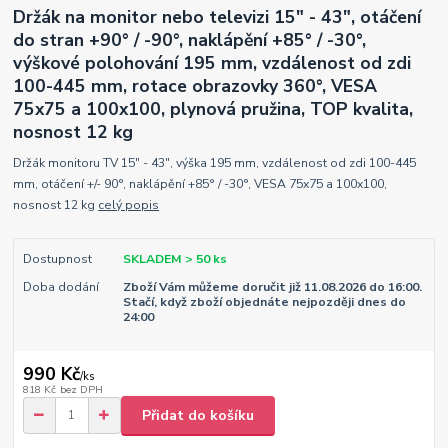
Držák na monitor nebo televizi 15" - 43", otáčení
do stran +90° / -90°, naklápění +85° / -30°,
výškové polohování 195 mm, vzdálenost od zdi
100-445 mm, rotace obrazovky 360°, VESA
75x75 a 100x100, plynová pružina, TOP kvalita,
nosnost 12 kg
Držák monitoru TV 15" - 43", výška 195 mm, vzdálenost od zdi 100-445
mm, otáčení +/- 90°, naklápění +85° / -30°, VESA 75x75 a 100x100,
nosnost 12 kg
celý popis
Dostupnost
SKLADEM > 50 ks
Doba dodání
Zboží Vám můžeme doručit již 11.08.2026 do 16:00.
Stačí, když zboží objednáte nejpozději dnes do
24:00
990 Kč
/
ks
818 Kč
bez DPH
Přidat do košíku