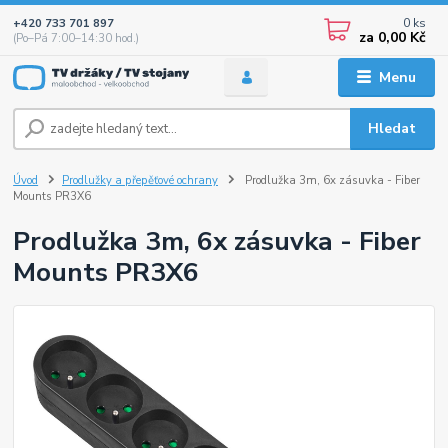
0
ks
+420 733 701 897
za
0,00 Kč
(Po–Pá 7:00–14:30 hod.)
Menu
Hledat
Úvod
Prodlužky a přepěťové ochrany
Prodlužka 3m, 6x zásuvka - Fiber
Mounts PR3X6
Prodlužka 3m, 6x zásuvka - Fiber
Mounts PR3X6