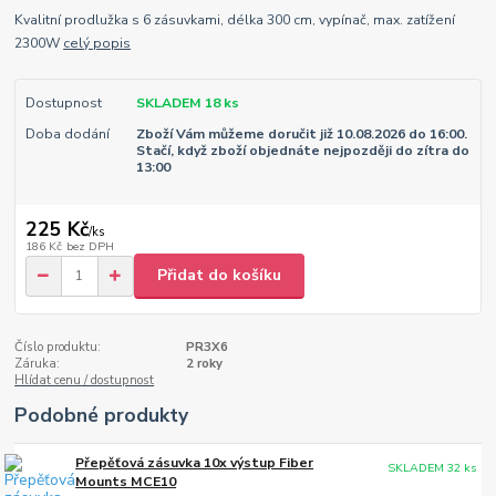
Kvalitní prodlužka s 6 zásuvkami, délka 300 cm, vypínač, max. zatížení
2300W
celý popis
Dostupnost
SKLADEM 18 ks
Doba dodání
Zboží Vám můžeme doručit již 10.08.2026 do 16:00.
Stačí, když zboží objednáte nejpozději do zítra do
13:00
225 Kč
/
ks
186 Kč
bez DPH
Přidat do košíku
Číslo produktu:
PR3X6
Záruka:
2 roky
Hlídat cenu / dostupnost
Podobné produkty
Přepěťová zásuvka 10x výstup Fiber
SKLADEM 32 ks
Mounts MCE10