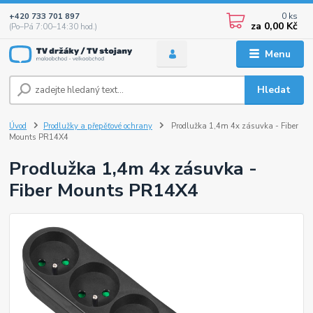
0
ks
+420 733 701 897
za
0,00 Kč
(Po–Pá 7:00–14:30 hod.)
Menu
Hledat
Úvod
Prodlužky a přepěťové ochrany
Prodlužka 1,4m 4x zásuvka - Fiber
Mounts PR14X4
Prodlužka 1,4m 4x zásuvka -
Fiber Mounts PR14X4