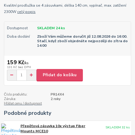
Kvalitní prodlužka se 4 zásuvkami, délka 140 cm, vypínač, max. zatížení
2300W
celý popis
Dostupnost
SKLADEM 24 ks
Doba dodání
Zboží Vám můžeme doručit již 12.08.2026 do 16:00.
Stačí, když zboží objednáte nejpozději do zítra do
14:00
159 Kč
/
ks
131 Kč
bez DPH
Přidat do košíku
Číslo produktu:
PR14X4
Záruka:
2 roky
Hlídat cenu / dostupnost
Podobné produkty
Přepěťová zásuvka 10x výstup Fiber
SKLADEM 32 ks
Mounts MCE10