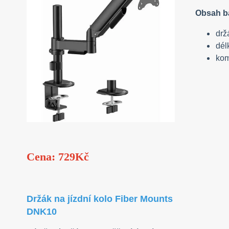
Obsah ba
drž
dél
kom
Cena: 729Kč
Držák na jízdní kolo Fiber Mounts
DNK10