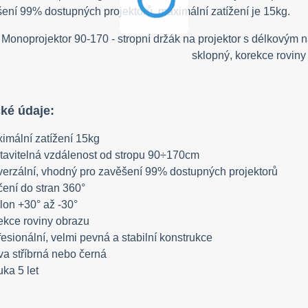
ení 99% dostupných projektorů, maximální zatížení je 15kg.
ké údaje:
imální zatížení 15kg
tavitelná vzdálenost od stropu 90÷170cm
verzální, vhodný pro zavěšení 99% dostupných projektorů
čení do stran 360°
lon +30° až -30°
ekce roviny obrazu
fesionální, velmi pevná a stabilní konstrukce
va stříbrná nebo černá
uka 5 let