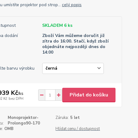
 umístíte projektor pod strop...
celý popis
tupnost
SKLADEM 6 ks
a dodání
Zboží Vám můžeme doručit již
zítra do 16:00. Stačí, když zboží
objednáte nejpozději dnes do
14:00
lte barvu výrobku
939 Kč
/
ks
Přidat do košíku
02 Kč
bez DPH
Monoprojektor-
Záruka:
5 let
u:
Prolongo90-170
e:
OMB
Hlídat cenu / dostupnost