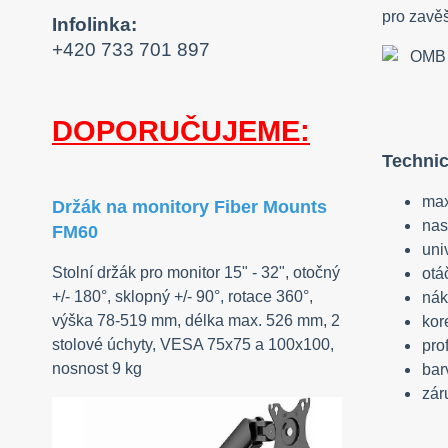
pro zavěš
Infolinka:
+420 733 701 897
DOPORUČUJEME:
Technic
max
Držák na monitory Fiber Mounts
nas
FM60
uni
Stolní držák pro monitor 15" - 32", otočný
otá
+/- 180°, sklopný +/- 90°, rotace 360°,
nák
výška 78-519 mm, délka max. 526 mm, 2
kor
stolové úchyty, VESA 75x75 a 100x100,
pro
nosnost 9 kg
bar
zár