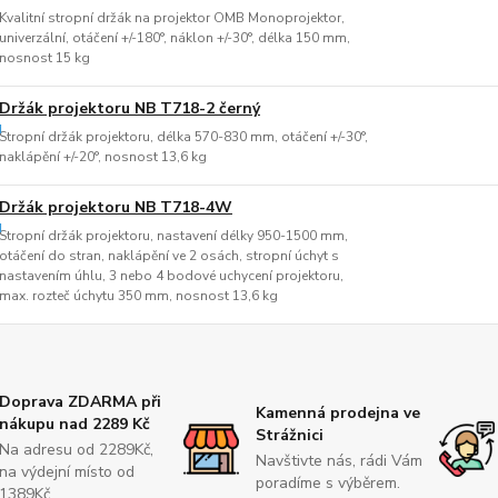
Kvalitní stropní držák na projektor OMB Monoprojektor,
univerzální, otáčení +/-180°, náklon +/-30°, délka 150 mm,
nosnost 15 kg
Držák projektoru NB T718-2 černý
Stropní držák projektoru, délka 570-830 mm, otáčení +/-30°,
naklápění +/-20°, nosnost 13,6 kg
Držák projektoru NB T718-4W
Stropní držák projektoru, nastavení délky 950-1500 mm,
otáčení do stran, naklápění ve 2 osách, stropní úchyt s
nastavením úhlu, 3 nebo 4 bodové uchycení projektoru,
max. rozteč úchytu 350 mm, nosnost 13,6 kg
Doprava ZDARMA při
Kamenná prodejna ve
nákupu nad 2289 Kč
Strážnici
Na adresu od 2289Kč,
Navštivte nás, rádi Vám
na výdejní místo od
poradíme s výběrem.
1389Kč