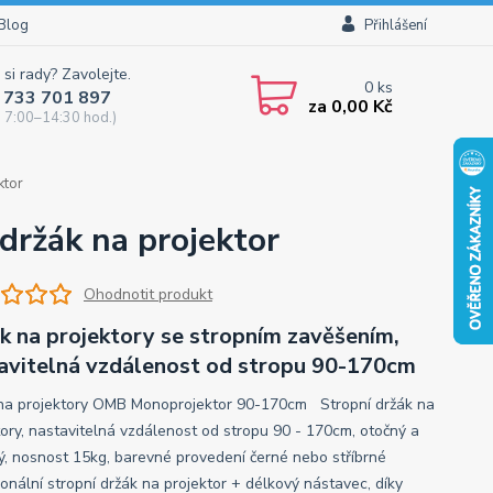
Blog
Přihlášení
 si rady? Zavolejte.
0
ks
 733 701 897
za
0,00 Kč
 7:00–14:30 hod.)
ktor
ržák na projektor
Ohodnotit produkt
k na projektory se stropním zavěšením,
avitelná vzdálenost od stropu 90-170cm
na projektory OMB Monoprojektor 90-170cm Stropní držák na
tory, nastavitelná vzdálenost od stropu 90 - 170cm, otočný a
ý, nosnost 15kg, barevné provedení černé nebo stříbrné
ionální stropní držák na projektor + délkový nástavec, díky