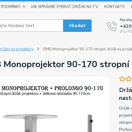
 PODMÍNKY
JAK SPRÁVNĚ VYBRAT DRŽÁK NA TV
KONTAKTY
Nevíte
Hledat
+420
(Po–Pá
ržáky na projektory
OMB Monoprojektor 90-170 stropní držák na proje
Monoprojektor 90-170 stropní d
Držá
nast
Držák 
projek
sklopn
Profes