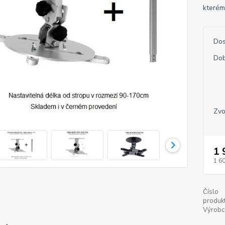
kterému
Dos
Dob
Zvo
1 
1 6
Číslo
produkt
Výrobc