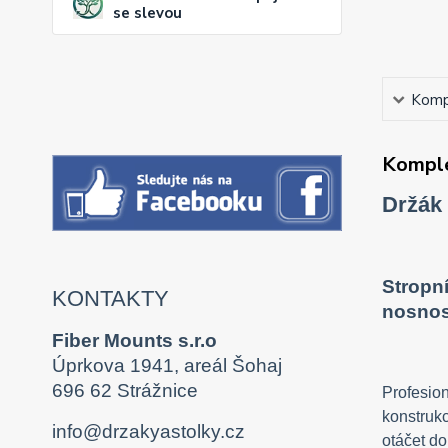
se slevou
Kompl
Komple
Držák
Stropní
KONTAKTY
nosnos
Fiber Mounts s.r.o
Úprkova 1941, areál Šohaj
696 62 Strážnice
Profesion
konstrukc
info@drzakyastolky.cz
otáčet do