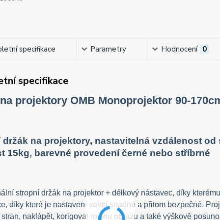
etní specifikace
Parametry
Hodnocení
0
tní specifikace
 na projektory OMB Monoprojektor 90-170c
 držák na projektory, nastavitelná vzdálenost od
t 15kg, barevné provedení černé nebo stříbrné
ální stropní držák na projektor + délkový nástavec, díky kterému
e, díky které je nastavení velmi snadné a přitom bezpečné. Pro
 stran, naklápět, korigovat rovinu obrazu a také výškově posu