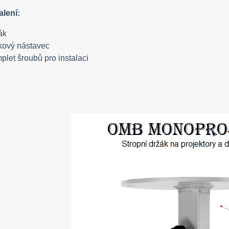
lení:
ák
kový nástavec
plet šroubů pro instalaci