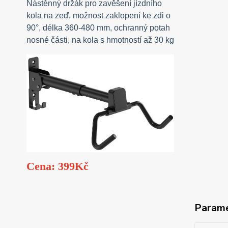
Nástěnný držák pro zavěšení jízdního
kola na zeď, možnost zaklopení ke zdi o
90°, délka 360-480 mm, ochranný potah
nosné části, na kola s hmotností až 30 kg
Cena: 399Kč
Param