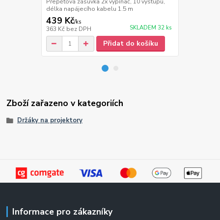
délka napáje
Přepěťová zásuvka 2x vypínač, 10 výstupů,
délka napájecího kabelu 1.5 m
439 Kč
389 Kč
/
ks
/
ks
SKLADEM 32 ks
363 Kč
bez DPH
321 Kč
bez 
Přidat do košíku
Zboží zařazeno v kategoriích
Držáky na projektory
Informace pro zákazníky