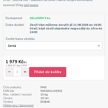
+/-90°, otočná 360°, zavěšení na rovné i šikmé stropní konstrukce,
nosnost 15 kg
celý popis
Dostupnost
SKLADEM 5 ks
Doba dodání
Zboží Vám můžeme doručit již 11.08.2026 do 16:00.
Stačí, když zboží objednáte nejpozději do zítra do
24:00
Zvolte barvu výrobku
1 979 Kč
/
ks
1 636 Kč
bez DPH
Přidat do košíku
Číslo produktu:
PM3
EAN kód:
5902841103931
Max. zatížení / nosnost:
15 kg
Záruka:
10 let
Výrobce:
EDBAK
Hlídat cenu / dostupnost