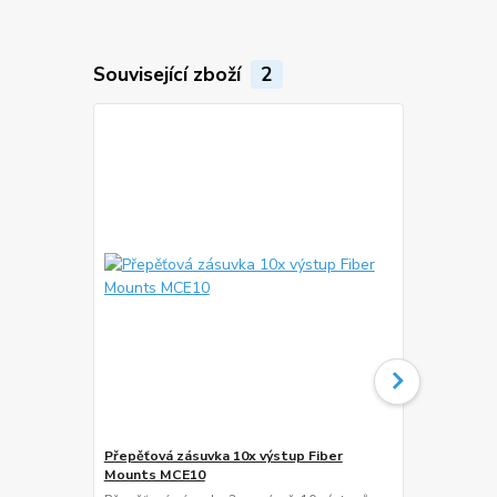
Související zboží
2
Přepěťová zásuvka 10x výstup Fiber
Přepěťová z
Mounts MCE10
Přepěťová zá