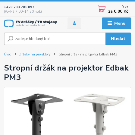
0
ks
+420 733 701 897
za
0,00 Kč
(Po–Pá 7:00–14:30 hod.)
Menu
Hledat
Úvod
Držáky na projektory
Stropní držák na projektor Edbak PM3
Stropní držák na projektor Edbak
PM3