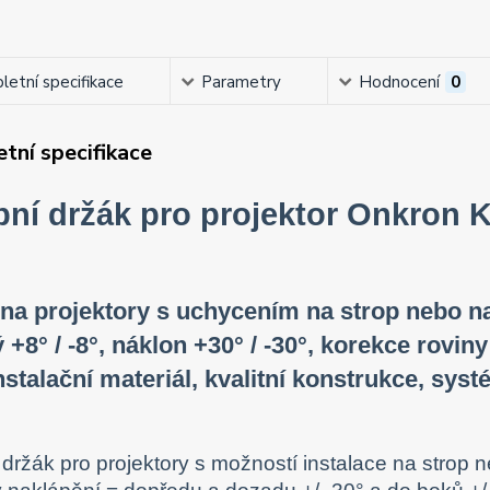
etní specifikace
Parametry
Hodnocení
0
tní specifikace
pní držák pro projektor Onkron 
na projektory s uchycením na strop nebo n
 +8° / -8°, náklon +30° / -30°, korekce roviny
stalační materiál, kvalitní konstrukce, sys
í držák pro projektory s možností instalace na stro