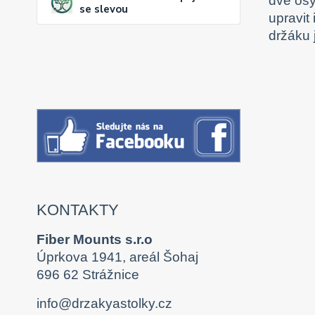
dvě osy
se slevou
upravit
držáku 
KONTAKTY
Fiber Mounts s.r.o
Úprkova 1941, areál Šohaj
696 62 Strážnice
info@drzakyastolky.cz