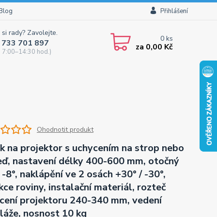
Blog
Přihlášení
 si rady? Zavolejte.
0
ks
 733 701 897
za
0,00 Kč
 7:00–14:30 hod.)
Ohodnotit produkt
k na projektor s uchycením na strop nebo
eď, nastavení délky 400-600 mm, otočný
 -8°, naklápění ve 2 osách +30° / -30°,
kce roviny, instalační materiál, rozteč
cení projektoru 240-340 mm, vedení
láže, nosnost 10 kg