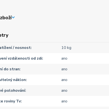
zboží
etry
atížení / nosnost
10 kg
ení vzdálenosti od zdi
ano
í do stran
ano
itelný náklon
ano
vé polohování
ano
e roviny Tv
ano