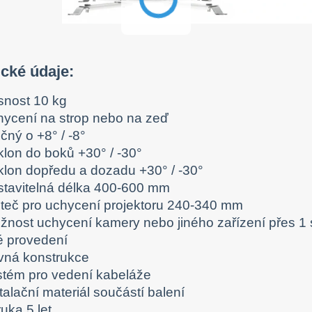
cké údaje:
snost 10 kg
hycení na strop nebo na zeď
čný o +8° / -8°
klon do boků +30° / -30°
klon dopředu a dozadu +30° / -30°
stavitelná délka 400-600 mm
zteč pro uchycení projektoru 240-340 mm
žnost uchycení kamery nebo jiného zařízení přes 1 
lé provedení
vná konstrukce
stém pro vedení kabeláže
talační materiál součástí balení
uka 5 let