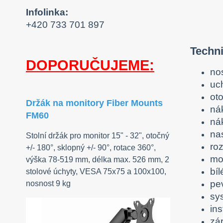
Infolinka:
+420 733 701 897
Techni
DOPORUČUJEME:
no
uc
oto
Držák na monitory Fiber Mounts
ná
FM60
ná
na
Stolní držák pro monitor 15" - 32", otočný
ro
+/- 180°, sklopný +/- 90°, rotace 360°,
mo
výška 78-519 mm, délka max. 526 mm, 2
bí
stolové úchyty, VESA 75x75 a 100x100,
pe
nosnost 9 kg
sy
ins
zár