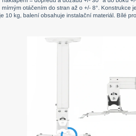
 naklápění = dopředu a dozadu +/- 30° a do boků +/
 i mírným otáčením do stran až o +/- 8°. Konstrukce
je 10 kg, balení obsahuje instalační materiál. Bílé p