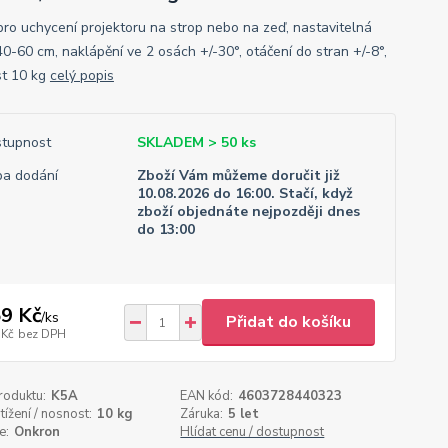
pro uchycení projektoru na strop nebo na zeď, nastavitelná
40-60 cm, naklápění ve 2 osách +/-30°, otáčení do stran +/-8°,
t 10 kg
celý popis
tupnost
SKLADEM > 50 ks
a dodání
Zboží Vám můžeme doručit již
10.08.2026 do 16:00. Stačí, když
zboží objednáte nejpozději dnes
do 13:00
9 Kč
/
ks
Přidat do košíku
 Kč
bez DPH
roduktu:
K5A
EAN kód:
4603728440323
tížení / nosnost:
10 kg
Záruka:
5 let
e:
Onkron
Hlídat cenu / dostupnost