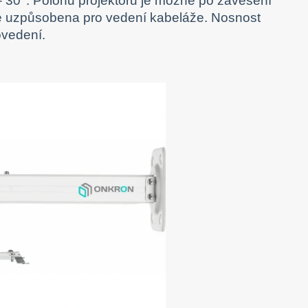
- 30°. Polohu projektoru je možné po zavěšení
 je uzpůsobena pro vedení kabeláže. Nosnost
rovedení.