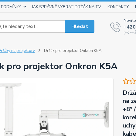
 PODMÍNKY
JAK SPRÁVNĚ VYBRAT DRŽÁK NA TV
KONTAKTY
Nevíte
Hledat
+420
(Po–Pá
ržáky na projektory
Držák pro projektor Onkron K5A
k pro projektor Onkron K5A
Držá
na z
+8° /
kore
uchy
kabe