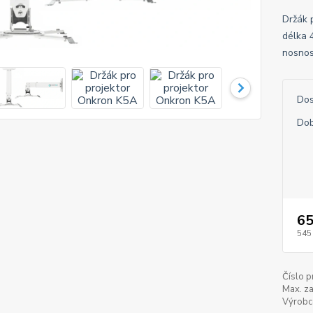
Držák 
délka 
nosnos
Dos
Dob
65
545
Číslo p
Max. za
Výrobc