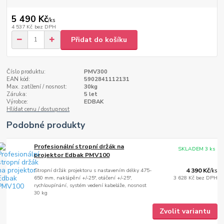
5 490 Kč
/
ks
4 537 Kč
bez DPH
Přidat do košíku
Číslo produktu:
PMV300
EAN kód:
5902841112131
Max. zatížení / nosnost:
30kg
Záruka:
5 let
Výrobce:
EDBAK
Hlídat cenu / dostupnost
Podobné produkty
Profesionální stropní držák na
SKLADEM 3 ks
projektor Edbak PMV100
Stropní držák projektoru s nastavením délky 475-
4 390 Kč
/
ks
650 mm, naklápění +/-25°, otáčení +/-25°,
3 628 Kč
bez DPH
rychloupínání, systém vedení kabeláže, nosnost
30 kg
Zvolit variantu