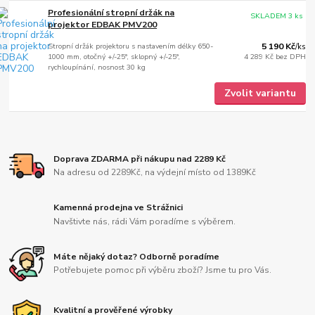
Profesionální stropní držák na
SKLADEM 3 ks
projektor EDBAK PMV200
Stropní držák projektoru s nastavením délky 650-
5 190 Kč
/
ks
1000 mm, otočný +/-25°, sklopný +/-25°,
4 289 Kč
bez DPH
rychloupínání, nosnost 30 kg
Zvolit variantu
Doprava ZDARMA při nákupu nad 2289 Kč
Na adresu od 2289Kč, na výdejní místo od 1389Kč
Kamenná prodejna ve Strážnici
Navštivte nás, rádi Vám poradíme s výběrem.
Máte nějaký dotaz? Odborně poradíme
Potřebujete pomoc při výběru zboží? Jsme tu pro Vás.
Kvalitní a prověřené výrobky