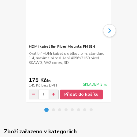
HDMi kabel 5m Fiber Mounts FM814
Přepěťová z
Kvalitní HDMi kabel s délkou 5 m, standard
Přepěťová zá
1.4, maximální rozlišení 4096x2160 pixel,
délka napáje
30AWG, W/2 cores, 3D
175 Kč
389 Kč
/
ks
/
ks
SKLADEM 3 ks
145 Kč
bez DPH
321 Kč
bez 
Přidat do košíku
Zboží zařazeno v kategoriích