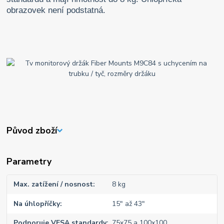
obrazovek není podstatná.
Původ zboží
Parametry
Max. zatížení / nosnost
8 kg
Na úhlopříčky
15" až 43"
Podporuje VESA standardy
75x75 a 100x100