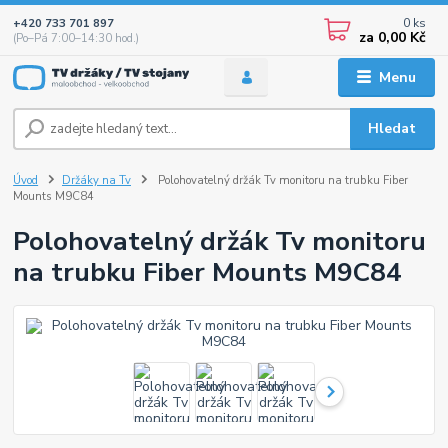
0
ks
+420 733 701 897
za
0,00 Kč
(Po–Pá 7:00–14:30 hod.)
Menu
Hledat
Úvod
Držáky na Tv
Polohovatelný držák Tv monitoru na trubku Fiber
Mounts M9C84
Polohovatelný držák Tv monitoru
na trubku Fiber Mounts M9C84