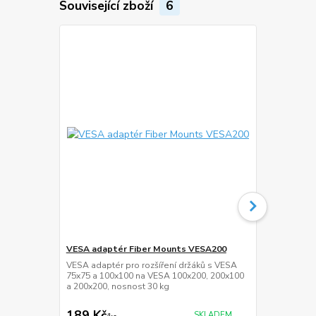
Související zboží
6
VESA adaptér Fiber Mounts VESA200
Kabel 2m HD
FM841
VESA adaptér pro rozšíření držáků s VESA
75x75 a 100x100 na VESA 100x200, 200x100
Kabel HDMi -
a 200x200, nosnost 30 kg
200cm, rozli
HDR, eARC, 
189 Kč
159 Kč
SKLADEM