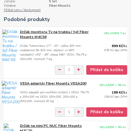
Záruka:
5 let
Výrobce:
Fiber Mounts
Hlídat cenu / dostupnost
Podobné produkty
Držák monitoru Tv na trubku / tyč Fiber
SKLADEM 7 ks
Mounts M4C59
Držák Tv/monitoru 17" - 29", výška 309 mm,
699 Kč
/
ks
vzdálenost 50-303 mm, otáčení +/-180°,
578 Kč
bez DPH
naklápění +90° - 45°, rotace 360°, VESA 75x75 a
100x100, nosnost 7 kg
Přidat do košíku
VESA adaptér Fiber Mounts VESA200
SKLADEM > 50 ks
VESA adaptér pro rozšíření držáků s VESA 75x75
189 Kč
/
ks
a 100x100 na VESA 100x200, 200x100 a
156 Kč
bez DPH
200x200, nosnost 30 kg
Přidat do košíku
Držák na mini PC NUC Fiber Mounts
SKLADEM > 50 ks
M7C20