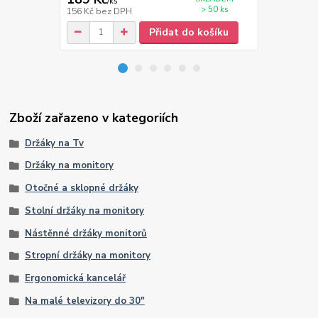
/
ks
/
ks
> 50 ks
156 Kč
bez DPH
131 Kč
bez 
Přidat do košíku
Zboží zařazeno v kategoriích
Držáky na Tv
Držáky na monitory
Otočné a sklopné držáky
Stolní držáky na monitory
Nástěnné držáky monitorů
Stropní držáky na monitory
Ergonomická kancelář
Na malé televizory do 30"