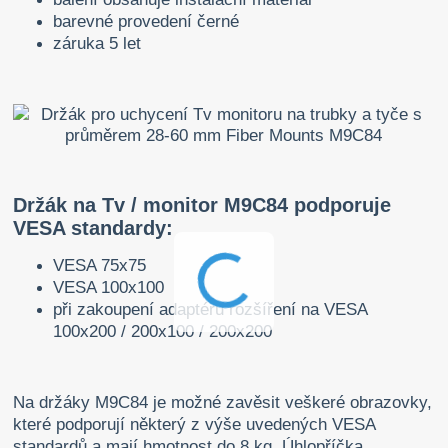
barevné provedení černé
záruka 5 let
Držák na Tv / monitor M9C84 podporuje
VESA standardy:
VESA 75x75
VESA 100x100
při zakoupení adaptéru rozšíření na VESA
100x200 / 200x100 / 200x200
Na držáky M9C84 je možné zavěsit veškeré obrazovky,
které podporují některý z výše uvedených VESA
standardů a mají hmotnost do 8 kg. Úhlopříčka