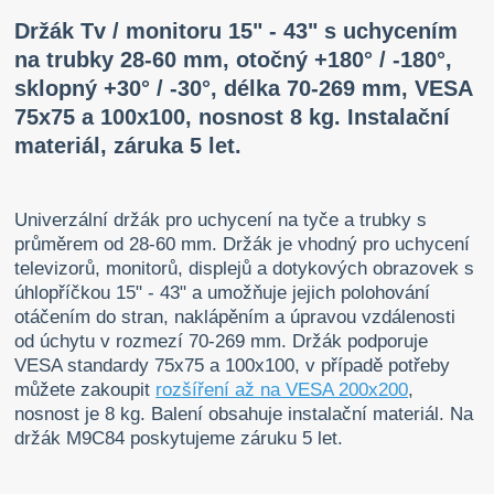
Držák Tv / monitoru 15" - 43" s uchycením
na trubky 28-60 mm, otočný +180° / -180°,
sklopný +30° / -30°, délka 70-269 mm, VESA
75x75 a 100x100, nosnost 8 kg. Instalační
materiál, záruka 5 let.
Univerzální držák pro uchycení na tyče a trubky s
průměrem od 28-60 mm. Držák je vhodný pro uchycení
televizorů, monitorů, displejů a dotykových obrazovek s
úhlopříčkou 15" - 43" a umožňuje jejich polohování
otáčením do stran, naklápěním a úpravou vzdálenosti
od úchytu v rozmezí 70-269 mm. Držák podporuje
VESA standardy 75x75 a 100x100, v případě potřeby
můžete zakoupit
rozšíření až na VESA 200x200
,
nosnost je 8 kg. Balení obsahuje instalační materiál. Na
držák M9C84 poskytujeme záruku 5 let.