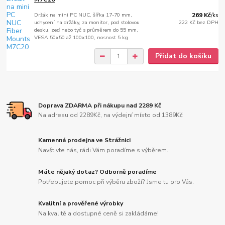
Držák na mini PC NUC, šířka 17-70 mm,
269 Kč
/
ks
uchycení na držáky, za monitor, pod stolovou
222 Kč
bez DPH
desku, zeď nebo tyč s průměrem do 55 mm,
VESA 50x50 až 100x100, nosnost 5 kg
Přidat do košíku
Doprava ZDARMA při nákupu nad 2289 Kč
Na adresu od 2289Kč, na výdejní místo od 1389Kč
Kamenná prodejna ve Strážnici
Navštivte nás, rádi Vám poradíme s výběrem.
Máte nějaký dotaz? Odborně poradíme
Potřebujete pomoc při výběru zboží? Jsme tu pro Vás.
Kvalitní a prověřené výrobky
Na kvalitě a dostupné ceně si zakládáme!