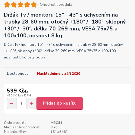
Ohodnotit produkt
Držák Tv / monitoru 15" - 43" s uchycením na
trubky 28-60 mm, otočný +180° / -180°, sklopný
+30° / -30°, délka 70-269 mm, VESA 75x75 a
100x100, nosnost 8 kg
Držák Tv / monitoru 15" - 43" s uchycením na trubky 28-60 mm, otočný
+/-180°, sklopný +/-30°, délka 70-269 mm, VESA 75x75 a 100x100,
nosnost 8 kg
celý popis
Dostupnost
Naskladníme v září 2026
599 Kč
/
ks
495 Kč
bez DPH
Přidat do košíku
Číslo produktu:
M9C84
Max. zatížení / nosnost:
8 kg
Na úhlopříčky:
15" až 43"