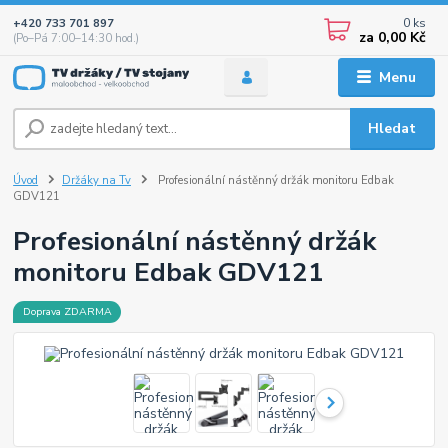
0
ks
+420 733 701 897
za
0,00 Kč
(Po–Pá 7:00–14:30 hod.)
Menu
Hledat
Úvod
Držáky na Tv
Profesionální nástěnný držák monitoru Edbak
GDV121
Profesionální nástěnný držák
monitoru Edbak GDV121
Doprava ZDARMA