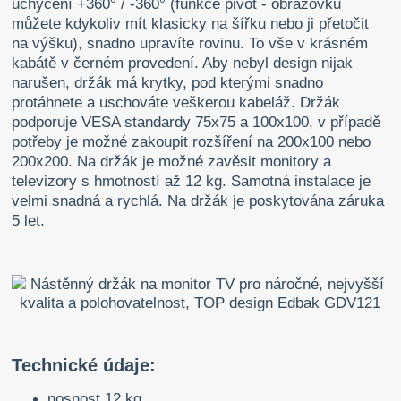
uchycení +360° / -360° (funkce pivot - obrazovku
můžete kdykoliv mít klasicky na šířku nebo ji přetočit
na výšku), snadno upravíte rovinu. To vše v krásném
kabátě v černém provedení. Aby nebyl design nijak
narušen, držák má krytky, pod kterými snadno
protáhnete a uschováte veškerou kabeláž. Držák
podporuje VESA standardy 75x75 a 100x100, v případě
potřeby je možné zakoupit rozšíření na 200x100 nebo
200x200. Na držák je možné zavěsit monitory a
televizory s hmotností až 12 kg. Samotná instalace je
velmi snadná a rychlá. Na držák je poskytována záruka
5 let.
Technické údaje:
nosnost 12 kg