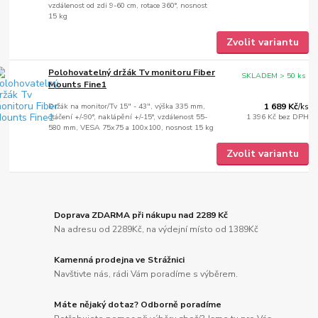
vzdálenost od zdi 9-60 cm, rotace 360°, nosnost
15 kg
Zvolit variantu
Polohovatelný držák Tv monitoru Fiber
SKLADEM > 50 ks
Mounts Fine1
Držák na monitor/Tv 15" - 43", výška 335 mm,
1 689 Kč
/
ks
otáčení +/-90°, naklápění +/-15°, vzdálenost 55-
1 396 Kč
bez DPH
580 mm, VESA 75x75 a 100x100, nosnost 15 kg
Zvolit variantu
Doprava ZDARMA při nákupu nad 2289 Kč
Na adresu od 2289Kč, na výdejní místo od 1389Kč
Kamenná prodejna ve Strážnici
Navštivte nás, rádi Vám poradíme s výběrem.
Máte nějaký dotaz? Odborně poradíme