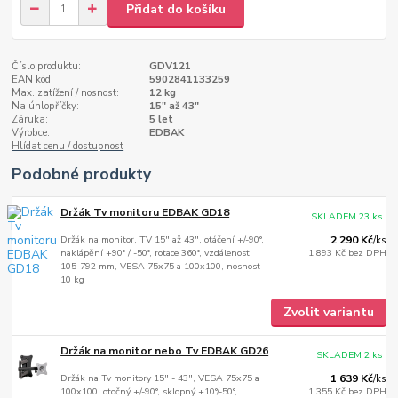
Přidat do košíku
Číslo produktu:
GDV121
EAN kód:
5902841133259
Max. zatížení / nosnost:
12 kg
Na úhlopříčky:
15" až 43"
Záruka:
5 let
Výrobce:
EDBAK
Hlídat cenu / dostupnost
Podobné produkty
Držák Tv monitoru EDBAK GD18
SKLADEM 23 ks
Držák na monitor, TV 15" až 43", otáčení +/-90°,
2 290 Kč
/
ks
naklápění +90° / -50°, rotace 360°, vzdálenost
1 893 Kč
bez DPH
105-792 mm, VESA 75x75 a 100x100, nosnost
10 kg
Zvolit variantu
Držák na monitor nebo Tv EDBAK GD26
SKLADEM 2 ks
Držák na Tv monitory 15" - 43", VESA 75x75 a
1 639 Kč
/
ks
100x100, otočný +/-90°, sklopný +10°/-50°,
1 355 Kč
bez DPH