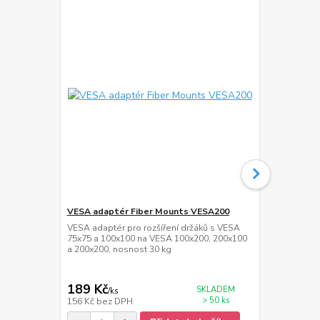
VESA adaptér Fiber Mounts VESA200
Kabel 2m HD
FM841
VESA adaptér pro rozšíření držáků s VESA
75x75 a 100x100 na VESA 100x200, 200x100
Kabel HDMi -
a 200x200, nosnost 30 kg
200cm, rozli
HDR, eARC, 
189 Kč
159 Kč
SKLADEM
/
ks
/
ks
> 50 ks
156 Kč
bez DPH
131 Kč
bez 