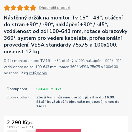
Ohodnotit produkt
Nástěnný držák na monitor Tv 15" - 43", otáčení
do stran +90° / -90°, naklápění +90° / -45°,
vzdálenost od zdi 100-643 mm, rotace obrazovky
360°, systém pro vedení kabeláže, profesionální
provedení, VESA standardy 75x75 a 100x100,
nosnost 12 kg
Držák monitoru nebo TV 15" - 43", otočný +/-90°, naklápění +90° / -45°,
vzdálenost od zdi 100-643 mm, rotace 360°, VESA 75x75 a 100x100,
nosnost 12 kg
celý popis
Dostupnost
SKLADEM 8 ks
Doba dodání
Zboží Vám můžeme doručit již zítra do 16:00.
Stačí, když zboží objednáte nejpozději dnes do
14:00
2 290 Kč
/
ks
1 893 Kč
bez DPH