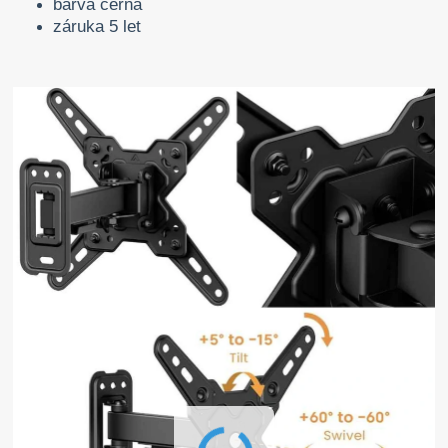
barva černá
záruka 5 let