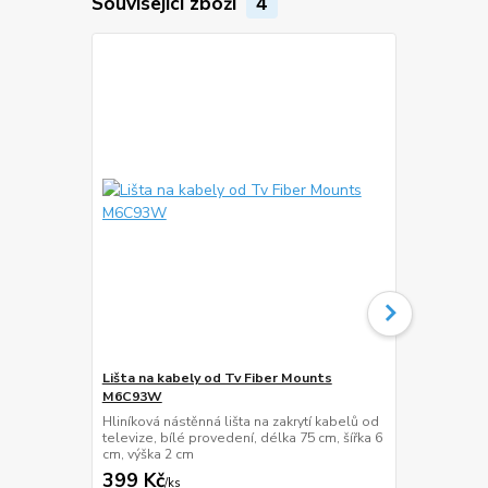
Související zboží
4
Lišta na kabely od Tv Fiber Mounts
HDMi kabel 
M6C93W
Kvalitní HDM
1.4, 3D, maxi
Hliníková nástěnná lišta na zakrytí kabelů od
30AWG, W/2 
televize, bílé provedení, délka 75 cm, šířka 6
cm, výška 2 cm
399 Kč
139 Kč
/
ks
/
ks