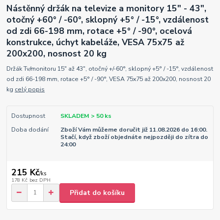
Nástěnný držák na televize a monitory 15" - 43",
otočný +60° / -60°, sklopný +5° / -15°, vzdálenost
od zdi 66-198 mm, rotace +5° / -90°, ocelová
konstrukce, úchyt kabeláže, VESA 75x75 až
200x200, nosnost 20 kg
Držák Tv/monitoru 15" až 43", otočný +/-60°, sklopný +5° / -15°, vzdálenost
od zdi 66-198 mm, rotace +5° / -90°, VESA 75x75 až 200x200, nosnost 20
kg
celý popis
Dostupnost
SKLADEM > 50 ks
Doba dodání
Zboží Vám můžeme doručit již 11.08.2026 do 16:00.
Stačí, když zboží objednáte nejpozději do zítra do
24:00
215 Kč
/
ks
178 Kč
bez DPH
Přidat do košíku