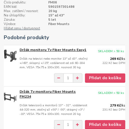
Číslo produktu:
FM06
EAN kód:
5901597301486
Max. zatížení / nosnost:
20 kg
Na úhlopříčky:
15" až 43"
Záruka:
5 let
Výrobce:
Fiber Mounts
Hlídat cenu / dostupnost
Podobné produkty
Držák monitoru Tv Fiber Mounts Easy1
SKLADEM > 50 ks
Držák na televizi nebo monitor 13" až 43", otočný
269 Kč
/
ks
+/-60°, sklopný +/-15°, vzdálenost od zdi 60-184
222 Kč
bez DPH
mm, VESA 75x75 a 100x100, nosnost 30 kg
Přidat do košíku
Držák Tv monitoru Fiber Mounts
SKLADEM > 50 ks
FM234
Držák televizorů a monitorů 13" - 32", vzdálenost
279 Kč
/
ks
44-320 mm, otočný až +90° / -90°, sklopný +3° /
231 Kč
bez DPH
-10°, VESA 75x75 a 100x100, nosnost 20 kg
Přidat do košíku