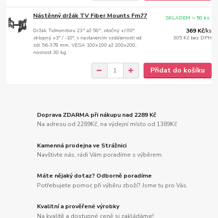
Nástěnný držák TV Fiber Mounts Fm77
SKLADEM > 50 ks
Držák Tv/monitoru 23" až 50", otočný +/-90°,
369 Kč
/
ks
sklopný +3° / -10°, s nastavením vzdálenosti od
305 Kč
bez DPH
zdi 56-378 mm, VESA 100x100 až 200x200,
nosnost 30 kg
Přidat do košíku
Doprava ZDARMA při nákupu nad 2289 Kč
Na adresu od 2289Kč, na výdejní místo od 1389Kč
Kamenná prodejna ve Strážnici
Navštivte nás, rádi Vám poradíme s výběrem.
Máte nějaký dotaz? Odborně poradíme
Potřebujete pomoc při výběru zboží? Jsme tu pro Vás.
Kvalitní a prověřené výrobky
Na kvalitě a dostupné ceně si zakládáme!