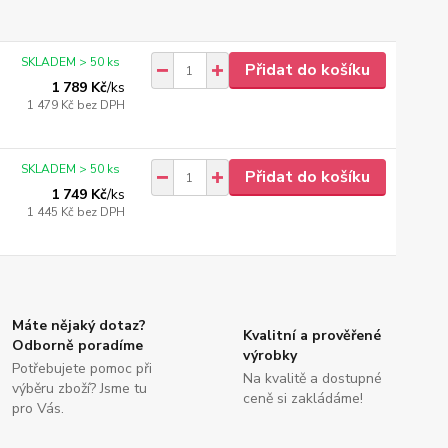
SKLADEM > 50 ks
Přidat do košíku
1 789 Kč
/
ks
1 479 Kč
bez DPH
SKLADEM > 50 ks
Přidat do košíku
1 749 Kč
/
ks
1 445 Kč
bez DPH
Máte nějaký dotaz?
Kvalitní a prověřené
Odborně poradíme
výrobky
Potřebujete pomoc při
Na kvalitě a dostupné
výběru zboží? Jsme tu
ceně si zakládáme!
pro Vás.