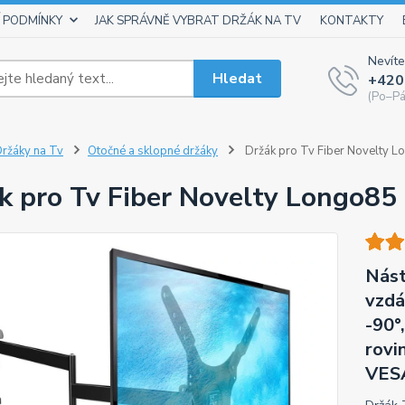
 PODMÍNKY
JAK SPRÁVNĚ VYBRAT DRŽÁK NA TV
KONTAKTY
Nevíte
Hledat
+420
(Po–Pá
ržáky na Tv
Otočné a sklopné držáky
Držák pro Tv Fiber Novelty 
k pro Tv Fiber Novelty Longo85
Nást
vzdá
-90°,
rovi
VESA