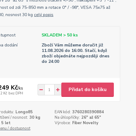
v 26" až 65" s možností otáčení +/-90°, naklápění +5° / -12°,
nost od zdi 75-850 mm a rotace 0° / -98°, VESA 75x75 až
0, nosnost 30 kg
celý popis
tupnost
SKLADEM > 50 ks
a dodání
Zboží Vám můžeme doručit již
11.08.2026 do 16:00. Stačí, když
zboží objednáte nejpozději dnes
do 24:00
249 Kč
/
ks
Přidat do košíku
32 Kč
bez DPH
roduktu:
Longo85
EAN kód:
3760280390884
tížení / nosnost:
30 kg
Na úhlopříčky:
26" až 65"
5 let
Výrobce:
Fiber Novelty
cenu / dostupnost