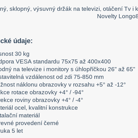
cké údaje:
snost 30 kg
dpora VESA standardu 75x75 až 400x400
dný na televize i monitory s úhlopříčkou 26" až 65"
stavitelná vzdálenost od zdi
75-
850 mm
žnost náklonu obrazovky v rozsahu +5° až -12°
nkce rotace obrazovky +4° / -94°
rekce roviny obrazovky +4° / -4°
eriál ocel, kvalitní konstrukce
talační materiál
revné provedení černé
uka 5 let