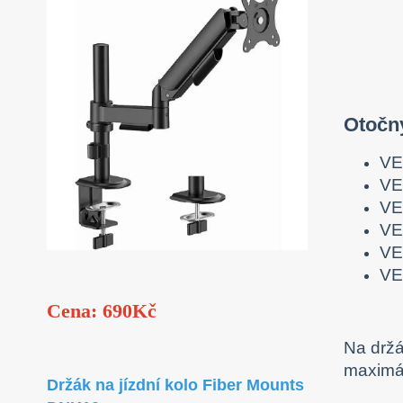
Otočn
VE
VE
VE
VE
VE
VE
Cena: 690Kč
Na drž
maximál
Držák na jízdní kolo Fiber Mounts