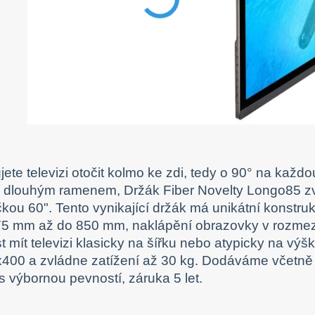
jete televizi otočit kolmo ke zdi, tedy o 90° na kaž
 dlouhým ramenem, Držák Fiber Novelty Longo85 zvlád
čkou 60". Tento vynikající držák má unikátní konstru
75 mm až do 850 mm, naklápění obrazovky v rozmezí 
 mít televizi klasicky na šířku nebo atypicky na v
400 a zvládne zatížení až 30 kg. Dodáváme včetně in
s výbornou pevností, záruka 5 let.