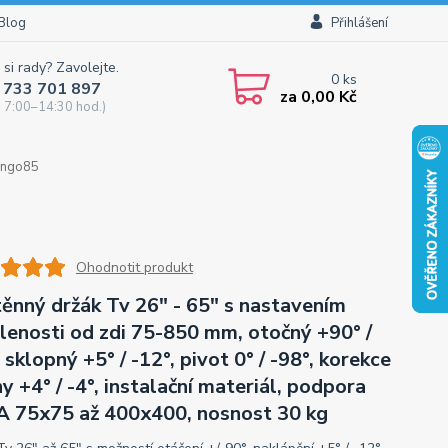
Blog
Přihlášení
 si rady? Zavolejte.
0
ks
 733 701 897
za
0,00 Kč
 7:00–14:30 hod.)
Longo85
Ohodnotit produkt
ěnný držák Tv 26" - 65" s nastavením
lenosti od zdi 75-850 mm, otočný +90° /
 sklopný +5° / -12°, pivot 0° / -98°, korekce
ny +4° / -4°, instalační materiál, podpora
 75x75 až 400x400, nosnost 30 kg