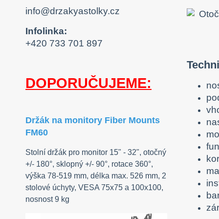
info@drzakyastolky.cz
Infolinka:
+420 733 701 897
Techni
DOPORUČUJEME:
no
po
vho
Držák na monitory Fiber Mounts
na
FM60
mo
fu
Stolní držák pro monitor 15" - 32", otočný
ko
+/- 180°, sklopný +/- 90°, rotace 360°,
mat
výška 78-519 mm, délka max. 526 mm, 2
ins
stolové úchyty, VESA 75x75 a 100x100,
ba
nosnost 9 kg
zár