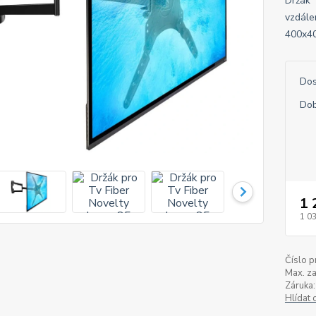
Držák T
vzdále
400x40
Dos
Dob
1 
1 0
Číslo p
Max. za
Záruka:
Hlídat 