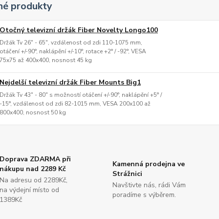
é produkty
Otočný televizní držák Fiber Novelty Longo100
Držák Tv 26" - 65", vzdálenost od zdi 110-1075 mm,
otáčení +/-90°, naklápění +/-10°, rotace +2° / -92°, VESA
75x75 až 400x400, nosnost 45 kg
Nejdelší televizní držák Fiber Mounts Big1
Držák Tv 43" - 80" s možností otáčení +/-90°, naklápění +5° /
-15°, vzdálenost od zdi 82-1015 mm, VESA 200x100 až
800x400, nosnost 50 kg
Doprava ZDARMA při
Kamenná prodejna ve
nákupu nad 2289 Kč
Strážnici
Na adresu od 2289Kč,
Navštivte nás, rádi Vám
na výdejní místo od
poradíme s výběrem.
1389Kč