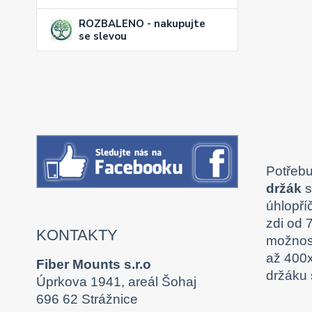
ROZBALENO - nakupujte
se slevou
Potřebu
držák
s
úhlopří
zdi od 
KONTAKTY
možnost
až 400x
Fiber Mounts s.r.o
držáku 
Úprkova 1941, areál Šohaj
696 62 Strážnice