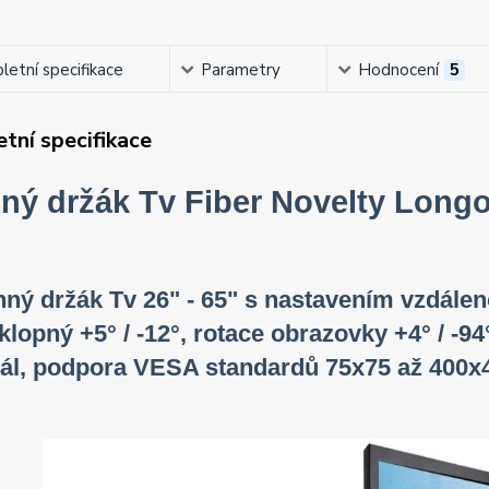
etní specifikace
Parametry
Hodnocení
5
tní specifikace
ný držák Tv Fiber Novelty Long
ný držák Tv 26" - 65" s nastavením vzdálen
sklopný +5° / -12°, rotace obrazovky +4° / -94°
ál, podpora VESA standardů 75x75 až 400x40