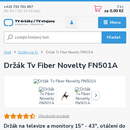
0
ks
+420 733 701 897
za
0,00 Kč
(Po–Pá 7:00–14:30 hod.)
Menu
Hledat
Úvod
Držáky na Tv
Držák Tv Fiber Novelty FN501A
Držák Tv Fiber Novelty FN501A
Ohodnotit produkt
Držák na televize a monitory 15" - 43", otáčení do