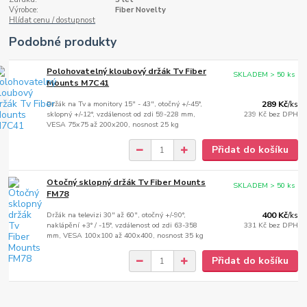
Výrobce:
Fiber Novelty
Hlídat cenu / dostupnost
Podobné produkty
Polohovatelný kloubový držák Tv Fiber
SKLADEM > 50 ks
Mounts M7C41
Držák na Tv a monitory 15" - 43", otočný +/-45°,
289 Kč
/
ks
sklopný +/-12°, vzdálenost od zdi 59-228 mm,
239 Kč
bez DPH
VESA 75x75 až 200x200, nosnost 25 kg
Přidat do košíku
Otočný sklopný držák Tv Fiber Mounts
SKLADEM > 50 ks
FM78
Držák na televizi 30" až 60", otočný +/-90°,
400 Kč
/
ks
naklápění +3° / -15°, vzdálenost od zdi 63-358
331 Kč
bez DPH
mm, VESA 100x100 až 400x400, nosnost 35 kg
Přidat do košíku