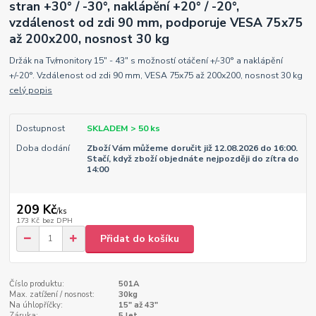
stran +30° / -30°, naklápění +20° / -20°,
vzdálenost od zdi 90 mm, podporuje VESA 75x75
až 200x200, nosnost 30 kg
Držák na Tv/monitory 15" - 43" s možností otáčení +/-30° a naklápění
+/-20°. Vzdálenost od zdi 90 mm, VESA 75x75 až 200x200, nosnost 30 kg
celý popis
Dostupnost
SKLADEM > 50 ks
Doba dodání
Zboží Vám můžeme doručit již 12.08.2026 do 16:00.
Stačí, když zboží objednáte nejpozději do zítra do
14:00
209 Kč
/
ks
173 Kč
bez DPH
Přidat do košíku
Číslo produktu:
501A
Max. zatížení / nosnost:
30kg
Na úhlopříčky:
15" až 43"
Záruka:
5 let