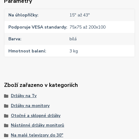
Parametry
Na úhlopříčky
15" až 43"
Podporuje VESA standardy
75x75 až 200x100
Barva
bílá
Hmotnost balení
3 kg
Zboží zařazeno v kategoriích
Držáky na Tv
Držáky na monitory
Otočné a sklopné držáky
Nástěnné držáky monitorů
Na malé televizory do 30"