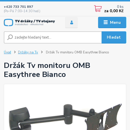
0
ks
+420 733 701 897
za
0,00 Kč
(Po–Pá 7:00–14:30 hod.)
Menu
Hledat
Úvod
Držáky na Tv
Držák Tv monitoru OMB Easythree Bianco
Držák Tv monitoru OMB
Easythree Bianco