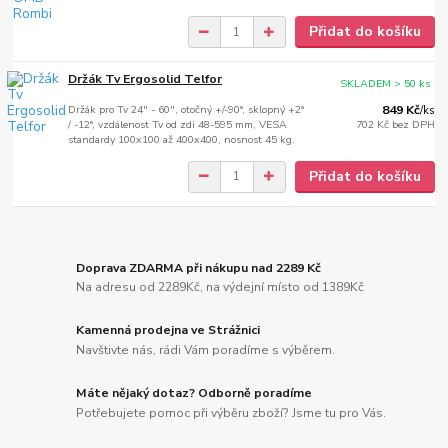
Přidat do košíku
Držák Tv Ergosolid Telfor
SKLADEM > 50 ks
Držák pro Tv 24" - 60", otočný +/-90°, sklopný +2°
849 Kč
/
ks
/ -12°, vzdálenost Tv od zdi 48-595 mm, VESA
702 Kč
bez DPH
standardy 100x100 až 400x400, nosnost 45 kg.
Přidat do košíku
Doprava ZDARMA při nákupu nad 2289 Kč
Na adresu od 2289Kč, na výdejní místo od 1389Kč
Kamenná prodejna ve Strážnici
Navštivte nás, rádi Vám poradíme s výběrem.
Máte nějaký dotaz? Odborně poradíme
Potřebujete pomoc při výběru zboží? Jsme tu pro Vás.