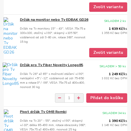
Zvolit variantu
Držák na monitor nebo Tv EDBAK GD26
SKLADEM 2 ks
Držák na Tv monitory 15" - 43", VESA 75x75 a
1 639 Kč
/
ks
100x100, otočný +/-90°, sklopný +10°/-50°,
1 355 Kč
bez DPH
vzdálenost od zdi 9-60 cm, rotace 360°, nosnost
15 kg
Zvolit variantu
Držák pro Tv Fiber Novelty Longo85
SKLADEM > 50 ks
Držák Tv 26" až 65" s možností otáčení +/-90°,
1 249 Kč
/
ks
naklápění +5° / -12°, vzdálenost od zdi 75-850
1 032 Kč
bez DPH
mm a rotace 0° / -98°, VESA 75x75 až 400x400,
nosnost 30 kg
Přidat do košíku
Pivot držák Tv OMB Rombi
SKLADEM 34 ks
Držák na Tv 20" - 55", otočný +/-90°, sklopný
1 390 Kč
/
ks
+/-10°, délka 65-490 mm, rotace obrazovky 360°,
1 149 Kč
bez DPH
VESA 75x75 až 400x400, nosnost 25 kg