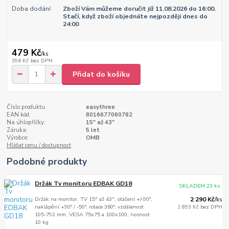
Doba dodání
Zboží Vám můžeme doručit již 11.08.2026 do 16:00.
Stačí, když zboží objednáte nejpozději dnes do
24:00
479 Kč
/
ks
396 Kč
bez DPH
Přidat do košíku
Číslo produktu:
easythree
EAN kód:
8016677060782
Na úhlopříčky:
15" až 43"
Záruka:
5 let
Výrobce:
OMB
Hlídat cenu / dostupnost
Podobné produkty
Držák Tv monitoru EDBAK GD18
SKLADEM 23 ks
Držák na monitor, TV 15" až 43", otáčení +/-90°,
2 290 Kč
/
ks
naklápění +90° / -50°, rotace 360°, vzdálenost
1 893 Kč
bez DPH
105-792 mm, VESA 75x75 a 100x100, nosnost
10 kg