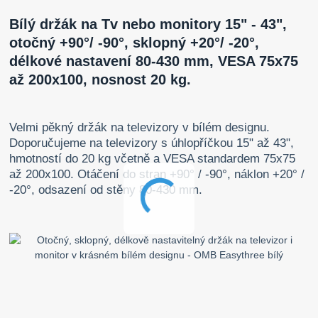
Bílý držák na Tv nebo monitory 15" - 43",
otočný +90°/ -90°, sklopný +20°/ -20°,
délkové nastavení 80-430 mm, VESA 75x75
až 200x100, nosnost 20 kg.
Velmi pěkný držák na televizory v bílém designu.
Doporučujeme na televizory s úhlopříčkou 15" až 43",
hmotností do 20 kg včetně a VESA standardem 75x75
až 200x100. Otáčení do stran +90° / -90°, náklon +20° /
-20°, odsazení od stěny 80-430 mm.