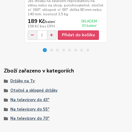
cm, šířka 60
2ks držáků na zavěšení reproduktorů na
stěnu nebo na strop, polohovatelné, otočné
+/- 360°, sklopné +/- 90°, délka 80 mm nebo
140 mm, nosnost 3,5 kg
189 Kč
359 Kč
SKLADEM
/
balení
/
ks
30 balení
156 Kč
bez DPH
297 Kč
bez 
Přidat do košíku
Zboží zařazeno v kategoriích
Držáky na Tv
Otočné a sklopné držáky
Na televizory do 43"
Na televizory do 55"
Na televizory do 70"