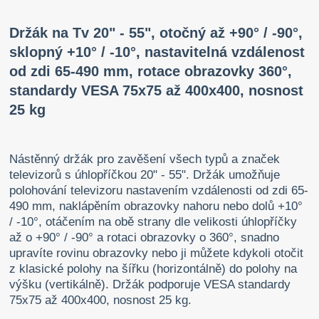
Držák na Tv 20" - 55", otočný až +90° / -90°,
sklopný +10° / -10°, nastavitelná vzdálenost
od zdi 65-490 mm, rotace obrazovky 360°,
standardy VESA 75x75 až 400x400, nosnost
25 kg
Nástěnný držák pro zavěšení všech typů a značek
televizorů s úhlopříčkou 20" - 55". Držák umožňuje
polohování televizoru nastavením vzdálenosti od zdi 65-
490 mm, naklápěním obrazovky nahoru nebo dolů +10°
/ -10°, otáčením na obě strany dle velikosti úhlopříčky
až o +90° / -90° a rotaci obrazovky o 360°, snadno
upravíte rovinu obrazovky nebo ji můžete kdykoli otočit
z klasické polohy na šířku (horizontálně) do polohy na
výšku (vertikálně). Držák podporuje VESA standardy
75x75 až 400x400, nosnost 25 kg.