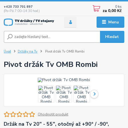
0
ks
+420 733 701 897
za
0,00 Kč
(Po–Pá 7:00–14:30 hod.)
Menu
Hledat
Úvod
Držáky na Tv
Pivot držák Tv OMB Rombi
Pivot držák Tv OMB Rombi
Ohodnotit produkt
Držák na Tv 20" - 55", otočný až +90° / -90°,