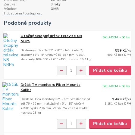
Záruka:
3 roky
Výrobce:
OMB
Hlídat cenu / dostupnost
Podobné produkty
Otočný sklopný držák televize NB
SKLADEM > 50 ks
NBP5
Nástěnný držák Tv 32" - 70", otočný +/-45°,
839 Kč
/
ks
sklopný +3° / -5°, výsuvný 59-387 mm, VESA
693 Kč
bez DPH
standardy 100x100 až 600x400, nosnost 36,4 kg
Přidat do košíku
Držák TV monitoru Fiber Mounts
SKLADEM > 50 ks
Kalibr
Držák na TV a monitory 32" - 65", vzdálenost od
1 429 Kč
/
ks
zdi 76-466 mm, naklápění +5° / -15°, otočný
1 181 Kč
bez DPH
+/-90°, výška 236 mm, VESA 75x75 až 400x400,
nosnost 23 kg
Přidat do košíku