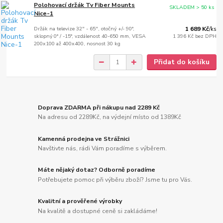
Polohovací držák Tv Fiber Mounts
SKLADEM > 50 ks
Nice-1
Držák na televize 32" - 65", otočný +/- 90°,
1 689 Kč
/
ks
sklopný 0° / -15°, vzdálenost 40-650 mm, VESA
1 396 Kč
bez DPH
200x100 až 400x400, nosnost 30 kg
Přidat do košíku
Doprava ZDARMA při nákupu nad 2289 Kč
Na adresu od 2289Kč, na výdejní místo od 1389Kč
Kamenná prodejna ve Strážnici
Navštivte nás, rádi Vám poradíme s výběrem.
Máte nějaký dotaz? Odborně poradíme
Potřebujete pomoc při výběru zboží? Jsme tu pro Vás.
Kvalitní a prověřené výrobky
Na kvalitě a dostupné ceně si zakládáme!