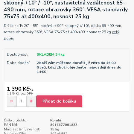
sklopný +10° / -10°, nastavitelná vzdálenost 65-
490 mm, rotace obrazovky 360°, VESA standardy
75x75 až 400x400, nosnost 25 kg
Držák na Tv 20" - 55", otočný +/-90°, sklopný +/-10°, délka 65-490 mm,
rotace obrazovky 360°, VESA 75x75 až 400x400, nosnost 25 kg
celý
popis
Dostupnost
SKLADEM 34 ks
Doba dodání
Zboží Vám můžeme doručit již zítra do 16:00.
Stačí, když zboží objednáte nejpozději dnes do
14:00
1 390 Kč
/
ks
1 149 Kč
bez DPH
Přidat do košíku
Číslo produktu:
Rombi
EAN kód:
8016677061833
Max. zatížení / nosnost:
25 kg
Na úhlopříčky:
20" až 55"