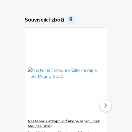
Související zboží
8
Nástěnné / stropní držáky na repro Fiber
Lišta na ka
Mounts SB20
Hliníková ná