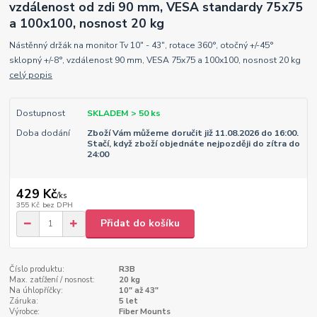
vzdálenost od zdi 90 mm, VESA standardy 75x75
a 100x100, nosnost 20 kg
Nástěnný držák na monitor Tv 10" - 43", rotace 360°, otočný +/-45°
sklopný +/-8°, vzdálenost 90 mm, VESA 75x75 a 100x100, nosnost 20 kg
celý popis
Dostupnost
SKLADEM > 50 ks
Doba dodání
Zboží Vám můžeme doručit již 11.08.2026 do 16:00.
Stačí, když zboží objednáte nejpozději do zítra do
24:00
429 Kč
/
ks
355 Kč
bez DPH
Přidat do košíku
Číslo produktu:
R3B
Max. zatížení / nosnost:
20 kg
Na úhlopříčky:
10" až 43"
Záruka:
5 let
Výrobce:
Fiber Mounts