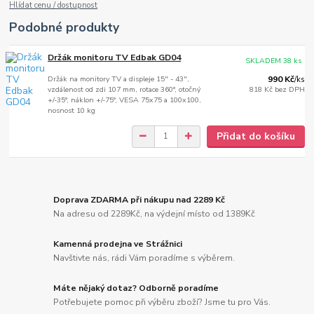
Hlídat cenu / dostupnost
Podobné produkty
Držák monitoru TV Edbak GD04
SKLADEM 38 ks
Držák na monitory TV a displeje 15" - 43",
990 Kč
/
ks
vzdálenost od zdi 107 mm, rotace 360°, otočný
818 Kč
bez DPH
+/-35°, náklon +/-75°, VESA 75x75 a 100x100,
nosnost 10 kg
Přidat do košíku
Doprava ZDARMA při nákupu nad 2289 Kč
Na adresu od 2289Kč, na výdejní místo od 1389Kč
Kamenná prodejna ve Strážnici
Navštivte nás, rádi Vám poradíme s výběrem.
Máte nějaký dotaz? Odborně poradíme
Potřebujete pomoc při výběru zboží? Jsme tu pro Vás.