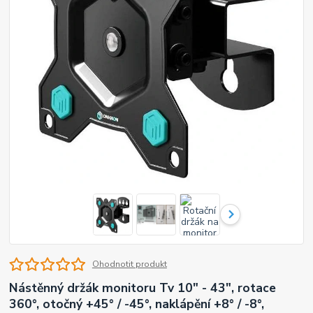
Ohodnotit produkt
Nástěnný držák monitoru Tv 10" - 43", rotace
360°, otočný +45° / -45°, naklápění +8° / -8°,