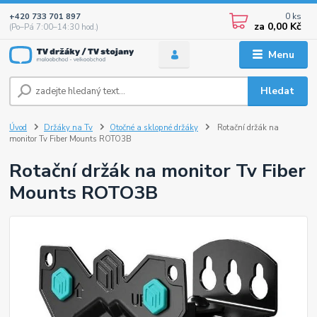
0
ks
+420 733 701 897
za
0,00 Kč
(Po–Pá 7:00–14:30 hod.)
Menu
Hledat
Úvod
Držáky na Tv
Otočné a sklopné držáky
Rotační držák na
monitor Tv Fiber Mounts ROTO3B
Rotační držák na monitor Tv Fiber
Mounts ROTO3B