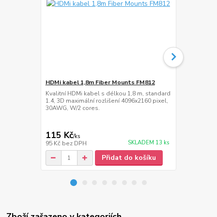
HDMi kabel 1,8m Fiber Mounts FM812
Lišta na ka
Kvalitní HDMi kabel s délkou 1,8 m, standard
Hliníková ná
1.4, 3D maximální rozlišení 4096x2160 pixel,
cm, šířka 60
30AWG, W/2 cores.
115 Kč
359 Kč
/
ks
/
ks
SKLADEM 13 ks
95 Kč
bez DPH
297 Kč
bez 
Přidat do košíku
Zboží zařazeno v kategoriích