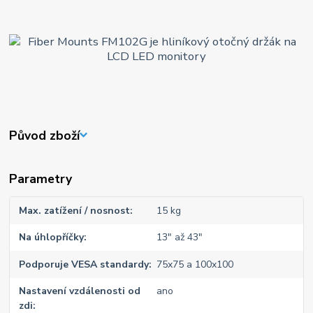
Původ zboží
Parametry
Max. zatížení / nosnost
15 kg
Na úhlopříčky
13" až 43"
Podporuje VESA standardy
75x75 a 100x100
Nastavení vzdálenosti od
ano
zdi