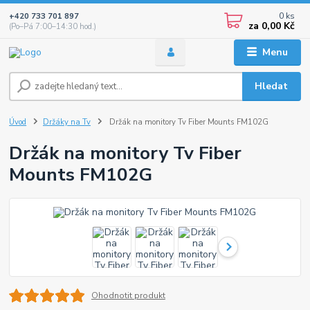
0
ks
+420 733 701 897
za
0,00 Kč
(Po–Pá 7:00–14:30 hod.)
Menu
Hledat
Úvod
Držáky na Tv
Držák na monitory Tv Fiber Mounts FM102G
Držák na monitory Tv Fiber
Mounts FM102G
Ohodnotit produkt