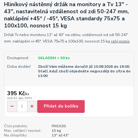
Hliníkový nástěnný držák na monitory a Tv 13" -
43", nastavitelná vzdálenost od zdi 50-247 mm,
naklápění +45° / -45°, VESA standardy 75x75 a
100x100, nosnost 15 kg
Držák Tv nebo monitoru 13" až 43" na stěnu, vzdálenost od zdi 50-247
mm, naklápění +/-45°, VESA 75x75 a 100x100, nosnost 15 kg
celý popis
Dostupnost
SKLADEM > 50 ks
Doba dodání
Zboží Vám můžeme doručit již 10.08.2026 do 16:00.
Stačí, když zboží objednáte nejpozději do zítra do
13:00
395 Kč
/
ks
326 Kč
bez DPH
Přidat do košíku
Číslo produktu:
FM102G
Max. zatížení / nosnost:
15 kg
Na úhlopříčky:
13" až 43"