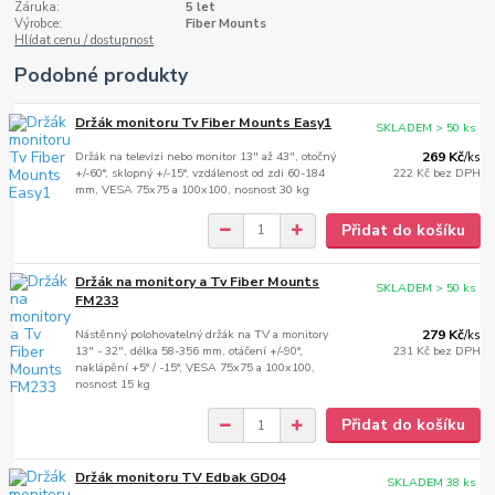
Záruka:
5 let
Výrobce:
Fiber Mounts
Hlídat cenu / dostupnost
Podobné produkty
Držák monitoru Tv Fiber Mounts Easy1
SKLADEM > 50 ks
Držák na televizi nebo monitor 13" až 43", otočný
269 Kč
/
ks
+/-60°, sklopný +/-15°, vzdálenost od zdi 60-184
222 Kč
bez DPH
mm, VESA 75x75 a 100x100, nosnost 30 kg
Přidat do košíku
Držák na monitory a Tv Fiber Mounts
SKLADEM > 50 ks
FM233
Nástěnný polohovatelný držák na TV a monitory
279 Kč
/
ks
13" - 32", délka 58-356 mm, otáčení +/-90°,
231 Kč
bez DPH
naklápění +5° / -15°, VESA 75x75 a 100x100,
nosnost 15 kg
Přidat do košíku
Držák monitoru TV Edbak GD04
SKLADEM 38 ks