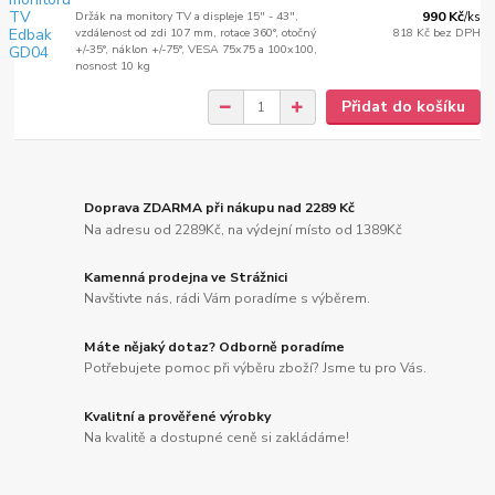
Držák na monitory TV a displeje 15" - 43",
990 Kč
/
ks
vzdálenost od zdi 107 mm, rotace 360°, otočný
818 Kč
bez DPH
+/-35°, náklon +/-75°, VESA 75x75 a 100x100,
nosnost 10 kg
Přidat do košíku
Doprava ZDARMA při nákupu nad 2289 Kč
Na adresu od 2289Kč, na výdejní místo od 1389Kč
Kamenná prodejna ve Strážnici
Navštivte nás, rádi Vám poradíme s výběrem.
Máte nějaký dotaz? Odborně poradíme
Potřebujete pomoc při výběru zboží? Jsme tu pro Vás.
Kvalitní a prověřené výrobky
Na kvalitě a dostupné ceně si zakládáme!