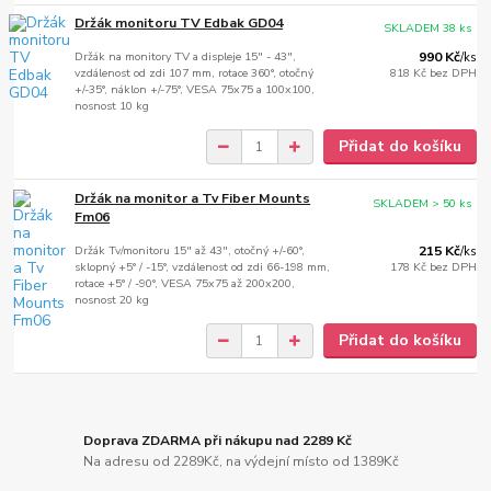
Držák monitoru TV Edbak GD04
SKLADEM 38 ks
Držák na monitory TV a displeje 15" - 43",
990 Kč
/
ks
vzdálenost od zdi 107 mm, rotace 360°, otočný
818 Kč
bez DPH
+/-35°, náklon +/-75°, VESA 75x75 a 100x100,
nosnost 10 kg
Přidat do košíku
Držák na monitor a Tv Fiber Mounts
SKLADEM > 50 ks
Fm06
Držák Tv/monitoru 15" až 43", otočný +/-60°,
215 Kč
/
ks
sklopný +5° / -15°, vzdálenost od zdi 66-198 mm,
178 Kč
bez DPH
rotace +5° / -90°, VESA 75x75 až 200x200,
nosnost 20 kg
Přidat do košíku
Doprava ZDARMA při nákupu nad 2289 Kč
Na adresu od 2289Kč, na výdejní místo od 1389Kč