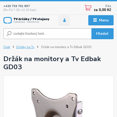
0
ks
+420 733 701 897
za
0,00 Kč
(Po–Pá 7:00–14:30 hod.)
Menu
Hledat
Úvod
Držáky na Tv
Držák na monitory a Tv Edbak GD03
Držák na monitory a Tv Edbak
GD03