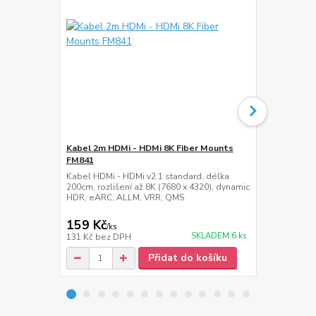
Kabel 2m HDMi - HDMi 8K Fiber Mounts
Lišta na ka
FM841
Hliníková ná
cm, šířka 60
Kabel HDMi - HDMi v2.1 standard, délka
200cm, rozlišení až 8K (7680 x 4320), dynamic
HDR, eARC, ALLM, VRR, QMS
159 Kč
359 Kč
/
ks
/
ks
SKLADEM 6 ks
131 Kč
bez DPH
297 Kč
bez 
Přidat do košíku