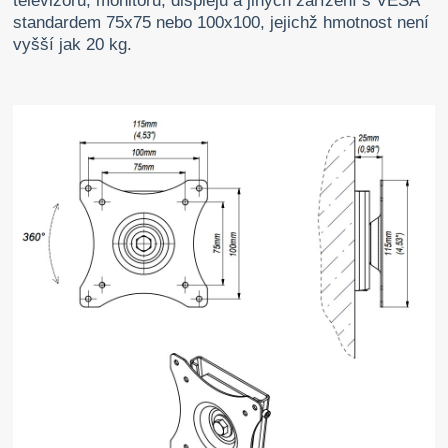
televizorů, monitorů, displejů a jiných zařízení s VESA
standardem 75x75 nebo 100x100, jejichž hmotnost není
vyšší jak 20 kg.