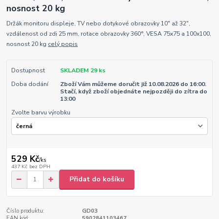
nosnost 20 kg
Držák monitoru displeje, TV nebo dotykové obrazovky 10" až 32",
vzdálenost od zdi 25 mm, rotace obrazovky 360°, VESA 75x75 a 100x100,
nosnost 20 kg
celý popis
Dostupnost
SKLADEM 29 ks
Doba dodání
Zboží Vám můžeme doručit již 10.08.2026 do 16:00.
Stačí, když zboží objednáte nejpozději do zítra do
13:00
Zvolte barvu výrobku
529 Kč
/
ks
437 Kč
bez DPH
Přidat do košíku
Číslo produktu:
GD03
EAN kód:
5902841103467