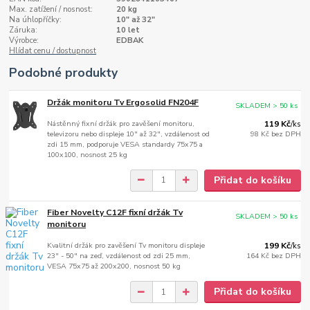
Max. zatížení / nosnost:
20 kg
Na úhlopříčky:
10" až 32"
Záruka:
10 let
Výrobce:
EDBAK
Hlídat cenu / dostupnost
Podobné produkty
Držák monitoru Tv Ergosolid FN204F
SKLADEM > 50 ks
Nástěnný fixní držák pro zavěšení monitoru,
119 Kč
/
ks
televizoru nebo displeje 10" až 32", vzdálenost od
98 Kč
bez DPH
zdi 15 mm, podporuje VESA standardy 75x75 a
100x100, nosnost 25 kg
Přidat do košíku
Fiber Novelty C12F fixní držák Tv
SKLADEM > 50 ks
monitoru
Kvalitní držák pro zavěšení Tv monitoru displeje
199 Kč
/
ks
23" - 50" na zeď, vzdálenost od zdi 25 mm,
164 Kč
bez DPH
VESA 75x75 až 200x200, nosnost 50 kg
Přidat do košíku