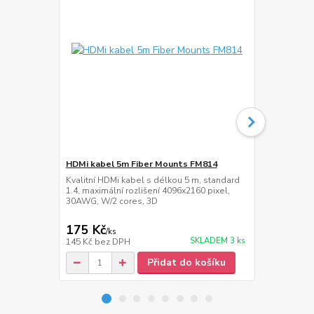
HDMi kabel 5m Fiber Mounts FM814
Přepěťová z
Kvalitní HDMi kabel s délkou 5 m, standard
Přepěťová zá
1.4, maximální rozlišení 4096x2160 pixel,
délka napáje
30AWG, W/2 cores, 3D
175 Kč
389 Kč
/
ks
/
ks
SKLADEM 3 ks
145 Kč
bez DPH
321 Kč
bez 
Přidat do košíku