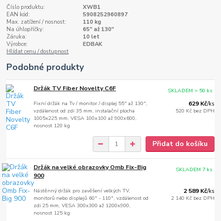
Číslo produktu:
XWB1
EAN kód:
5908252960897
Max. zatížení / nosnost:
110 kg
Na úhlopříčky:
65" až 130"
Záruka:
10 let
Výrobce:
EDBAK
Hlídat cenu / dostupnost
Podobné produkty
Držák TV Fiber Novelty C6F
SKLADEM > 50 ks
Fixní držák na Tv / monitor / displej 55" až 130",
629 Kč
/
ks
vzdálenost od zdi 35 mm, instalační plocha
520 Kč
bez DPH
1005x225 mm, VESA 100x100 až 900x600,
nosnost 120 kg
Přidat do košíku
Držák na velké obrazovky Omb Fix-Big
SKLADEM 7 ks
900
Nástěnný držák pro zavěšení velkých TV,
2 589 Kč
/
ks
monitorů nebo displejů 60" - 110", vzdálenost od
2 140 Kč
bez DPH
zdi 25 mm, VESA 300x300 až 1200x900,
nosnost 125 kg