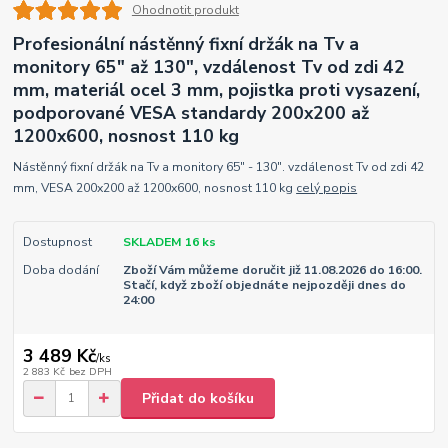
Ohodnotit produkt
Profesionální nástěnný fixní držák na Tv a
monitory 65" až 130", vzdálenost Tv od zdi 42
mm, materiál ocel 3 mm, pojistka proti vysazení,
podporované VESA standardy 200x200 až
1200x600, nosnost 110 kg
Nástěnný fixní držák na Tv a monitory 65" - 130". vzdálenost Tv od zdi 42
mm, VESA 200x200 až 1200x600, nosnost 110 kg
celý popis
Dostupnost
SKLADEM 16 ks
Doba dodání
Zboží Vám můžeme doručit již 11.08.2026 do 16:00.
Stačí, když zboží objednáte nejpozději dnes do
24:00
3 489 Kč
/
ks
2 883 Kč
bez DPH
Přidat do košíku