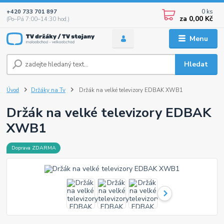
0
ks
+420 733 701 897
za
0,00 Kč
(Po–Pá 7:00–14:30 hod.)
Menu
Hledat
Úvod
Držáky na Tv
Držák na velké televizory EDBAK XWB1
Držák na velké televizory EDBAK
XWB1
Doprava ZDARMA