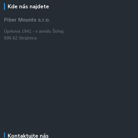
Kde nás najdete
Fiber Mounts s.r.o.
Úprkova 1941 - v areálu Šohaj
696 62 Strážnice
Kontaktujte nás