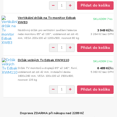
Přidat do košíku
Vertikální držák na Tv monitor Edbak
SKLADEM 7 ks
XWB3
Nástěnný držák pro vertikální zavěšení televize
3 949 Kč
/
ks
nebo monitoru 65" až 130", vzdálenost od zdi 41
3 264 Kč
bez DPH
mm, VESA 200x100 až 1200x500, nosnost 80 kg
Přidat do košíku
Držák velkých Tv Edbak XWM110
SKLADEM 2 ks
Držák TV monitorů a displejů 85" až 140", fixní,
6 489 Kč
/
ks
vzdálenost od zdi 42 mm, instalační deska
5 363 Kč
bez DPH
1600x260 mm, VESA 100x100 až 1500x600,
nosnost 135 kg
Přidat do košíku
Doprava ZDARMA při nákupu nad 2289 Kč