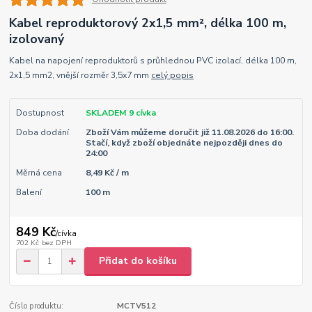
Kabel reproduktorový 2x1,5 mm², délka 100 m,
izolovaný
Kabel na napojení reproduktorů s průhlednou PVC izolací, délka 100 m,
2x1,5 mm2, vnější rozměr 3,5x7 mm
celý popis
Dostupnost
SKLADEM 9 cívka
Doba dodání
Zboží Vám můžeme doručit již 11.08.2026 do 16:00.
Stačí, když zboží objednáte nejpozději dnes do
24:00
Měrná cena
8,49 Kč / m
Balení
100 m
849 Kč
/
cívka
702 Kč
bez DPH
Přidat do košíku
Číslo produktu:
MCTV512