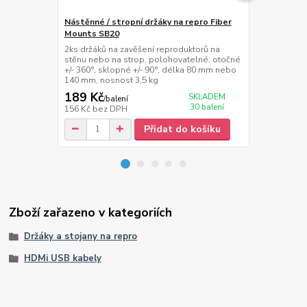
Nástěnné / stropní držáky na repro Fiber
Držák na so
Mounts SB20
Nástěnný dr
soundbar, h
2ks držáků na zavěšení reproduktorů na
vzdálenost 
stěnu nebo na strop, polohovatelné, otočné
+/- 360°, sklopné +/- 90°, délka 80 mm nebo
140 mm, nosnost 3,5 kg
189 Kč
299 Kč
SKLADEM
/
balení
/
ba
30 balení
156 Kč
bez DPH
247 Kč
bez 
Přidat do košíku
Zboží zařazeno v kategoriích
Držáky a stojany na repro
HDMi USB kabely