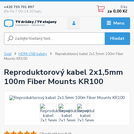
0
ks
+420 733 701 897
za
0,00 Kč
(Po–Pá 7:00–14:30 hod.)
Menu
Hledat
Úvod
HDMi USB kabely
Reproduktorový kabel 2x1,5mm 100m Fiber
Mounts KR100
Reproduktorový kabel 2x1,5mm
100m Fiber Mounts KR100
Ohodnotit produkt