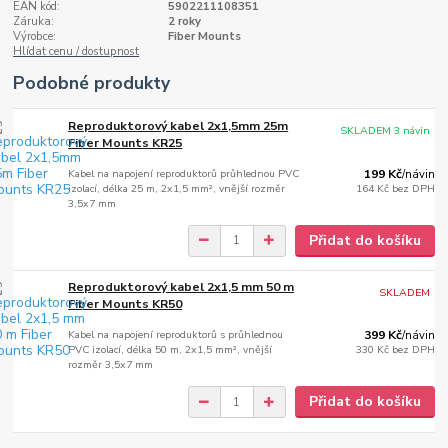
EAN kód:
5902211108351
Záruka:
2 roky
Výrobce:
Fiber Mounts
Hlídat cenu / dostupnost
Podobné produkty
Reproduktorový kabel 2x1,5mm 25m
SKLADEM 3 návin
Fiber Mounts KR25
Kabel na napojení reproduktorů průhlednou PVC
199 Kč
/
návin
izolací, délka 25 m, 2x1,5 mm², vnější rozměr
164 Kč
bez DPH
3,5x7 mm
Přidat do košíku
Reproduktorový kabel 2x1,5 mm 50 m
SKLADEM
Fiber Mounts KR50
Kabel na napojení reproduktorů s průhlednou
399 Kč
/
návin
PVC izolací, délka 50 m, 2x1,5 mm², vnější
330 Kč
bez DPH
rozměr 3,5x7 mm
Přidat do košíku