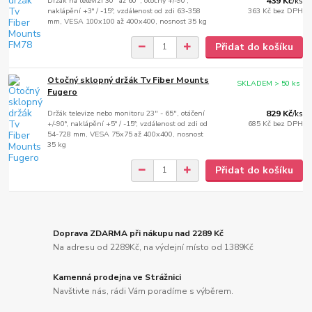
Držák na televizi 30" až 60", otočný +/-90°,
439 Kč
/
ks
naklápění +3° / -15°, vzdálenost od zdi 63-358
363 Kč
bez DPH
mm, VESA 100x100 až 400x400, nosnost 35 kg
Přidat do košíku
Otočný sklopný držák Tv Fiber Mounts
SKLADEM > 50 ks
Fugero
Držák televize nebo monitoru 23" - 65", otáčení
829 Kč
/
ks
+/-90°, naklápění +5° / -15°, vzdálenost od zdi od
685 Kč
bez DPH
54-728 mm, VESA 75x75 až 400x400, nosnost
35 kg
Přidat do košíku
Doprava ZDARMA při nákupu nad 2289 Kč
Na adresu od 2289Kč, na výdejní místo od 1389Kč
Kamenná prodejna ve Strážnici
Navštivte nás, rádi Vám poradíme s výběrem.