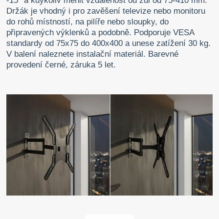
-15° a kdykoliv měnit vzdálenost od zdi od 75-410 mm.
Držák je vhodný i pro zavěšení televize nebo monitoru
do rohů místností, na pilíře nebo sloupky, do
připravených výklenků a podobně. Podporuje VESA
standardy od 75x75 do 400x400 a unese zatížení 30 kg.
V balení naleznete instalační materiál. Barevné
provedení černé, záruka 5 let.