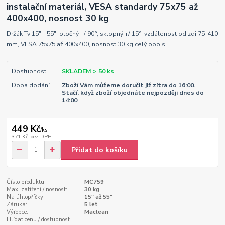
instalační materiál, VESA standardy 75x75 až
400x400, nosnost 30 kg
Držák Tv 15" - 55", otočný +/-90°, sklopný +/-15°, vzdálenost od zdi 75-410
mm, VESA 75x75 až 400x400, nosnost 30 kg
celý popis
Dostupnost
SKLADEM > 50 ks
Doba dodání
Zboží Vám můžeme doručit již zítra do 16:00.
Stačí, když zboží objednáte nejpozději dnes do
14:00
449 Kč
/
ks
371 Kč
bez DPH
Přidat do košíku
Číslo produktu:
MC759
Max. zatížení / nosnost:
30 kg
Na úhlopříčky:
15" až 55"
Záruka:
5 let
Výrobce:
Maclean
Hlídat cenu / dostupnost