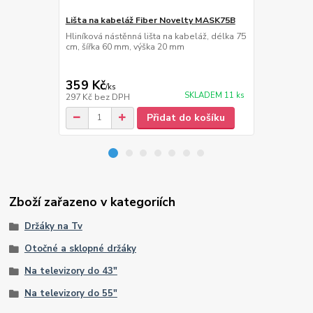
Lišta na kabeláž Fiber Novelty MASK75B
HDMi kabel 
Hliníková nástěnná lišta na kabeláž, délka 75
Kvalitní HDM
cm, šířka 60 mm, výška 20 mm
1.4, 3D, maxi
30AWG, W/2 
359 Kč
139 Kč
/
ks
/
ks
SKLADEM 11 ks
297 Kč
bez DPH
115 Kč
bez 
Přidat do košíku
Zboží zařazeno v kategoriích
Držáky na Tv
Otočné a sklopné držáky
Na televizory do 43"
Na televizory do 55"