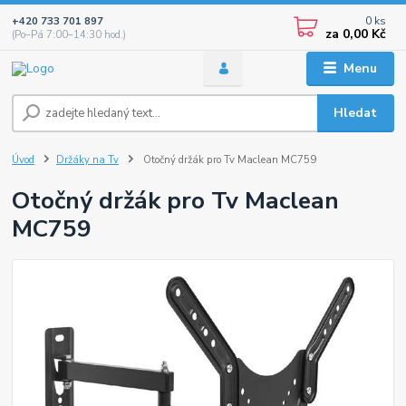
0
ks
+420 733 701 897
za
0,00 Kč
(Po–Pá 7:00–14:30 hod.)
Menu
Hledat
Úvod
Držáky na Tv
Otočný držák pro Tv Maclean MC759
Otočný držák pro Tv Maclean
MC759