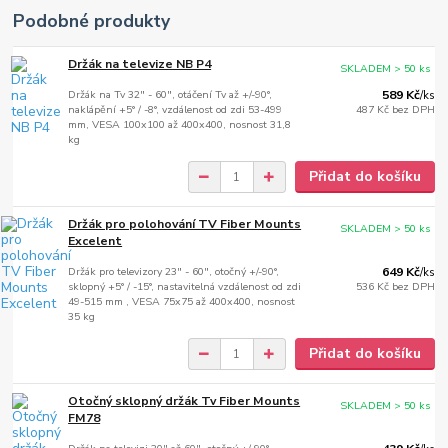
Podobné produkty
Držák na televize NB P4
SKLADEM > 50 ks
Držák na Tv 32" - 60", otáčení Tv až +/-90°,
589 Kč
/
ks
naklápění +5° / -8°, vzdálenost od zdi 53-499
487 Kč
bez DPH
mm, VESA 100x100 až 400x400, nosnost 31,8
kg
Přidat do košíku
Držák pro polohování TV Fiber Mounts
SKLADEM > 50 ks
Excelent
Držák pro televizory 23" - 60", otočný +/-90°,
649 Kč
/
ks
sklopný +5° / -15°, nastavitelná vzdálenost od zdi
536 Kč
bez DPH
49-515 mm , VESA 75x75 až 400x400, nosnost
35 kg
Přidat do košíku
Otočný sklopný držák Tv Fiber Mounts
SKLADEM > 50 ks
FM78