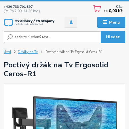
0
ks
+420 733 701 897
za
0,00 Kč
(Po–Pá 7:00–14:30 hod.)
Menu
Hledat
Úvod
Držáky na Tv
Poctivý držák na Tv Ergosolid Ceros-R1
Poctivý držák na Tv Ergosolid
Ceros-R1