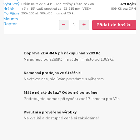
Držák na televizi 43" - 65", otočný +/-90°, náklon
979 Kč
/
ks
+5° / -15°, vzdálenost od zdi 62-615 mm, VESA
809 Kč
bez DPH
200x100 až 400x400, nosnost 50 kg
Přidat do košíku
Doprava ZDARMA při nákupu nad 2289 Kč
Na adresu od 2289Kč, na výdejní místo od 1389Kč
Kamenná prodejna ve Strážnici
Navštivte nás, rádi Vám poradíme s výběrem.
Máte nějaký dotaz? Odborně poradíme
Potřebujete pomoc při výběru zboží? Jsme tu pro Vás.
Kvalitní a prověřené výrobky
Na kvalitě a dostupné ceně si zakládáme!