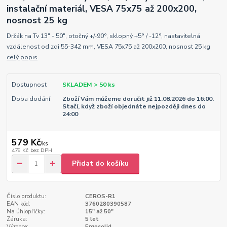
instalační materiál, VESA 75x75 až 200x200,
nosnost 25 kg
Držák na Tv 13" - 50", otočný +/-90°, sklopný +5° / -12°, nastavitelná
vzdálenost od zdi 55-342 mm, VESA 75x75 až 200x200, nosnost 25 kg
celý popis
Dostupnost
SKLADEM > 50 ks
Doba dodání
Zboží Vám můžeme doručit již 11.08.2026 do 16:00.
Stačí, když zboží objednáte nejpozději dnes do
24:00
579 Kč
/
ks
479 Kč
bez DPH
Přidat do košíku
Číslo produktu:
CEROS-R1
EAN kód:
3760280390587
Na úhlopříčky:
15" až 50"
Záruka:
5 let
Výrobce:
Ergosolid