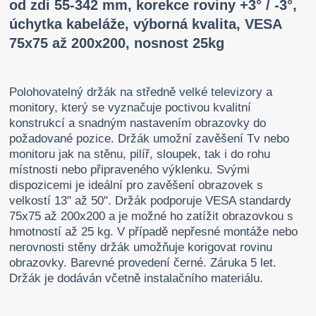
od zdi 55-342 mm, korekce roviny +3° / -3°,
úchytka kabeláže, výborná kvalita, VESA
75x75 až 200x200, nosnost 25kg
Polohovatelný držák na středně velké televizory a
monitory, který se vyznačuje poctivou kvalitní
konstrukcí a snadným nastavením obrazovky do
požadované pozice. Držák umožní zavěšení Tv nebo
monitoru jak na stěnu, pilíř, sloupek, tak i do rohu
místnosti nebo připraveného výklenku. Svými
dispozicemi je ideální pro zavěšení obrazovek s
velkostí 13" až 50". Držák podporuje VESA standardy
75x75 až 200x200 a je možné ho zatížit obrazovkou s
hmotností až 25 kg. V případě nepřesné montáže nebo
nerovnosti stěny držák umožňuje korigovat rovinu
obrazovky. Barevné provedení černé. Záruka 5 let.
Držák je dodáván včetně instalačního materiálu.