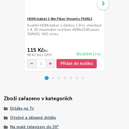
HDMi kabel 1,8m Fiber Mounts FM812
Lišta na ka
Kvalitní HDMi kabel s délkou 1,8 m, standard
Hliníková ná
1.4, 3D maximální rozlišení 4096x2160 pixel,
cm, šířka 60
30AWG, W/2 cores.
115 Kč
359 Kč
/
ks
/
ks
SKLADEM 13 ks
95 Kč
bez DPH
297 Kč
bez 
Přidat do košíku
Zboží zařazeno v kategoriích
Držáky na Tv
Otočné a sklopné držáky
Na malé televizory do 30"