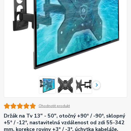
Ohodnotit produkt
Držák na Tv 13" - 50", otočný +90° / -90°, sklopný
+5° / -12°, nastavitelná vzdálenost od zdi 55-342
mm, korekce roviny +3° / -3°, úchytka kabeláže,