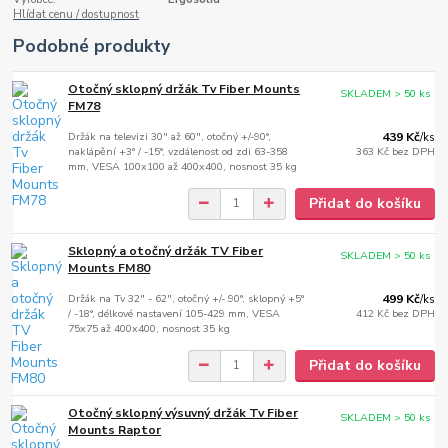
Hlídat cenu / dostupnost
Podobné produkty
Otočný sklopný držák Tv Fiber Mounts
SKLADEM > 50 ks
FM78
Držák na televizi 30" až 60", otočný +/-90°,
439 Kč
/
ks
naklápění +3° / -15°, vzdálenost od zdi 63-358
363 Kč
bez DPH
mm, VESA 100x100 až 400x400, nosnost 35 kg
Přidat do košíku
Sklopný a otočný držák TV Fiber
SKLADEM > 50 ks
Mounts FM80
Držák na Tv 32" - 62", otočný +/- 90°, sklopný +5°
499 Kč
/
ks
/ -18°, délkové nastavení 105-429 mm, VESA
412 Kč
bez DPH
75x75 až 400x400, nosnost 35 kg
Přidat do košíku
Otočný sklopný výsuvný držák Tv Fiber
SKLADEM > 50 ks
Mounts Raptor