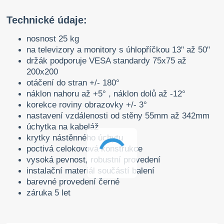
Technické údaje:
nosnost 25 kg
na televizory a monitory s úhlopříčkou 13" až 50"
držák podporuje VESA standardy 75x75 až
200x200
otáčení do stran +/- 180°
náklon nahoru až +5° , náklon dolů až -12°
korekce roviny obrazovky +/- 3°
nastavení vzdálenosti od stěny 55mm až 342mm
úchytka na kabeláž
krytky nástěnného úchytu
poctivá celokovová konstrukce
vysoká pevnost, robustní provedení
instalační materiál součástí balení
barevné provedení černé
záruka 5 let