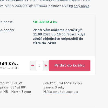
 na Tv/monitory 55" - 80", elektrické nastavení výšky 1200-
m, VESA 200x200 až 600x400, nosnost 45,5 kg
celý popis
tupnost
SKLADEM 4 ks
a dodání
Zboží Vám můžeme doručit již
11.08.2026 do 16:00. Stačí, když
zboží objednáte nejpozději do
zítra do 24:00
949 Kč
/
ks
Přidat do košíku
69 Kč
bez DPH
roduktu:
G85W
EAN kód:
6943223112072
příčky:
55" až 80"
Záruka:
3 roky
e:
NB - North Bayou
Hlídat cenu / dostupnost