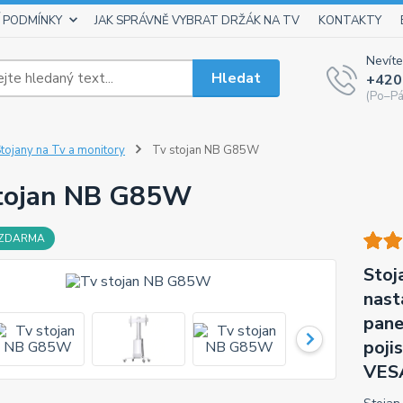
 PODMÍNKY
JAK SPRÁVNĚ VYBRAT DRŽÁK NA TV
KONTAKTY
Nevíte
Hledat
+420
(Po–Pá
tojany na Tv a monitory
Tv stojan NB G85W
tojan NB G85W
 ZDARMA
Stoj
nast
pane
poji
VESA