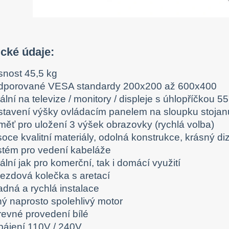
ické údaje:
snost 45,5 kg
dporované VESA standardy 200x200 až 600x400
ální na televize / monitory / displeje s úhlopříčkou 55
stavení výšky ovládacím panelem na sloupku stoj
měť pro uložení 3 výšek obrazovky (rychlá volba)
oce kvalitní materiály, odolná konstrukce, krásný di
stém pro vedení kabeláže
ální jak pro komerční, tak i domácí využití
jezdová kolečka s aretací
adná a rychlá instalace
hý naprosto spolehlivý motor
revné provedení bílé
pájení 110V / 240V