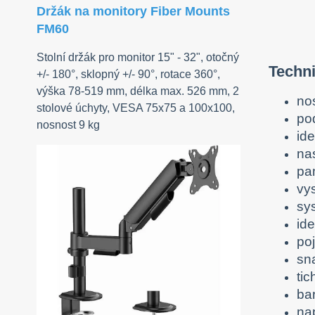
Držák na monitory Fiber Mounts
FM60
Stolní držák pro monitor 15" - 32", otočný
Techn
+/- 180°, sklopný +/- 90°, rotace 360°,
výška 78-519 mm, délka max. 526 mm, 2
no
stolové úchyty, VESA 75x75 a 100x100,
po
nosnost 9 kg
ide
na
pa
vys
sy
ide
po
sn
tic
ba
na