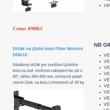
zá
Cena: 690Kč
NB G8
Držák na jízdní kolo Fiber Mounts
DNK10
VE
VE
Nástěnný držák pro zavěšení jízdního
VE
kola na zeď, možnost zaklopení ke zdi o
VE
90°, délka 360-480 mm, ochranný potah
VE
nosné části, na kola s hmotností až 30 kg
VE
VE
VE
VE