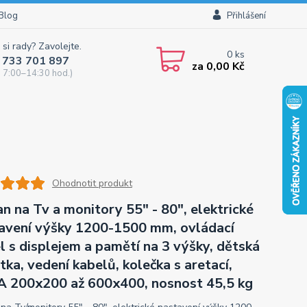
Blog
Přihlášení
 si rady? Zavolejte.
0
ks
 733 701 897
za
0,00 Kč
 7:00–14:30 hod.)
Ohodnotit produkt
an na Tv a monitory 55" - 80", elektrické
avení výšky 1200-1500 mm, ovládací
l s displejem a pamětí na 3 výšky, dětská
stka, vedení kabelů, kolečka s aretací,
 200x200 až 600x400, nosnost 45,5 kg