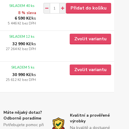
SKLADEM 40 ks
Přidat do košíku
8 % sleva
6 590 Kč
/
ks
5 446 Kč
bez DPH
SKLADEM 12 ks
Zvolit variantu
32 990 Kč
/
ks
27 264 Kč
bez DPH
SKLADEM 5 ks
Zvolit variantu
30 990 Kč
/
ks
25 612 Kč
bez DPH
Máte nějaký dotaz?
Kvalitní a prověřené
Odborně poradíme
výrobky
Potřebujete pomoc při
Na kvalitě a dostupné