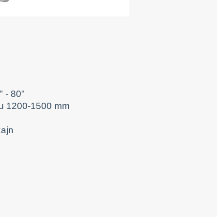
" - 80"
anu 1200-1500 mm
zajn