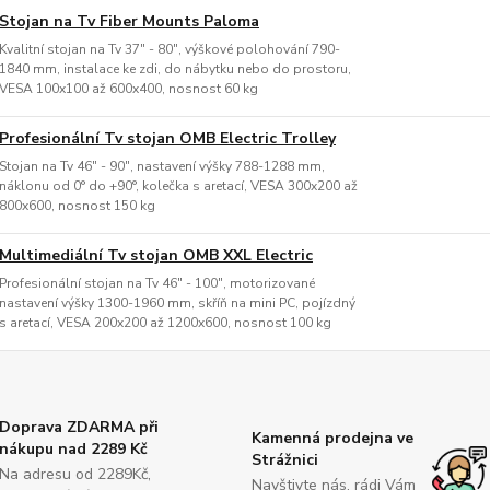
Stojan na Tv Fiber Mounts Paloma
Kvalitní stojan na Tv 37" - 80", výškové polohování 790-
1840 mm, instalace ke zdi, do nábytku nebo do prostoru,
VESA 100x100 až 600x400, nosnost 60 kg
Profesionální Tv stojan OMB Electric Trolley
Stojan na Tv 46" - 90", nastavení výšky 788-1288 mm,
náklonu od 0° do +90°, kolečka s aretací, VESA 300x200 až
800x600, nosnost 150 kg
Multimediální Tv stojan OMB XXL Electric
Profesionální stojan na Tv 46" - 100", motorizované
nastavení výšky 1300-1960 mm, skříň na mini PC, pojízdný
s aretací, VESA 200x200 až 1200x600, nosnost 100 kg
Doprava ZDARMA při
Kamenná prodejna ve
nákupu nad 2289 Kč
Strážnici
Na adresu od 2289Kč,
Navštivte nás, rádi Vám