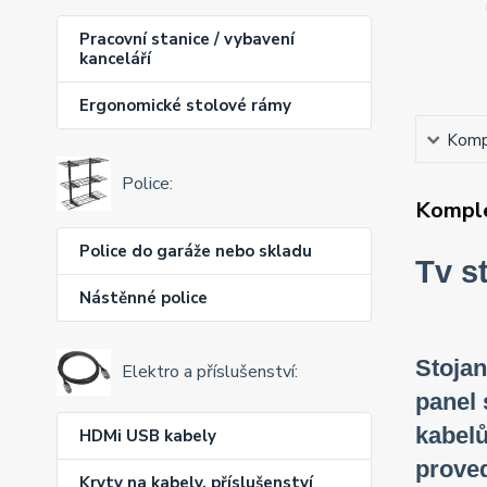
Pracovní stanice / vybavení
kanceláří
Ergonomické stolové rámy
Kompl
Police:
Komple
Police do garáže nebo skladu
Tv s
Nástěnné police
Stojan
Elektro a příslušenství:
panel 
kabelů
HDMi USB kabely
proved
Kryty na kabely, příslušenství