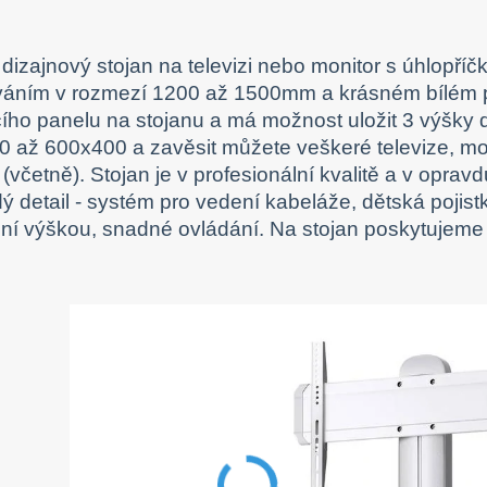
í dizajnový stojan na televizi nebo monitor s úhlopř
váním v rozmezí 1200 až 1500mm a krásném bílém p
ího panelu na stojanu a má možnost uložit 3 výšky
 až 600x400 a zavěsit můžete veškeré televize, mon
 (včetně). Stojan je v profesionální kvalitě a v opra
ý detail - systém pro vedení kabeláže, dětská pojistka,
lní výškou, snadné ovládání. Na stojan poskytujeme