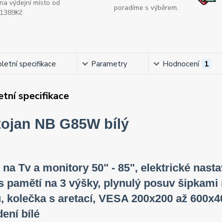
na výdejní místo od
poradíme s výběrem.
1389Kč
etní specifikace
Parametry
Hodnocení
1
tní specifikace
tojan NB G85W bílý
 na Tv a monitory 50" - 85", elektrické nas
s pamětí na 3 výšky, plynulý posuv šipkami 
, kolečka s aretací, VESA 200x200 až 600x4
ení bílé