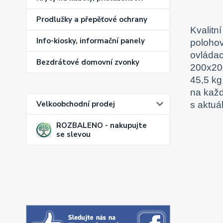
Prodlužky a přepěťové ochrany
Kvalitn
Info-kiosky, informační panely
poloho
ovládac
Bezdrátové domovní zvonky
200x200
45,5 kg
na každ
Velkoobchodní prodej
s aktuá
ROZBALENO - nakupujte
se slevou