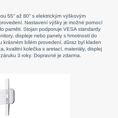
íčkou 55" až 80" s elektrickým výškovým
rovedení. Nastavení výšky je možné pomocí
 do paměti. Stojan podporuje VESA standardy
itory, displeje nebo panely s hmotností do
vdu krásném bílém provedení, důraz byl kladen
 kvalitní kolečka s aretací, materiály, displej
 záruku 3 roky. Dopravné je zdarma.