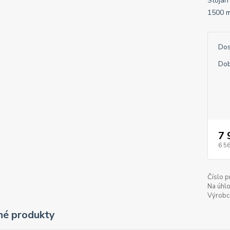
Stojan
1500 m
Dos
Dob
7 
6 5
Číslo p
Na úhlo
Výrobc
é produkty