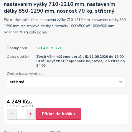
nastavením výšky 710-1210 mm, nastavením
délky 850-1290 mm, nosnost 70 kg, stříbrný
Elektrický stolní rám, nastavení výšky 710-1210 mm, nastavení délky 850-
1290 mm, na stolové desky s rozměry 1000x500 až 1600x800 mm,
nosnost 70 kg
celý popis
Dostupnost
SKLADEM 3 ks
Doba dodání
Zboží Vám můžeme doručit již 11.08.2026 do 16:00.
Stačí, když zboží objednáte nejpozději do zítra do
24:00
Zvolte barvu výrobku
4 249 Kč
/
ks
3 512 Kč
bez DPH
Přidat do košíku