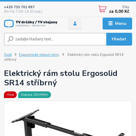
0
ks
+420 733 701 897
za
0,00 Kč
(Po–Pá 7:00–14:30 hod.)
Menu
Hledat
Úvod
Ergonomické stolové rámy
Elektrický rám stolu Ergosolid SR14
stříbrný
Elektrický rám stolu Ergosolid
SR14 stříbrný
Akce
Doprava ZDARMA