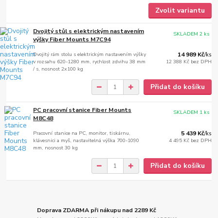
Zvolit variantu
Dvojitý stůl s elektrickým nastavením
SKLADEM 2 ks
výšky Fiber Mounts M7C94
Dvojitý rám stolu s elektrickým nastavením výšky
14 989 Kč
/
ks
v rozsahu 620-1280 mm, rychlost zdvihu 38 mm
12 388 Kč
bez DPH
/ s, nosnost 2x100 kg
Přidat do košíku
PC pracovní stanice Fiber Mounts
SKLADEM 1 ks
M8C48
Pracovní stanice na PC, monitor, tiskárnu,
5 439 Kč
/
ks
klávesnici a myš, nastavitelná výška 700-1090
4 495 Kč
bez DPH
mm, nosnost 30 kg
Přidat do košíku
Doprava ZDARMA při nákupu nad 2289 Kč