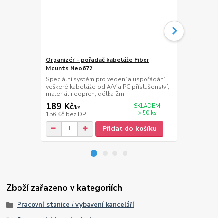
Organizér - pořadač kabeláže Fiber
Stolní držá
Mounts Neo672
H3F80
Speciální systém pro vedení a uspořádání
Držák na not
veškeré kabeláže od A/V a PC příslušenství,
+/-135°, nákl
materiál neopren, délka 2m
výška 0-415 
189 Kč
1 299 Kč
SKLADEM
/
ks
> 50 ks
156 Kč
bez DPH
1 074 Kč
bez
Přidat do košíku
Zboží zařazeno v kategoriích
Pracovní stanice / vybavení kanceláří