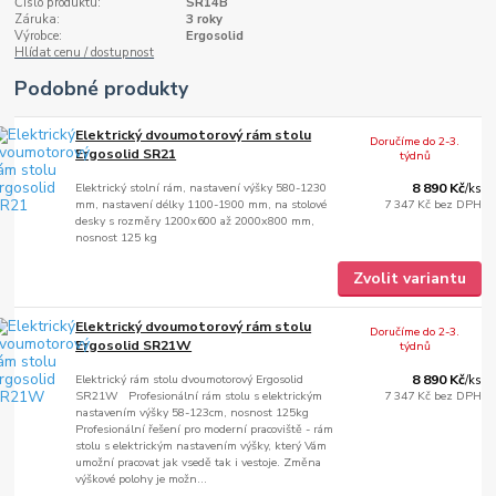
Číslo produktu:
SR14B
Záruka:
3 roky
Výrobce:
Ergosolid
Hlídat cenu / dostupnost
Podobné produkty
Elektrický dvoumotorový rám stolu
Doručíme do 2-3.
Ergosolid SR21
týdnů
Elektrický stolní rám, nastavení výšky 580-1230
8 890 Kč
/
ks
mm, nastavení délky 1100-1900 mm, na stolové
7 347 Kč
bez DPH
desky s rozměry 1200x600 až 2000x800 mm,
nosnost 125 kg
Zvolit variantu
Elektrický dvoumotorový rám stolu
Doručíme do 2-3.
Ergosolid SR21W
týdnů
Elektrický rám stolu dvoumotorový Ergosolid
8 890 Kč
/
ks
SR21W Profesionální rám stolu s elektrickým
7 347 Kč
bez DPH
nastavením výšky 58-123cm, nosnost 125kg
Profesionální řešení pro moderní pracoviště - rám
stolu s elektrickým nastavením výšky, který Vám
umožní pracovat jak vsedě tak i vestoje. Změna
výškové polohy je možn...