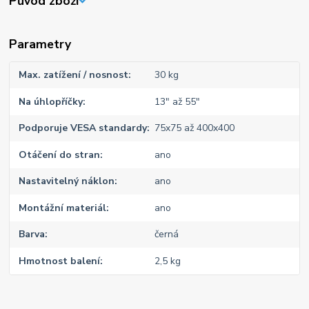
Původ zboží
Parametry
Max. zatížení / nosnost
30 kg
Na úhlopříčky
13" až 55"
Podporuje VESA standardy
75x75 až 400x400
Otáčení do stran
ano
Nastavitelný náklon
ano
Montážní materiál
ano
Barva
černá
Hmotnost balení
2,5 kg