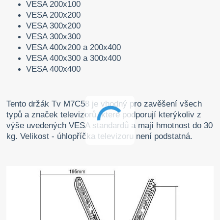
VESA 200x100
VESA 200x200
VESA 300x200
VESA 300x300
VESA 400x200 a 200x400
VESA 400x300 a 300x400
VESA 400x400
Tento držák Tv M7C58 je vhodný pro zavěšení všech
typů a značek televizorů, které podporují kterýkoliv z
výše uvedených VESA standardů a mají hmotnost do 30
kg. Velikost - úhlopříčka televizoru není podstatná.