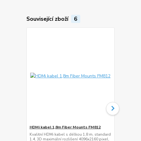
Související zboží
6
HDMi kabel 1,8m Fiber Mounts FM812
Krycí lišta 
M6C93B
Kvalitní HDMi kabel s délkou 1,8 m, standard
1.4, 3D maximální rozlišení 4096x2160 pixel,
Hliníková nás