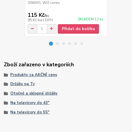
30AWG, W/2 cores.
od televize, 
šířka 6 cm
115 Kč
399 Kč
/
ks
/
ks
SKLADEM 13 ks
95 Kč
bez DPH
330 Kč
bez 
Přidat do košíku
Zboží zařazeno v kategoriích
Produkty za AKČNÍ ceny
Držáky na Tv
Otočné a sklopné držáky
Na televizory do 43"
Na televizory do 55"