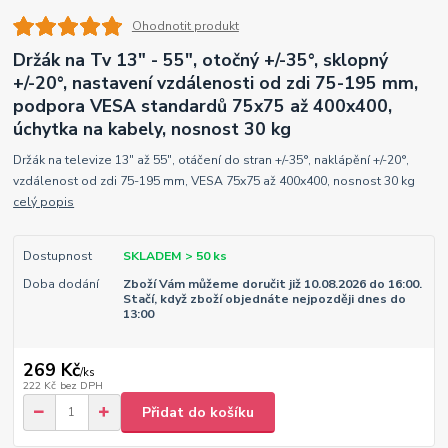
Ohodnotit produkt
Držák na Tv 13" - 55", otočný +/-35°, sklopný
+/-20°, nastavení vzdálenosti od zdi 75-195 mm,
podpora VESA standardů 75x75 až 400x400,
úchytka na kabely, nosnost 30 kg
Držák na televize 13" až 55", otáčení do stran +/-35°, naklápění +/-20°,
vzdálenost od zdi 75-195 mm, VESA 75x75 až 400x400, nosnost 30 kg
celý popis
Dostupnost
SKLADEM > 50 ks
Doba dodání
Zboží Vám můžeme doručit již 10.08.2026 do 16:00.
Stačí, když zboží objednáte nejpozději dnes do
13:00
269 Kč
/
ks
222 Kč
bez DPH
Přidat do košíku