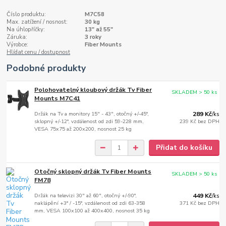
Číslo produktu:
M7C58
Max. zatížení / nosnost:
30 kg
Na úhlopříčky:
13" až 55"
Záruka:
3 roky
Výrobce:
Fiber Mounts
Hlídat cenu / dostupnost
Podobné produkty
Polohovatelný kloubový držák Tv Fiber
SKLADEM > 50 ks
Mounts M7C41
Držák na Tv a monitory 15" - 43", otočný +/-45°,
289 Kč
/
ks
sklopný +/-12°, vzdálenost od zdi 59-228 mm,
239 Kč
bez DPH
VESA 75x75 až 200x200, nosnost 25 kg
Přidat do košíku
Otočný sklopný držák Tv Fiber Mounts
SKLADEM > 50 ks
FM78
Držák na televizi 30" až 60", otočný +/-90°,
449 Kč
/
ks
naklápění +3° / -15°, vzdálenost od zdi 63-358
371 Kč
bez DPH
mm, VESA 100x100 až 400x400, nosnost 35 kg