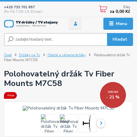
0
ks
+420 733 701 897
za
0,00 Kč
(Po–Pá 7:00–14:30 hod.)
Menu
Hledat
Úvod
Držáky na Tv
Otočné a sklopné držáky
Polohovatelný držák Tv
Fiber Mounts M7C58
Polohovatelný držák Tv Fiber
Mounts M7C58
339 Kč
Akce
- 21 %