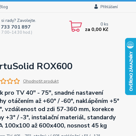
Blog
Přihlášení
 si rady? Zavolejte.
0
ks
 733 701 897
za
0,00 Kč
 7:00–14:30 hod.)
ErtuSolid ROX600
Ohodnotit produkt
k pro TV 40" - 75", snadné nastavení
hy otáčením až +60° / -60°, naklápěním +5°
2°, vzdálenost od zdi 57-360 mm, korekce
ny +3° / -3°, instalační materiál, standardy
 100x100 až 600x400, nosnost 45 kg