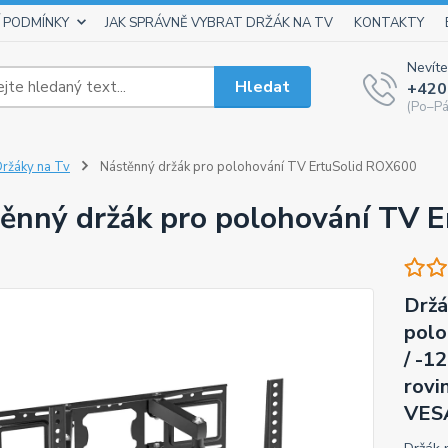
 PODMÍNKY
JAK SPRÁVNĚ VYBRAT DRŽÁK NA TV
KONTAKTY
Nevíte
Hledat
+420
(Po–Pá
ržáky na Tv
Nástěnný držák pro polohování TV ErtuSolid ROX600
ěnný držák pro polohování TV 
Držá
polo
/ -1
rovi
VESA