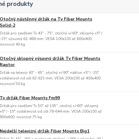
é produkty
Otočný nástěnný držák na Tv Fiber Mounts
Solid-2
Držák pro zavěšení Tv 43" - 75", otočný +/-60°, sklopný +5° /
-15°, výsuvný 62-468 mm, VESA 100x100 až 600x400,
nosnost 40 kg
Otočný sklopný výsuvný držák Tv Fiber Mounts
Raptor
Držák na televizi 43" - 65", otočný +/-90°, náklon +5° / -15°,
vzdálenost od zdi 62-615 mm, VESA 200x100 až 400x400,
nosnost 50 kg
Tv držák Fiber Mounts Fm99
Držák pro zavěšení Tv 50" až 105", otočný +/-60°, sklopný
+5° / -15°, vzdálenost od zdi 78-644 mm, VESA 200x100 až
900x600, nosnost 75 kg
Nejdelší televizní držák Fiber Mounts Big1