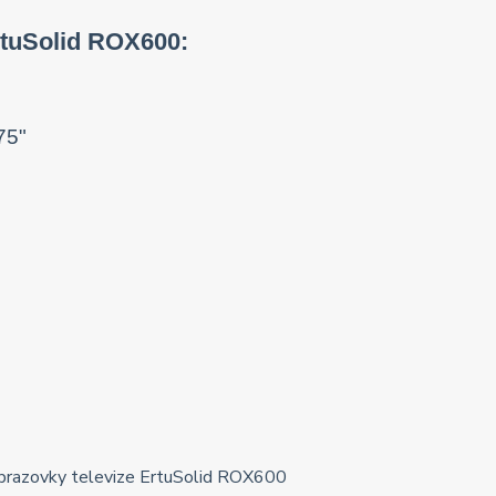
rtuSolid ROX600:
75"