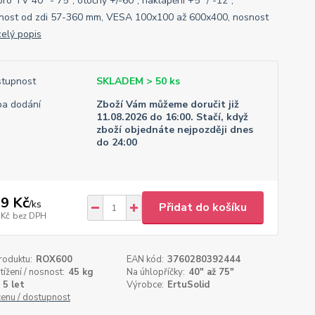
ro TV 40" - 75", otočný +/-60°, naklápění +5° / -12°,
nost od zdi 57-360 mm, VESA 100x100 až 600x400, nosnost
celý popis
tupnost
SKLADEM > 50 ks
a dodání
Zboží Vám můžeme doručit již
11.08.2026 do 16:00. Stačí, když
zboží objednáte nejpozději dnes
do 24:00
9 Kč
/
ks
Přidat do košíku
 Kč
bez DPH
roduktu:
ROX600
EAN kód:
3760280392444
tížení / nosnost:
45 kg
Na úhlopříčky:
40" až 75"
5 let
Výrobce:
ErtuSolid
cenu / dostupnost