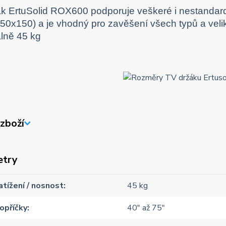
ák ErtuSolid ROX600 podporuje veškeré i nestanda
350x150) a je vhodný pro zavěšení všech typů a velik
lně 45 kg
zboží
etry
atížení / nosnost
45 kg
opříčky
40" až 75"