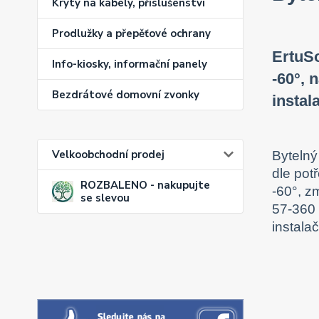
Kryty na kabely, příslušenství
Prodlužky a přepěťové ochrany
ErtuSo
Info-kiosky, informační panely
-60°, 
Bezdrátové domovní zvonky
instal
Velkoobchodní prodej
Bytelný
dle pot
ROZBALENO - nakupujte
-60°, z
se slevou
57-360 
instalač