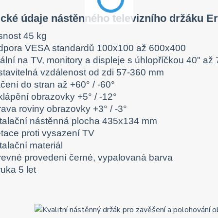
cké údaje nástěnného televizního držáku E
snost 45 kg
dpora VESA standardů 100x100 až 600x400
ální na TV, monitory a displeje s úhlopříčkou 40" až 
stavitelná vzdálenost od zdi 57-360 mm
čení do stran až +60° / -60°
klápění obrazovky +5° / -12°
rava roviny obrazovky +3° / -3°
stalační nástěnná plocha 435x134 mm
etace proti vysazení TV
talační materiál
revné provedení černé, vypalovaná barva
uka 5 let