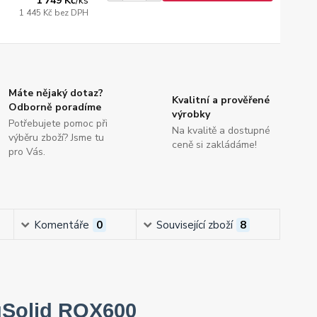
1 749 Kč
/
ks
1 445 Kč
bez DPH
Máte nějaký dotaz?
Kvalitní a prověřené
Odborně poradíme
výrobky
Potřebujete pomoc při
Na kvalitě a dostupné
výběru zboží? Jsme tu
ceně si zakládáme!
pro Vás.
Komentáře
0
Související zboží
8
tuSolid ROX600