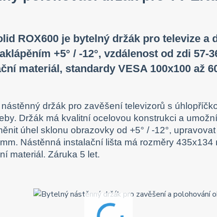
lid ROX600 je bytelný držák pro televize a d
naklápěním +5° / -12°, vzdálenost od zdi 57-3
ační materiál, standardy VESA 100x100 až 6
 nástěnný držák pro zavěšení televizorů s úhlopříčk
řeby. Držák má kvalitní ocelovou konstrukci a umožn
měnit úhel sklonu obrazovky od +5° / -12°, upravovat 
mm. Nástěnná instalační lišta má rozměry 435x134
ní materiál. Záruka 5 let.