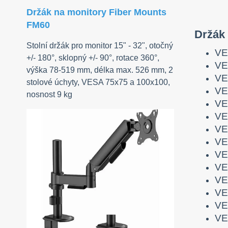
Držák na monitory Fiber Mounts
FM60
Držák 
Stolní držák pro monitor 15" - 32", otočný
VE
+/- 180°, sklopný +/- 90°, rotace 360°,
VE
výška 78-519 mm, délka max. 526 mm, 2
VE
stolové úchyty, VESA 75x75 a 100x100,
VE
nosnost 9 kg
VE
VE
VE
VE
VE
VE
VE
VE
VE
VE