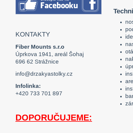
Techni
no
po
KONTAKTY
ide
na
Fiber Mounts s.r.o
otá
Úprkova 1941, areál Šohaj
na
696 62 Strážnice
úp
in
info@drzakyastolky.cz
ar
Infolinka:
ins
+420 733 701 897
ba
zár
DOPORUČUJEME: