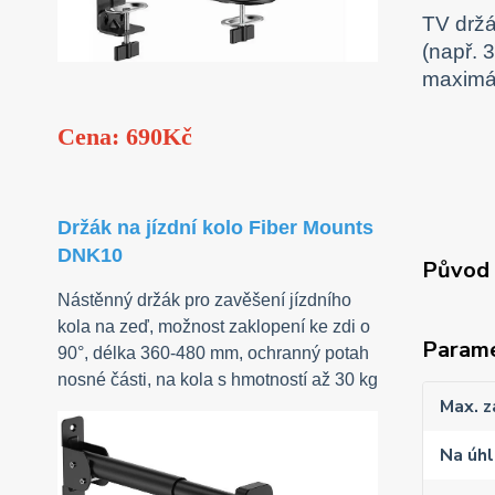
TV drž
(např. 
maximá
Cena: 690Kč
Držák na jízdní kolo Fiber Mounts
DNK10
Původ 
Nástěnný držák pro zavěšení jízdního
kola na zeď, možnost zaklopení ke zdi o
Param
90°, délka 360-480 mm, ochranný potah
nosné části, na kola s hmotností až 30 kg
Max. z
Na úhl