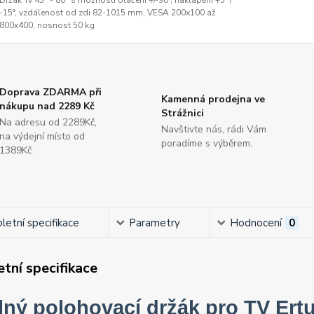
Držák Tv 43" - 80" s možností otáčení +/-90°, naklápění +5° /
-15°, vzdálenost od zdi 82-1015 mm, VESA 200x100 až
800x400, nosnost 50 kg
Doprava ZDARMA při
Kamenná prodejna ve
nákupu nad 2289 Kč
Strážnici
Na adresu od 2289Kč,
Navštivte nás, rádi Vám
na výdejní místo od
poradíme s výběrem.
1389Kč
etní specifikace
Parametry
Hodnocení
0
tní specifikace
lný polohovací držák pro TV Er