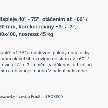
ispleje 40" - 75", otáčením až +60° /
60 mm, korekcí roviny +3° / -3°,
00x400, nosnost 45 kg
ou 40" až 75" a nastavení polohy obrazovky
í Vám otáčet obrazovkou do stran až +60° /
rovinu +3° / -3° a měnit vzdálenost od zdi od
 mm a obsahuje mnoho V balení naleznete