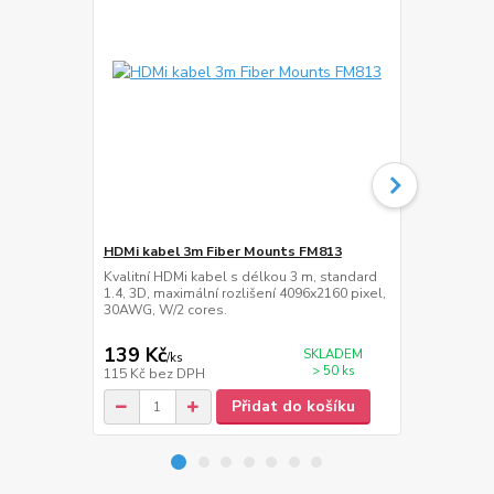
HDMi kabel 3m Fiber Mounts FM813
Přepěťová z
Kvalitní HDMi kabel s délkou 3 m, standard
Přepěťová zá
1.4, 3D, maximální rozlišení 4096x2160 pixel,
délka napáje
30AWG, W/2 cores.
139 Kč
389 Kč
SKLADEM
/
ks
/
ks
> 50 ks
115 Kč
bez DPH
321 Kč
bez 
Přidat do košíku