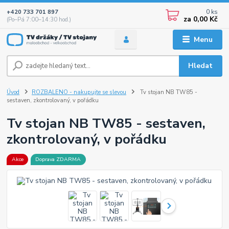
0
ks
+420 733 701 897
za
0,00 Kč
(Po–Pá 7:00–14:30 hod.)
Menu
Hledat
Úvod
ROZBALENO - nakupujte se slevou
Tv stojan NB TW85 -
sestaven, zkontrolovaný, v pořádku
Tv stojan NB TW85 - sestaven,
zkontrolovaný, v pořádku
Akce
Doprava ZDARMA