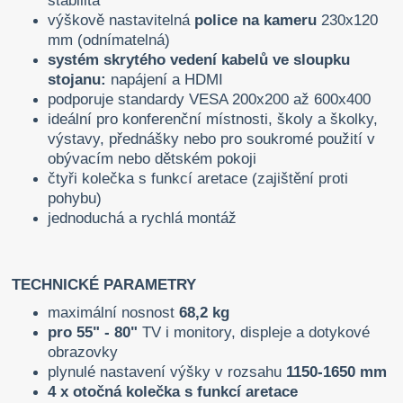
stabilita
výškově nastavitelná
police na kameru
230x120
mm (odnímatelná)
systém skrytého vedení kabelů ve sloupku
stojanu:
napájení a HDMI
podporuje standardy VESA 200x200 až 600x400
ideální pro konferenční místnosti, školy a školky,
výstavy, přednášky nebo pro soukromé použití v
obývacím nebo dětském pokoji
čtyři kolečka s funkcí aretace (zajištění proti
pohybu)
jednoduchá a rychlá montáž
TECHNICKÉ PARAMETRY
maximální nosnost
68,2 kg
pro 55" - 80"
TV i monitory, displeje a dotykové
obrazovky
plynulé nastavení výšky v rozsahu
1150-1650 mm
4 x otočná kolečka s funkcí aretace