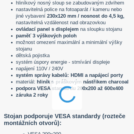
hliníkový nosný sloup se zabudovaným zdvihem
nastavitelná police na fotoaparát / kameru nebo
jiné vybavení
230x120 mm / nosnost do 4,5 kg,
nastavitelná vzdálenost nad obrazovkou
ovládací panel s displejem
na sloupku stojanu
paměť 3 výškových poloh
možnost omezení maximální a minimální výšky
stojanu
dětská pojistka
systém úspory energie - stmívání displeje
napájení 110V / 240V
systém správy kabelů: HDMI a napájecí porty
materiál:
hliník s práškovým nástřikem charcoal
podpora VESA standardu 200x200 až 600x400
záruka 2 roky
Stojan podporuje VESA standardy (rozteče
montážních otvorů):