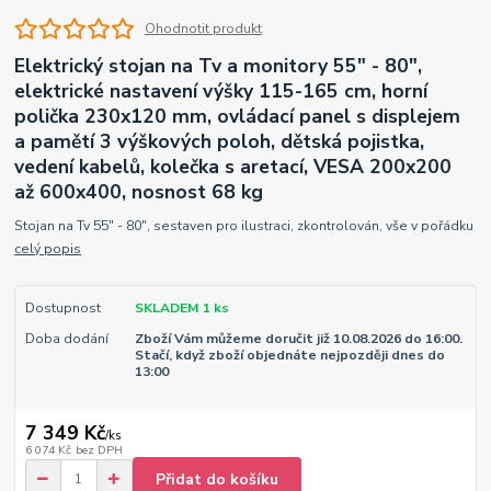
Ohodnotit produkt
Elektrický stojan na Tv a monitory 55" - 80",
elektrické nastavení výšky 115-165 cm, horní
polička 230x120 mm, ovládací panel s displejem
a pamětí 3 výškových poloh, dětská pojistka,
vedení kabelů, kolečka s aretací, VESA 200x200
až 600x400, nosnost 68 kg
Stojan na Tv 55" - 80", sestaven pro ilustraci, zkontrolován, vše v pořádku
celý popis
Dostupnost
SKLADEM 1 ks
Doba dodání
Zboží Vám můžeme doručit již 10.08.2026 do 16:00.
Stačí, když zboží objednáte nejpozději dnes do
13:00
7 349 Kč
/
ks
6 074 Kč
bez DPH
Přidat do košíku