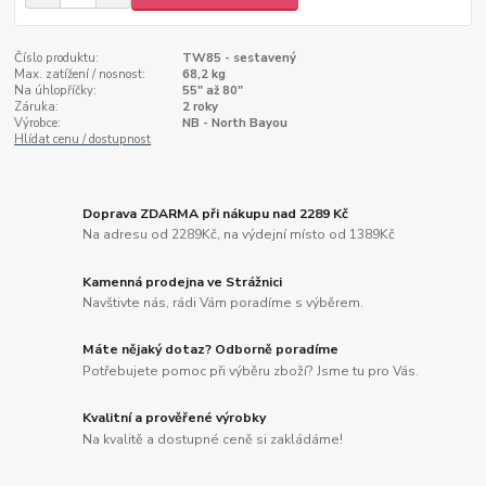
Číslo produktu:
TW85 - sestavený
Max. zatížení / nosnost:
68,2 kg
Na úhlopříčky:
55" až 80"
Záruka:
2 roky
Výrobce:
NB - North Bayou
Hlídat cenu / dostupnost
Doprava ZDARMA při nákupu nad 2289 Kč
Na adresu od 2289Kč, na výdejní místo od 1389Kč
Kamenná prodejna ve Strážnici
Navštivte nás, rádi Vám poradíme s výběrem.
Máte nějaký dotaz? Odborně poradíme
Potřebujete pomoc při výběru zboží? Jsme tu pro Vás.
Kvalitní a prověřené výrobky
Na kvalitě a dostupné ceně si zakládáme!