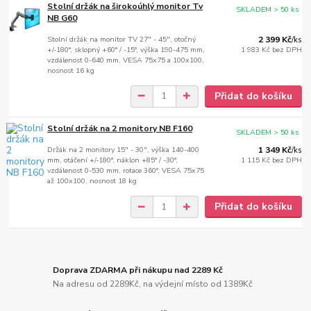
Stolní držák na širokoúhlý monitor Tv
SKLADEM > 50 ks
NB G60
Stolní držák na monitor TV 27" - 45", otočný
2 399 Kč
/
ks
+/-180°, sklopný +60° / -15°, výška 190-475 mm,
1 983 Kč
bez DPH
vzdálenost 0-640 mm, VESA 75x75 a 100x100,
nosnost 16 kg
Přidat do košíku
Stolní držák na 2 monitory NB F160
SKLADEM > 50 ks
Držák na 2 monitory 15" - 30", výška 140-400
1 349 Kč
/
ks
mm, otáčení +/-180°, náklon +85° / -30°,
1 115 Kč
bez DPH
vzdálenost 0-530 mm, rotace 360°, VESA 75x75
až 100x100, nosnost 18 kg
Přidat do košíku
Doprava ZDARMA při nákupu nad 2289 Kč
Na adresu od 2289Kč, na výdejní místo od 1389Kč