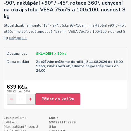
-90°, naklápění +90° / -45°, rotace 360°, uchycení
na okraj stolu, VESA 75x75 a 100x100, nosnost 8
kg
Stolní držák na monitor 13" - 27", výška 93-410 mm, naklápění +90° / -45°,
otáčení +/-90°, vzdálenost až 498 mm, VESA 75x75 a 100x100, nosnost 8
kg
celý popis
Dostupnost
SKLADEM > 50 ks
Doba dodání
Zboží Vám můžeme doručit již 11.08.2026 do 16:00.
Stačí, když zboží objednáte nejpozději dnes do
24:00
639 Kč
/
ks
528 Kč
bez DPH
Přidat do košíku
Číslo produktu:
M8C6
EAN kód:
5902211132929
Max. zatížení / nosnost:
8 kg