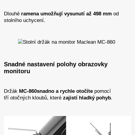
Dlouhé
ramena
umožňují
vysunutí až 498 mm
od
stolního uchycení.
Snadné nastavení polohy obrazovky
monitoru
Držák
MC-860
snadno
a
rychle
otočíte
pomocí
tří
otočných kloubů, které
zajistí
hladký
pohyb
.