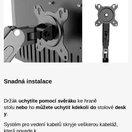
Snadná instalace
Držák
uchytíte
pomocí
svěráku
ke hraně
stolu
nebo
ho
můžete
uchytit
kdekoli
do
stolové
desk
y
.
Systém pro vedení kabelů skryje veškerou kabeláž,
která povede k