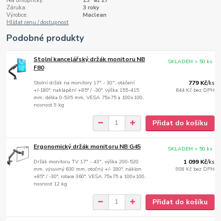
Na úhlopříčky:
13" až 27"
Záruka:
3 roky
Výrobce:
Maclean
Hlídat cenu / dostupnost
Podobné produkty
Stolní kancelářský držák monitoru NB
SKLADEM > 50 ks
F80
Stolní držák na monitory 17" - 30", otáčení
779 Kč
/
ks
+/-180°, naklápění +85° / -30°, výška 155-415
644 Kč
bez DPH
mm, délka 0-535 mm, VESA 75x75 a 100x100,
nosnost 9 kg
Přidat do košíku
Ergonomický držák monitoru NB G45
SKLADEM > 50 ks
Držák monitoru TV 17" - 43", výška 200-520
1 099 Kč
/
ks
mm, výsuvný 630 mm, otočný +/- 180°, náklon
908 Kč
bez DPH
+85° / -30°, rotace 360°, VESA 75x75 a 100x100,
nosnost 12 kg
Přidat do košíku