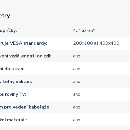
etry
opříčky
43" až 65"
ruje VESA standardy
200x100 až 400x400
ení vzdálenosti od zdi
ano
í do stran
ano
itelný náklon
ano
e roviny Tv
ano
m pro vedení kabeláže
ano
ní materiál
ano