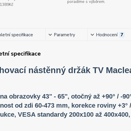
poradíme s výběrem.
1389Kč
etní specifikace
Parametry
Hodnocení
7
tní specifikace
hovací nástěnný držák TV Macl
na obrazovky 43" - 65", otočný až +90° / -90°
nost od zdi 60-473 mm, korekce roviny +3° / -
rukce, VESA standardy 200x100 až 400x400,