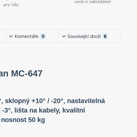
ceně si zakládáme!
pro Vás.
Komentáře
0
Související zboží
6
ean MC-647
, sklopný +10° / -20°, nastavitelná
3°, lišta na kabely, kvalitní
 nosnost 50 kg