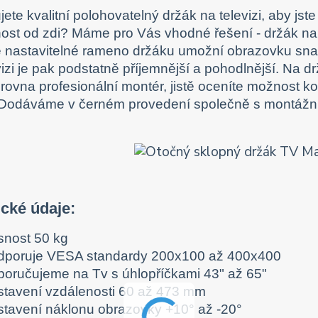
ete kvalitní polohovatelný držák na televizi, aby jste
ost od zdi? Máme pro Vás vhodné řešení - držák n
 nastavitelné rameno držáku umožní obrazovku snad
vizi je pak podstatně příjemnější a pohodlnější. Na d
zrovna profesionální montér, jistě oceníte možnost k
 Dodáváme v černém provedení společně s montážním
cké údaje:
snost 50 kg
dporuje VESA standardy 200x100 až 400x400
poručujeme na Tv s úhlopříčkami 43" až 65"
stavení vzdálenosti 60 až 473 mm
stavení náklonu obrazovky +10° až -20°