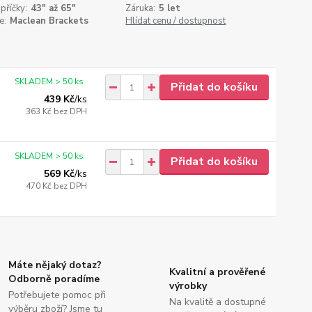
příčky:
43" až 65"
Záruka:
5 let
e:
Maclean Brackets
Hlídat cenu / dostupnost
SKLADEM > 50 ks
Přidat do košíku
439 Kč
/
ks
363 Kč
bez DPH
SKLADEM > 50 ks
Přidat do košíku
569 Kč
/
ks
470 Kč
bez DPH
Máte nějaký dotaz?
Kvalitní a prověřené
Odborně poradíme
výrobky
Potřebujete pomoc při
Na kvalitě a dostupné
výběru zboží? Jsme tu