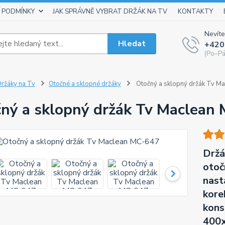
 PODMÍNKY
JAK SPRÁVNĚ VYBRAT DRŽÁK NA TV
KONTAKTY
Nevíte
Hledat
+420
(Po–Pá
ržáky na Tv
Otočné a sklopné držáky
Otočný a sklopný držák Tv M
ný a sklopný držák Tv Maclean
Držá
otoč
nast
korek
kons
400x