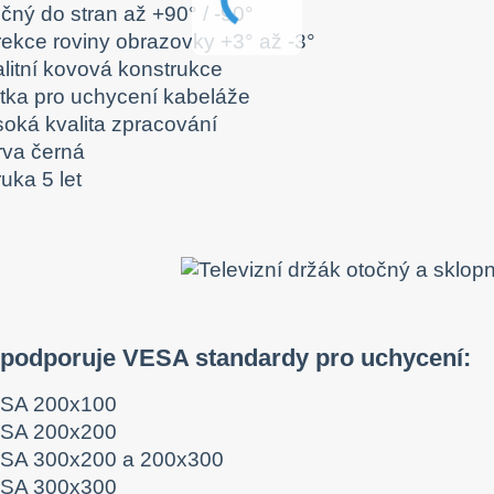
čný do stran až +90° / -90°
rekce roviny obrazovky +3° až -3°
alitní kovová konstrukce
ytka pro uchycení kabeláže
soká kvalita zpracování
rva černá
uka 5 let
 podporuje VESA standardy pro uchycení:
SA 200x100
SA 200x200
SA 300x200 a 200x300
SA 300x300