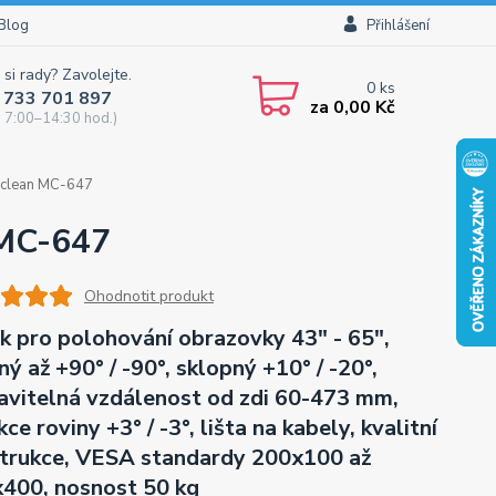
Blog
Přihlášení
 si rady? Zavolejte.
0
ks
 733 701 897
za
0,00 Kč
 7:00–14:30 hod.)
aclean MC-647
 MC-647
Ohodnotit produkt
k pro polohování obrazovky 43" - 65",
ný až +90° / -90°, sklopný +10° / -20°,
avitelná vzdálenost od zdi 60-473 mm,
ce roviny +3° / -3°, lišta na kabely, kvalitní
trukce, VESA standardy 200x100 až
400, nosnost 50 kg