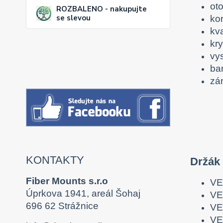
oto
ROZBALENO - nakupujte
se slevou
ko
kv
kr
vy
ba
zár
KONTAKTY
Držák
Fiber Mounts s.r.o
VE
Úprkova 1941, areál Šohaj
VE
696 62 Strážnice
VE
VE