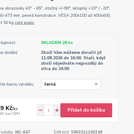
na obrazovky 43" - 65", otočný +/-90°, sklopný +10° / -20°,
60-473 mm, pevná konstrukce, VESA 200x100 až 400x400,
t 50 kg
celý popis
tupnost
SKLADEM 28 ks
a dodání
Zboží Vám můžeme doručit již
11.08.2026 do 16:00. Stačí, když
zboží objednáte nejpozději do
zítra do 24:00
lte barvu výrobku
9 Kč
/
ks
Přidat do košíku
 Kč
bez DPH
roduktu:
MC-647
EAN kód:
5902211100249