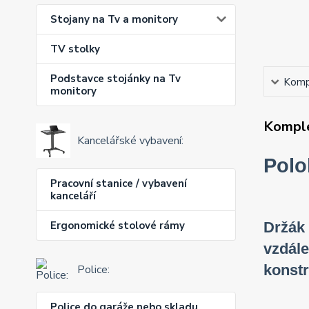
Stojany na Tv a monitory
TV stolky
Podstavce stojánky na Tv
Kompl
monitory
Komple
Kancelářské vybavení:
Polo
Pracovní stanice / vybavení
kanceláří
Ergonomické stolové rámy
Držák 
vzdále
konst
Police:
Police do garáže nebo skladu