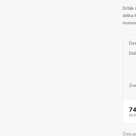
Držák 
délka 
nosnos
Dos
Dob
Zvo
74
619
Číslo p