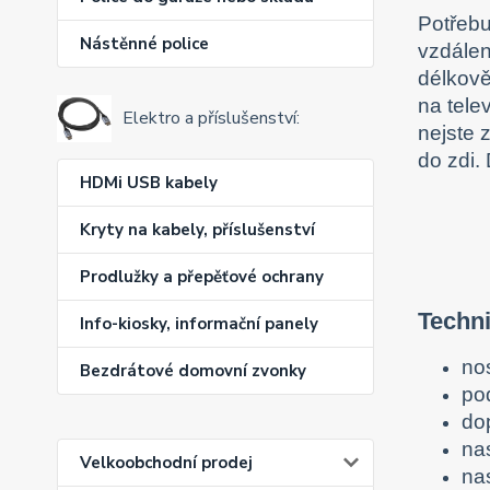
Potřebuj
Nástěnné police
vzdálen
délkově
na tele
Elektro a příslušenství:
nejste 
do zdi.
HDMi USB kabely
Kryty na kabely, příslušenství
Prodlužky a přepěťové ochrany
Techni
Info-kiosky, informační panely
no
Bezdrátové domovní zvonky
po
do
na
Velkoobchodní prodej
na