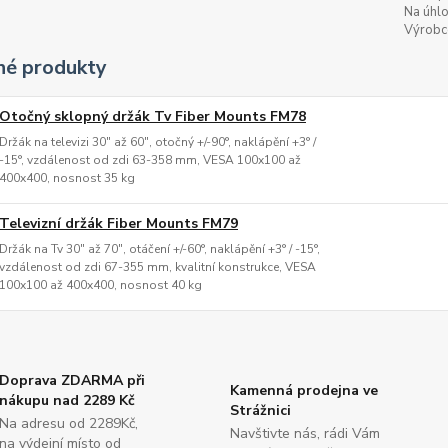
Na úhlo
Výrobc
é produkty
Otočný sklopný držák Tv Fiber Mounts FM78
Držák na televizi 30" až 60", otočný +/-90°, naklápění +3° /
-15°, vzdálenost od zdi 63-358 mm, VESA 100x100 až
400x400, nosnost 35 kg
Televizní držák Fiber Mounts FM79
Držák na Tv 30" až 70", otáčení +/-60°, naklápění +3° / -15°,
vzdálenost od zdi 67-355 mm, kvalitní konstrukce, VESA
100x100 až 400x400, nosnost 40 kg
Doprava ZDARMA při
Kamenná prodejna ve
nákupu nad 2289 Kč
Strážnici
Na adresu od 2289Kč,
Navštivte nás, rádi Vám
na výdejní místo od