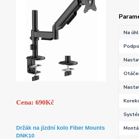
Param
Na úhl
Podpo
Nastav
Otáčen
Nastav
Korekc
Cena: 690Kč
Systé
Montáž
Držák na jízdní kolo Fiber Mounts
DNK10