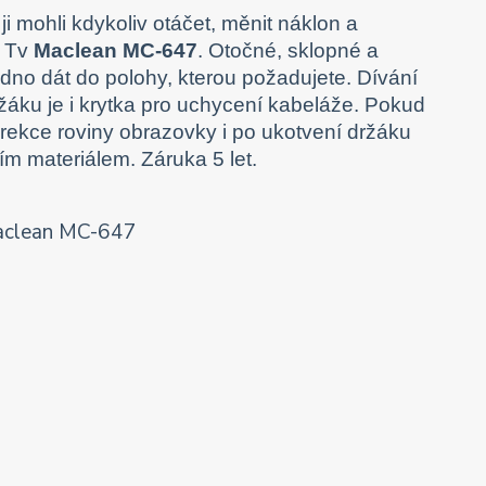
 ji mohli kdykoliv otáčet, měnit náklon a
a Tv
Maclean MC-647
. Otočné, sklopné a
no dát do polohy, kterou požadujete. Dívání
ržáku je i krytka pro uchycení kabeláže. Pokud
orekce roviny obrazovky i po ukotvení držáku
 materiálem. Záruka 5 let.