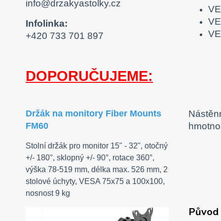
info@drzakyastolky.cz
VE
VE
Infolinka:
VE
+420 733 701 897
DOPORUČUJEME:
Nástěnn
Držák na monitory Fiber Mounts
hmotnos
FM60
Stolní držák pro monitor 15" - 32", otočný
+/- 180°, sklopný +/- 90°, rotace 360°,
výška 78-519 mm, délka max. 526 mm, 2
stolové úchyty, VESA 75x75 a 100x100,
nosnost 9 kg
Původ 