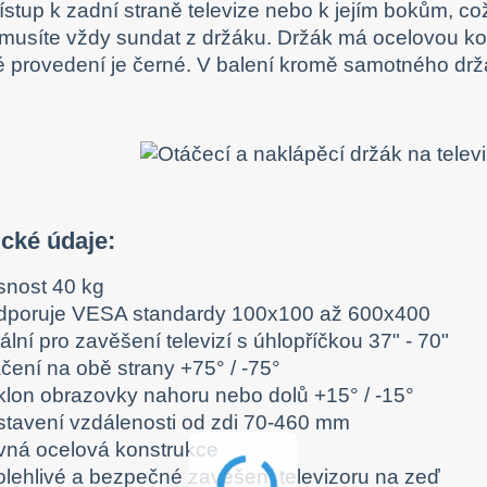
ístup k zadní straně televize nebo k jejím bokům, co
i musíte vždy sundat z držáku. Držák má ocelovou kon
 provedení je černé. V balení kromě samotného držá
cké údaje:
snost 40 kg
dporuje VESA standardy 100x100 až 600x400
ální pro zavěšení televizí s úhlopříčkou 37" - 70"
čení na obě strany +75° / -75°
klon obrazovky nahoru nebo dolů +15° / -15°
stavení vzdálenosti od zdi 70-460 mm
vná ocelová konstrukce
olehlivé a bezpečné zavěšení televizoru na zeď