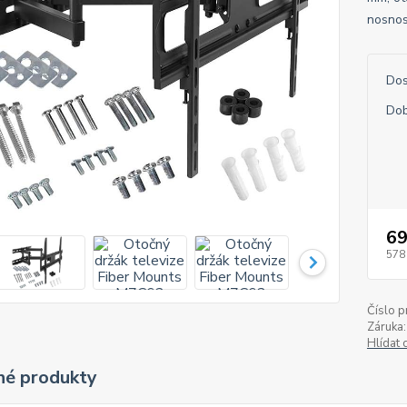
nosnos
Dos
Dob
69
578
Číslo p
Záruka:
Hlídat 
é produkty