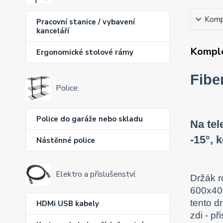
Kompl
Pracovní stanice / vybavení
kanceláří
Komple
Ergonomické stolové rámy
Fibe
Police:
Police do garáže nebo skladu
Na tel
-15°, 
Nástěnné police
Elektro a příslušenství:
Držák r
600x400
tento d
HDMi USB kabely
zdi - p