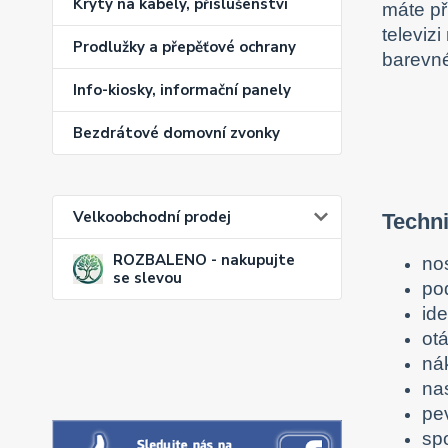
Kryty na kabely, příslušenství
máte př
televiz
Prodlužky a přepěťové ochrany
barevné
Info-kiosky, informační panely
Bezdrátové domovní zvonky
Velkoobchodní prodej
Techni
ROZBALENO - nakupujte
no
se slevou
po
ide
otá
ná
na
pe
sp