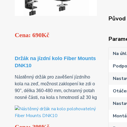
Původ 
Cena: 690Kč
Param
Na úhl
Držák na jízdní kolo Fiber Mounts
DNK10
Podpo
Nástěnný držák pro zavěšení jízdního
Nastav
kola na zeď, možnost zaklopení ke zdi o
Otáčen
90°, délka 360-480 mm, ochranný potah
nosné části, na kola s hmotností až 30 kg
Nastav
Montáž
Cena: 399Kč