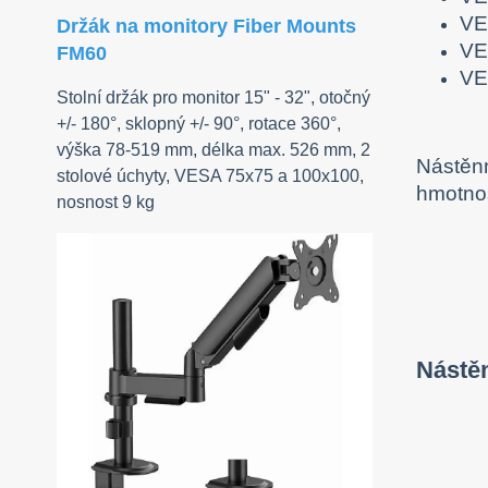
VE
Držák na monitory Fiber Mounts
VE
FM60
VE
Stolní držák pro monitor 15" - 32", otočný
+/- 180°, sklopný +/- 90°, rotace 360°,
výška 78-519 mm, délka max. 526 mm, 2
Nástěnn
stolové úchyty, VESA 75x75 a 100x100,
hmotnos
nosnost 9 kg
Nástě