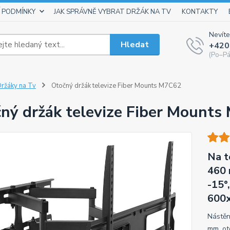
 PODMÍNKY
JAK SPRÁVNĚ VYBRAT DRŽÁK NA TV
KONTAKTY
Nevíte
Hledat
+420
(Po–Pá
ržáky na Tv
Otočný držák televize Fiber Mounts M7C62
ný držák televize Fiber Mount
Na t
460 
-15°
600x
Nástěn
mm, ot