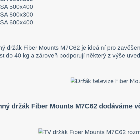
SA 500x400
SA 600x300
SA 600x400
ý držák Fiber Mounts M7C62 je ideální pro zavěšení v
t do 40 kg a zároveň podporují některý z výše uv
nný držák Fiber Mounts M7C62 dodáváme vče