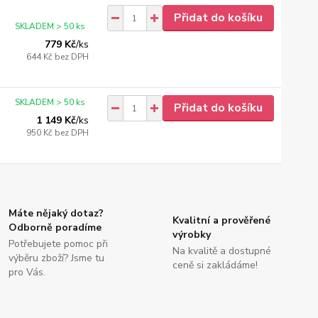
Přidat do košíku
SKLADEM > 50 ks
779 Kč
/
ks
644 Kč
bez DPH
SKLADEM > 50 ks
Přidat do košíku
1 149 Kč
/
ks
950 Kč
bez DPH
Máte nějaký dotaz?
Kvalitní a prověřené
Odborně poradíme
výrobky
Potřebujete pomoc při
Na kvalitě a dostupné
výběru zboží? Jsme tu
ceně si zakládáme!
pro Vás.