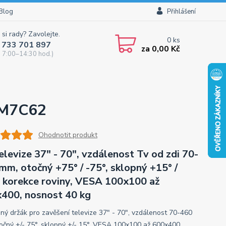
Blog
Přihlášení
 si rady? Zavolejte.
0
ks
 733 701 897
za
0,00 Kč
 7:00–14:30 hod.)
s M7C62
Ohodnotit produkt
elevize 37" - 70", vzdálenost Tv od zdi 70-
mm, otočný +75° / -75°, sklopný +15° /
, korekce roviny, VESA 100x100 až
400, nosnost 40 kg
ný držák pro zavěšení televize 37" - 70", vzdálenost 70-460
očný +/- 75°, sklopný +/- 15°, VESA 100x100 až 600x400,