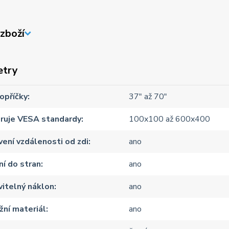
zboží
etry
opříčky
37" až 70"
ruje VESA standardy
100x100 až 600x400
ení vzdálenosti od zdi
ano
í do stran
ano
itelný náklon
ano
ní materiál
ano