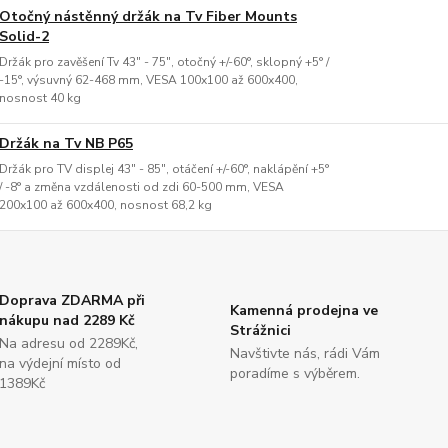
Otočný nástěnný držák na Tv Fiber Mounts
Solid-2
Držák pro zavěšení Tv 43" - 75", otočný +/-60°, sklopný +5° /
-15°, výsuvný 62-468 mm, VESA 100x100 až 600x400,
nosnost 40 kg
Držák na Tv NB P65
Držák pro TV displej 43" - 85", otáčení +/-60°, naklápění +5°
/ -8° a změna vzdálenosti od zdi 60-500 mm, VESA
200x100 až 600x400, nosnost 68,2 kg
Doprava ZDARMA při
Kamenná prodejna ve
nákupu nad 2289 Kč
Strážnici
Na adresu od 2289Kč,
Navštivte nás, rádi Vám
na výdejní místo od
poradíme s výběrem.
1389Kč