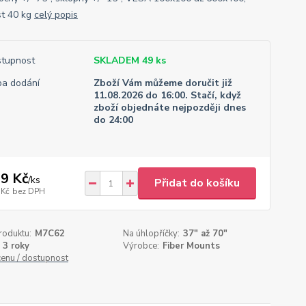
t 40 kg
celý popis
tupnost
SKLADEM 49 ks
a dodání
Zboží Vám můžeme doručit již
11.08.2026 do 16:00. Stačí, když
zboží objednáte nejpozději dnes
do 24:00
9 Kč
/
ks
Přidat do košíku
 Kč
bez DPH
roduktu:
M7C62
Na úhlopříčky:
37" až 70"
3 roky
Výrobce:
Fiber Mounts
cenu / dostupnost