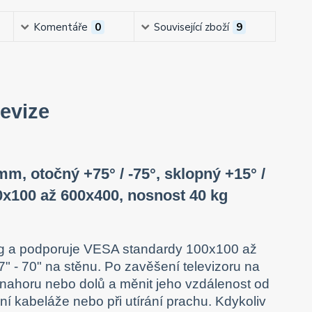
Komentáře
0
Související zboží
9
evize
mm, otočný +75° / -75°, sklopný +15° /
00x100 až 600x400, nosnost 40 kg
kg a podporuje VESA standardy 100x100 až
7" - 70" na stěnu. Po zavěšení televizoru na
 nahoru nebo dolů a měnit jeho vzdálenost od
ání kabeláže nebo při utírání prachu. Kdykoliv