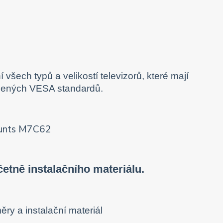
šech typů a velikostí televizorů, které mají
edených VESA standardů.
tně instalačního materiálu.