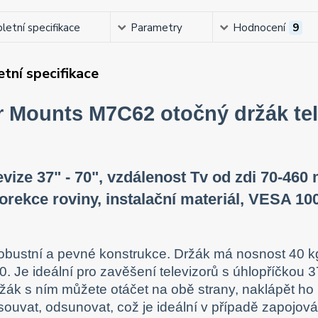
etní specifikace
Parametry
Hodnocení
9
tní specifikace
r Mounts M7C62 otočný držák tel
evize 37" - 70", vzdálenost Tv od zdi 70-460 
korekce roviny, instalační materiál, VESA 1
obustní a pevné konstrukce. Držák má nosnost 40 
. Je ideální pro zavěšení televizorů s úhlopříčkou 3
ržák s ním můžete otáčet na obě strany, naklápět ho
řisouvat, odsunovat, což je ideální v případě zapojov