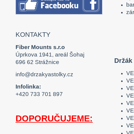
ba
zá
KONTAKTY
Fiber Mounts s.r.o
Úprkova 1941, areál Šohaj
Držák
696 62 Strážnice
VE
info@drzakyastolky.cz
VE
Infolinka:
VE
+420 733 701 897
VE
VE
VE
DOPORUČUJEME:
VE
VE
VE