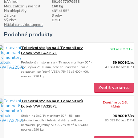
EAN kód:
8016677070958
Max. zatížení / nosnost:
160 kg
Na úhlopříčky:
43" až 55"
Záruka:
3 roky
Výrobce:
OMB
Hlídat cenu / dostupnost
Podobné produkty
Televizní stojan na 4 Tv monitory
SKLADEM 2 ks
Edbak VWTA2257L
Profesionální stojan na 4 Tv nebo monitory 50" -
59 900 Kč
/
ks
65", výška 2130 mm, precizní nastavení pozic
49 504 Kč
bez DPH
obrazovek, pojízdný, VESA 75x75 až 600x400,
nosnost 220 kg
Zvolit variantu
Televizní stojan na 6 Tv monitorů
Doručíme do 2-3.
Edbak VWTA3257L
týdnů
Stojan na 3x2 Tv monitory 50" - 58" pro
96 900 Kč
/
ks
vytvoření mobilní televizní stěny, výškové
80 083 Kč
bez DPH
nastavení, pojízdný, VESA 75x75 až 600x400,
nosnost 290 kg