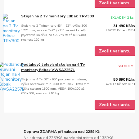
Zvolit variantu
Stojan na 2 Tv monitory Edbak TRV300
SKLADEM 2 ks
Stojan na 2 Tv/monitory 43" - 62", výška 300-
31 490 Kč
/
ks
1770 mm, náklon Tv 0° / -11°, vedení kabelů,
26 025 Kč
bez DPH
pojezdová kolečka, VESA 75x75 až 600x400,
nosnost 120 kg
Zvolit variantu
Podlahový televizní stojan na 4 Tv
SKLADEM
monitory Edbak VWSA2257L
Stojan na 4 Tv 50" - 65" pro televizní stěnu,
56 890 Kč
/
ks
výška obrazovek min. 330 mm, max. 1650 mm,
47 017 Kč
bez DPH
výška stojanu 1900 mm, VESA 100x100 až
600x400, nosnost 210 kg
Zvolit variantu
Doprava ZDARMA při nákupu nad 2289 Kč
Na adresu od 2289Kč, na výdejní místo od 1389Kč