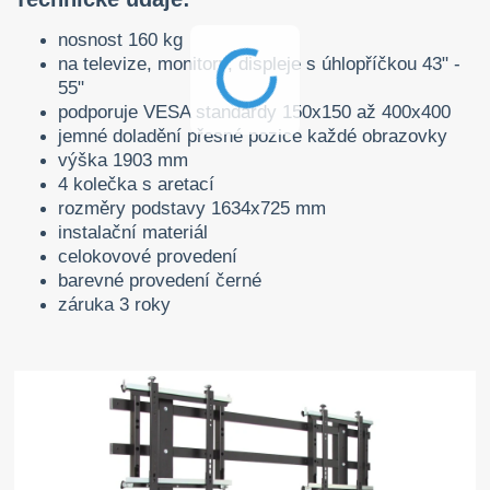
nosnost 160 kg
na televize, monitory, displeje s úhlopříčkou 43" -
55"
podporuje VESA standardy 150x150 až 400x400
jemné doladění přesné pozice každé obrazovky
výška 1903 mm
4 kolečka s aretací
rozměry podstavy 1634x725 mm
instalační materiál
celokovové provedení
barevné provedení černé
záruka 3 roky