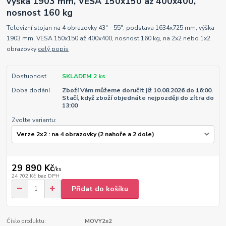
výška 1903 mm, VESA 150x150 až 400x400,
nosnost 160 kg
Televizní stojan na 4 obrazovky 43" - 55", podstava 1634x725 mm, výška
1903 mm, VESA 150x150 až 400x400, nosnost 160 kg, na 2x2 nebo 1x2
obrazovky
celý popis
Dostupnost
SKLADEM 2 ks
Doba dodání
Zboží Vám můžeme doručit již 10.08.2026 do 16:00.
Stačí, když zboží objednáte nejpozději do zítra do
13:00
Zvolte variantu:
29 890 Kč
/
ks
24 702 Kč
bez DPH
Přidat do košíku
Číslo produktu:
MOVY2x2