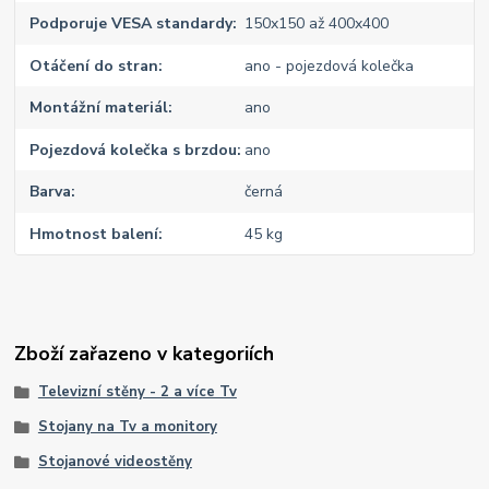
Podporuje VESA standardy
150x150 až 400x400
Otáčení do stran
ano - pojezdová kolečka
Montážní materiál
ano
Pojezdová kolečka s brzdou
ano
Barva
černá
Hmotnost balení
45 kg
Zboží zařazeno v kategoriích
Televizní stěny - 2 a více Tv
Stojany na Tv a monitory
Stojanové videostěny