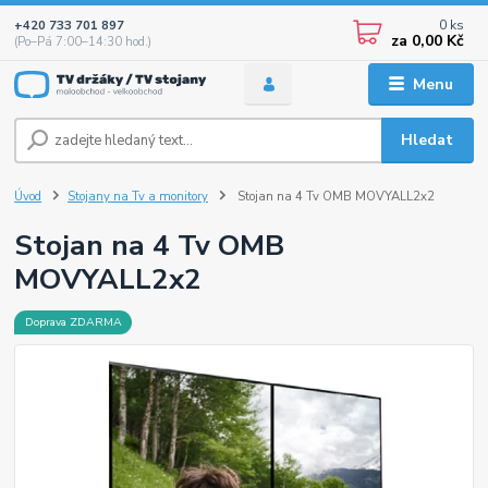
0
ks
+420 733 701 897
za
0,00 Kč
(Po–Pá 7:00–14:30 hod.)
Menu
Hledat
Úvod
Stojany na Tv a monitory
Stojan na 4 Tv OMB MOVYALL2x2
Stojan na 4 Tv OMB
MOVYALL2x2
Doprava ZDARMA