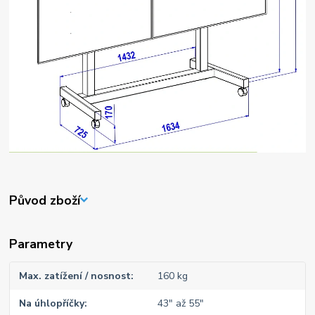
Původ zboží
Parametry
Max. zatížení / nosnost
160 kg
Na úhlopříčky
43" až 55"