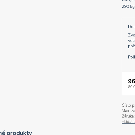
290 k
Dos
Zvo
vel
pož
Pol
96
80 
Číslo p
Max. za
Záruka:
Hlídat 
é produkty