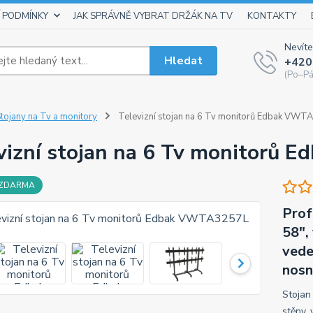
 PODMÍNKY
JAK SPRÁVNĚ VYBRAT DRŽÁK NA TV
KONTAKTY
Nevíte
Hledat
+420
(Po–Pá
tojany na Tv a monitory
Televizní stojan na 6 Tv monitorů Edbak VWT
vizní stojan na 6 Tv monitorů
 ZDARMA
Prof
58",
vede
nosn
Stojan
stěny,