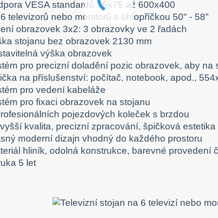
dpora VESA standardů 75x75 až 600x400
6 televizorů nebo monitorů s úhlopříčkou 50" - 58"
zení obrazovek 3x2: 3 obrazovky ve 2 řadách
ška stojanu bez obrazovek 2130 mm
stavitelná výška obrazovek
stém pro precizní doladění pozic obrazovek, aby na 
lička na příslušenství: počítač, notebook, apod., 5
stém pro vedení kabeláže
stém pro fixaci obrazovek na stojanu
profesionálních pojezdových koleček s brzdou
vyšší kvalita, precizní zpracování, špičková estetika
ásný moderní dizajn vhodný do každého prostoru
teriál hliník, odolná konstrukce, barevné provedení 
uka 5 let