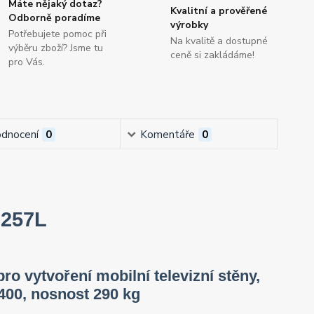
Máte nějaký dotaz?
Kvalitní a prověřené
Odborně poradíme
výrobky
Potřebujete pomoc při
Na kvalitě a dostupné
výběru zboží? Jsme tu
ceně si zakládáme!
pro Vás.
dnocení
0
Komentáře
0
3257L
ro vytvoření mobilní televizní stěny,
400, nosnost 290 kg