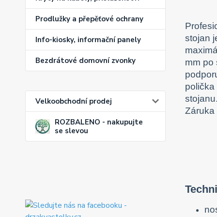
Prodlužky a přepěťové ochrany
Profesi
stojan 
Info-kiosky, informační panely
maximál
Bezdrátové domovní zvonky
mm po s
podporu
polička
stojanu
Velkoobchodní prodej
Záruka 5
ROZBALENO - nakupujte
se slevou
Techn
no