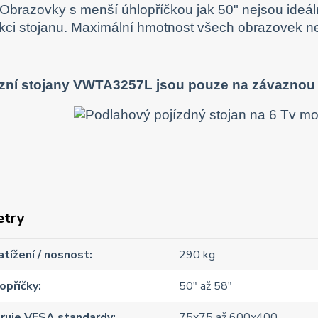
 Obrazovky s menší úhlopříčkou jak 50" nejsou ideál
kci stojanu. Maximální hmotnost všech obrazovek 
izní stojany VWTA3257L jsou pouze na závaznou 
etry
atížení / nosnost
290 kg
opříčky
50" až 58"
ruje VESA standardy
75x75 až 600x400