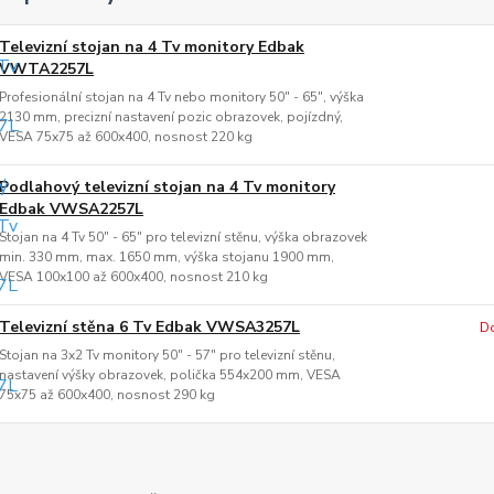
Televizní stojan na 4 Tv monitory Edbak
VWTA2257L
Profesionální stojan na 4 Tv nebo monitory 50" - 65", výška
2130 mm, precizní nastavení pozic obrazovek, pojízdný,
VESA 75x75 až 600x400, nosnost 220 kg
Podlahový televizní stojan na 4 Tv monitory
Edbak VWSA2257L
Stojan na 4 Tv 50" - 65" pro televizní stěnu, výška obrazovek
min. 330 mm, max. 1650 mm, výška stojanu 1900 mm,
VESA 100x100 až 600x400, nosnost 210 kg
Televizní stěna 6 Tv Edbak VWSA3257L
Do
Stojan na 3x2 Tv monitory 50" - 57" pro televizní stěnu,
nastavení výšky obrazovek, polička 554x200 mm, VESA
75x75 až 600x400, nosnost 290 kg