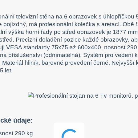
onální televizní stěna na 6 obrazovek s úhlopříčkou 5
je pojízdný, má profesionální kolečka s aretací. Ob
ní výška horní řady po střed obrazovek je 1877 mm
třed. Precizní doladění pozice každé obrazovky, ab
jí VESA standardy 75x75 až 600x400, nosnost 290 k
 na příslušenství (odnímatelná). Systém pro vedení 
. Materiál hliník, barevné provedení černé. Nejvyšší 
 let.
ické údaje:
snost 290 kg