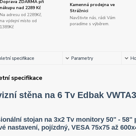
Doprava ZDARMA při
Kamenná prodejna ve
nákupu nad 2289 Kč
Strážnici
Na adresu od 2289Kč,
Navštivte nás, rádi Vám
na výdejní místo od
poradíme s výběrem.
1389Kč
etní specifikace
Parametry
Ho
tní specifikace
vizní stěna na 6 Tv Edbak VWTA
ionální stojan na 3x2 Tv monitory 50" - 58" p
é nastavení, pojízdný, VESA 75x75 až 600x