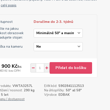
g
celý popis
tupnost
Doručíme do 2-3. týdnů
lte na jakou
ikost obrazovek
adujete stojan:
ička na kameru
 900 Kč
/
ks
Přidat do košíku
083 Kč
bez DPH
roduktu:
VWTA3257L
EAN kód:
5902841112513
tížení / nosnost:
290 kg
Na úhlopříčky:
50" až 58"
5 let
Výrobce:
EDBAK
cenu / dostupnost