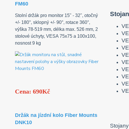
FM60
Stoja
Stolní držák pro monitor 15" - 32", otočný
+/- 180°, sklopný +/- 90°, rotace 360°,
VE
výška 78-519 mm, délka max. 526 mm, 2
VE
stolové úchyty, VESA 75x75 a 100x100,
VE
nosnost 9 kg
VE
VE
VE
VE
VE
VE
VE
Cena: 690Kč
Držák na jízdní kolo Fiber Mounts
DNK10
Stojany