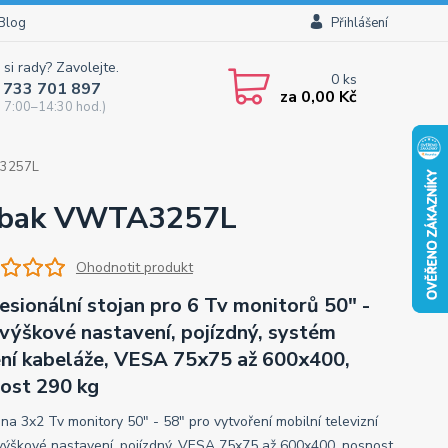
Blog
Přihlášení
 si rady? Zavolejte.
0
ks
 733 701 897
za
0,00 Kč
 7:00–14:30 hod.)
A3257L
 Edbak VWTA3257L
Ohodnotit produkt
esionální stojan pro 6 Tv monitorů 50" -
 výškové nastavení, pojízdný, systém
ní kabeláže, VESA 75x75 až 600x400,
ost 290 kg
 na 3x2 Tv monitory 50" - 58" pro vytvoření mobilní televizní
 výškové nastavení, pojízdný, VESA 75x75 až 600x400, nosnost