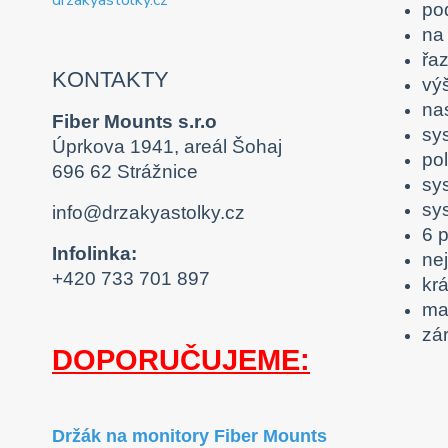
po
na 
řa
KONTAKTY
vý
na
Fiber Mounts s.r.o
sy
Úprkova 1941, areál Šohaj
po
696 62 Strážnice
sy
sy
info@drzakyastolky.cz
6 
Infolinka:
nej
+420 733 701 897
kr
ma
zár
DOPORUČUJEME:
Držák na monitory Fiber Mounts