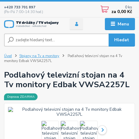
0
ks
+420 733 701 897
za
0,00 Kč
(Po–Pá 7:00–14:30 hod.)
Menu
Hledat
Úvod
Stojany na Tv a monitory
Podlahový televizní stojan na 4 Tv
monitory Edbak VWSA2257L
Podlahový televizní stojan na 4
Tv monitory Edbak VWSA2257L
Doprava ZDARMA