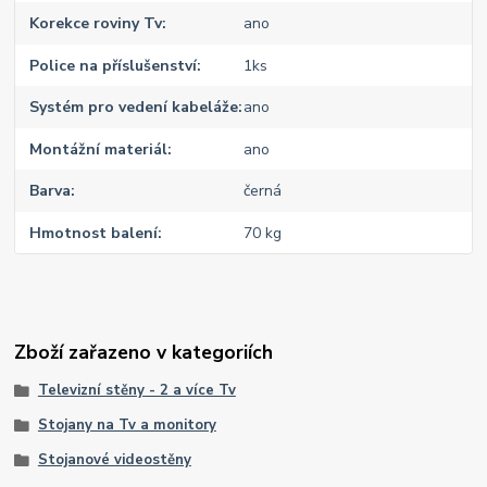
Korekce roviny Tv
ano
Police na příslušenství
1ks
Systém pro vedení kabeláže
ano
Montážní materiál
ano
Barva
černá
Hmotnost balení
70 kg
Zboží zařazeno v kategoriích
Televizní stěny - 2 a více Tv
Stojany na Tv a monitory
Stojanové videostěny