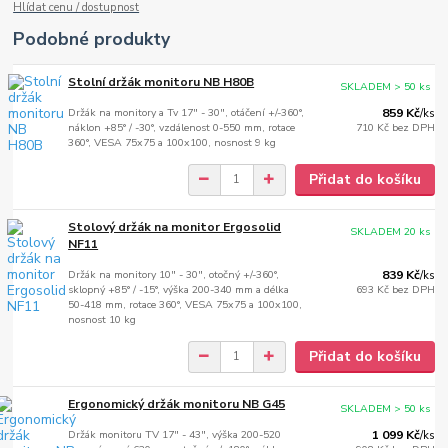
Hlídat cenu / dostupnost
Podobné produkty
Stolní držák monitoru NB H80B
SKLADEM > 50 ks
Držák na monitory a Tv 17" - 30", otáčení +/-360°,
859 Kč
/
ks
náklon +85° / -30°, vzdálenost 0-550 mm, rotace
710 Kč
bez DPH
360°, VESA 75x75 a 100x100, nosnost 9 kg
Přidat do košíku
Stolový držák na monitor Ergosolid
SKLADEM 20 ks
NF11
Držák na monitory 10" - 30", otočný +/-360°,
839 Kč
/
ks
sklopný +85° / -15°, výška 200-340 mm a délka
693 Kč
bez DPH
50-418 mm, rotace 360°, VESA 75x75 a 100x100,
nosnost 10 kg
Přidat do košíku
Ergonomický držák monitoru NB G45
SKLADEM > 50 ks
Držák monitoru TV 17" - 43", výška 200-520
1 099 Kč
/
ks