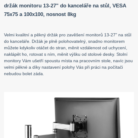
držák monitoru 13-27" do kanceláře na stůl, VESA
75x75 a 100x100, nosnost 8kg
Velmi kvalitní a pěkný držák pro zavěšení monitorů 13-27" na stůl
do kanceláře. Držák je plně polohovatelný, snadno monitorem
můžete kdykoliv otáčet do stran, měnit vzdálenost od uchycení,
naklápět ho, rotovat s ním, měnit výšku od stolové desky. Stolní
monitory Vám ušetří spoustu místa na pracovním stole, navíc jsou
velmi pěkné a díky nastavení polohy Vás při práci na počítači
nebudou bolet záda.