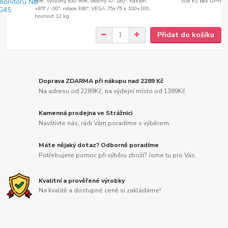
mm, výsuvný 630 mm, otočný +/- 180°, náklon
908 Kč
bez DPH
+85° / -30°, rotace 360°, VESA 75x75 a 100x100,
nosnost 12 kg
Přidat do košíku
Doprava ZDARMA při nákupu nad 2289 Kč
Na adresu od 2289Kč, na výdejní místo od 1389Kč
Kamenná prodejna ve Strážnici
Navštivte nás, rádi Vám poradíme s výběrem.
Máte nějaký dotaz? Odborně poradíme
Potřebujete pomoc při výběru zboží? Jsme tu pro Vás.
Kvalitní a prověřené výrobky
Na kvalitě a dostupné ceně si zakládáme!