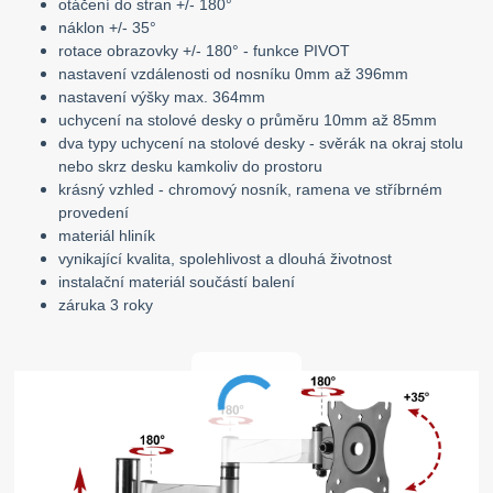
otáčení do stran +/- 180°
náklon +/- 35°
rotace obrazovky +/- 180° - funkce PIVOT
nastavení vzdálenosti od nosníku 0mm až 396mm
nastavení výšky max. 364mm
uchycení na stolové desky o průměru 10mm až 85mm
dva typy uchycení na stolové desky - svěrák na okraj stolu
nebo skrz desku kamkoliv do prostoru
krásný vzhled - chromový nosník, ramena ve stříbrném
provedení
materiál hliník
vynikající kvalita, spolehlivost a dlouhá životnost
instalační materiál součástí balení
záruka 3 roky