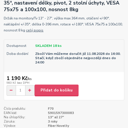
35°, nastavení délky, pivot, 2 stolní úchyty, VESA
75x75 a 100x100, nosnost 8kg
Držák na monitory/Tv 13" - 27", výška max 364 mm, otáčení +/-90°,
naklápění +/-35°, délka 0-396 mm, rotace +/-180°, VESA 75x75 a 100x100,
nosnost 8 kg
celý popis
Dostupnost
SKLADEM 18 ks
Doba dodání
Zboží Vám můžeme doručit již 11.08.2026 do 16:00.
Stačí, když zboží objednáte nejpozději dnes do
24:00
1 190 Kč
/
ks
983 Kč
bez DPH
Přidat do košíku
Číslo produktu:
F70
EAN kód:
5901597300083
Na úhlopříčky:
13" až 27"
Záruka:
3 roky
Výrobce:
Fiber Novelty