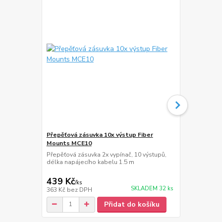
Přepěťová zásuvka 10x výstup Fiber
HDMi kabel 
Mounts MCE10
Kvalitní HDM
1.4, 3D maxi
Přepěťová zásuvka 2x vypínač, 10 výstupů,
30AWG, W/2 
délka napájecího kabelu 1.5 m
439 Kč
115 Kč
/
ks
/
ks
SKLADEM 32 ks
363 Kč
bez DPH
95 Kč
bez D
Přidat do košíku