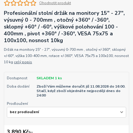
Ohodnotit produkt
Profesionální stolní držák na monitory 15" - 27",
výsuvný 0 - 700mm , otočný +360° / -360°,
sklopný +60° / -60°, výškové polohování 100 -
400mm , pivot +360° / -360°, VESA 75x75 a
100x100, nosnost 10kg
Držák na monitory 15" - 27", výsuvný 0-700 mm , otočný +/-360°, sklopný
+/-60°, výška 100-400 mm, rotace +/-360°, VESA 75x75 a 100x100, nosnost
10 kg
celý popis
Dostupnost
SKLADEM 1 ks
Doba dodání
Zboží Vám můžeme doručit již 11.08.2026 do 16:00.
Stačí, když zboží objednáte nejpozději dnes do
24:00
Prodloužení
3 890 Kč
/
ks