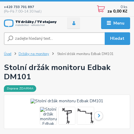
0
ks
+420 733 701 897
za
0,00 Kč
(Po–Pá 7:00–14:30 hod.)
Menu
Hledat
Úvod
Držáky na monitory
Stolní držák monitoru Edbak DM101
Stolní držák monitoru Edbak
DM101
Doprava ZDARMA