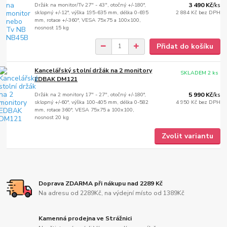
Držák na monitor/Tv 27" - 43", otočný +/-180°,
3 490 Kč
/
ks
sklopný +/-12°, výška 195-635 mm, délka 0-695
2 884 Kč
bez DPH
mm, rotace +/-360°, VESA 75x75 a 100x100,
nosnost 15 kg
Přidat do košíku
Kancelářský stolní držák na 2 monitory
SKLADEM 2 ks
EDBAK DM121
Držák na 2 monitory 17" - 27", otočný +/-180°,
5 990 Kč
/
ks
sklopný +/-60°, výška 100-405 mm, délka 0-582
4 950 Kč
bez DPH
mm, rotace 360°, VESA 75x75 a 100x100,
nosnost 20 kg
Zvolit variantu
Doprava ZDARMA při nákupu nad 2289 Kč
Na adresu od 2289Kč, na výdejní místo od 1389Kč
Kamenná prodejna ve Strážnici