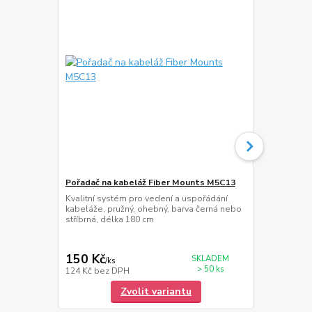
Pořadač na kabeláž Fiber Mounts M5C13
Polička na 
Kvalitní systém pro vedení a uspořádání
Polička na k
kabeláže, pružný, ohebný, barva černá nebo
mm, naklápění
stříbrná, délka 180 cm
zasouvání 3
mm, nosnost
150 Kč
1 389 Kč
SKLADEM
/
ks
> 50 ks
124 Kč
bez DPH
1 148 Kč
bez
Zvolit variantu