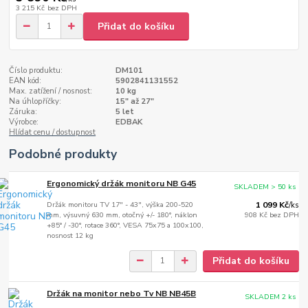
3 215 Kč
bez DPH
Přidat do košíku
Číslo produktu:
DM101
EAN kód:
5902841131552
Max. zatížení / nosnost:
10 kg
Na úhlopříčky:
15" až 27"
Záruka:
5 let
Výrobce:
EDBAK
Hlídat cenu / dostupnost
Podobné produkty
Ergonomický držák monitoru NB G45
SKLADEM > 50 ks
Držák monitoru TV 17" - 43", výška 200-520
1 099 Kč
/
ks
mm, výsuvný 630 mm, otočný +/- 180°, náklon
908 Kč
bez DPH
+85° / -30°, rotace 360°, VESA 75x75 a 100x100,
nosnost 12 kg
Přidat do košíku
Držák na monitor nebo Tv NB NB45B
SKLADEM 2 ks