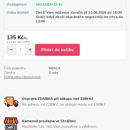
Dostupnost
SKLADEM 11 ks
Doba dodání
Zboží Vám můžeme doručit již 10.08.2026 do 16:00.
Stačí, když zboží objednáte nejpozději do zítra do
13:00
135 Kč
/
ks
112 Kč
bez DPH
Přidat do košíku
Číslo produktu:
M65C9
Záruka:
2 roky
Hlídat cenu / dostupnost
Doprava ZDARMA při nákupu nad 2289 Kč
Na adresu od 2289Kč, na výdejní místo od 1389Kč
Kamenná prodejna ve Strážnici
Navštivte nás, rádi Vám poradíme s výběrem.