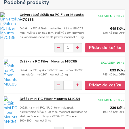
Podobné produkty
Univerzální držák na PC Fiber Mounts
SKLADEM > 50 ks
M7C13B
Držák na PC skříně, nastavitelná šířka 88-203
649 Kč
/
ks
mm i výška 359-592 mm, otočný 360°, uchycení
536 Kč
bez DPH
na vodorovné nebo svislé plochy, nosnost 10 kg
Přidat do košíku
Držák na PC Fiber Mounts M8C85
SKLADEM 16 ks
Držák na PC, výška 373-583 mm, šířka 88-203
899 Kč
/
ks
mm, otáčení +/-180°, nosnost 10 kg
743 Kč
bez DPH
Přidat do košíku
Držák mini PC Fiber Mounts M4C54
SKLADEM > 50 ks
Držák na mini PC, NUC, terminál apod,
239 Kč
/
ks
nastavitelná šířka 5-70 mm, možnost instalace na
198 Kč
bez DPH
stůl, zeď nebo držáky s VESA 75x75 nebo
100x100, nosnost 3 kg