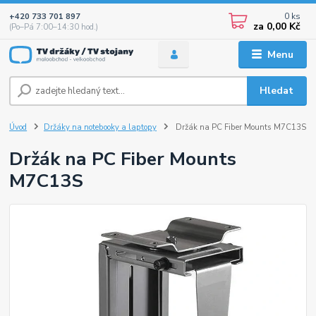
0
ks
+420 733 701 897
za
0,00 Kč
(Po–Pá 7:00–14:30 hod.)
Menu
Hledat
Úvod
Držáky na notebooky a laptopy
Držák na PC Fiber Mounts M7C13S
Držák na PC Fiber Mounts
M7C13S