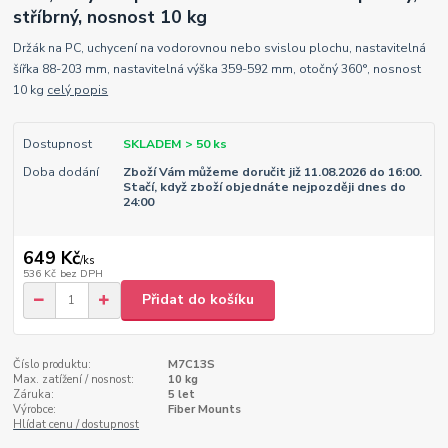
stříbrný, nosnost 10 kg
Držák na PC, uchycení na vodorovnou nebo svislou plochu, nastavitelná
šířka 88-203 mm, nastavitelná výška 359-592 mm, otočný 360°, nosnost
10 kg
celý popis
Dostupnost
SKLADEM > 50 ks
Doba dodání
Zboží Vám můžeme doručit již 11.08.2026 do 16:00.
Stačí, když zboží objednáte nejpozději dnes do
24:00
649 Kč
/
ks
536 Kč
bez DPH
Přidat do košíku
Číslo produktu:
M7C13S
Max. zatížení / nosnost:
10 kg
Záruka:
5 let
Výrobce:
Fiber Mounts
Hlídat cenu / dostupnost