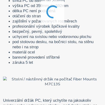
šířka PC od 88mm do 203mm
výška PC od 359mm do 592mm
délka PC není podstatná
otáčení do stran
zajištění v požadovaných rozměrech
profesionální výrobek špičkové kvality
bezpečný, pevný, spolehlivý
uchycení na svislou nebo vodorovnou plochu
pod stolovou desku, na bočnici stolu, na stěnu
nebo i na strop
materiál ocel
barevné provedení stříbrné
záruka 5 let
Univerzální držák PC, který uchytíte na jakoukoliv