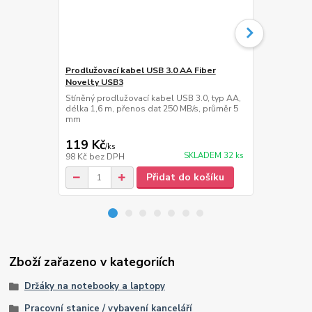
Prodlužovací kabel USB 3.0 AA Fiber
Kabel 2m HD
Novelty USB3
FM841
Stíněný prodlužovací kabel USB 3.0, typ AA,
Kabel HDMi -
délka 1,6 m, přenos dat 250 MB/s, průměr 5
200cm, rozli
mm
HDR, eARC, 
119 Kč
159 Kč
/
ks
/
ks
SKLADEM 32 ks
98 Kč
bez DPH
131 Kč
bez 
Přidat do košíku
Zboží zařazeno v kategoriích
Držáky na notebooky a laptopy
Pracovní stanice / vybavení kanceláří