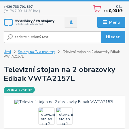
0
ks
+420 733 701 897
za
0,00 Kč
(Po–Pá 7:00–14:30 hod.)
Menu
Hledat
Úvod
Stojany na Tv a monitory
Televizní stojan na 2 obrazovky Edbak
VWTA2157L
Televizní stojan na 2 obrazovky
Edbak VWTA2157L
Doprava ZDARMA