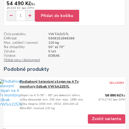
54 490 Kč
/
ks
45 033 Kč
bez DPH
Přidat do košíku
Číslo produktu:
VWTA2157L
EAN kód:
5908252966386
Max. zatížení / nosnost:
220 kg
Na úhlopříčky:
50" až 70"
Záruka:
5 let
Výrobce:
EDBAK
Hlídat cenu / dostupnost
Podobné produkty
Podlahový televizní stojan na 4 Tv
SKLADEM
monitory Edbak VWSA2257L
Stojan na 4 Tv 50" - 65" pro televizní stěnu,
56 890 Kč
/
ks
výška obrazovek min. 330 mm, max. 1650 mm,
47 017 Kč
bez DPH
výška stojanu 1900 mm, VESA 100x100 až
600x400, nosnost 210 kg
Zvolit variantu