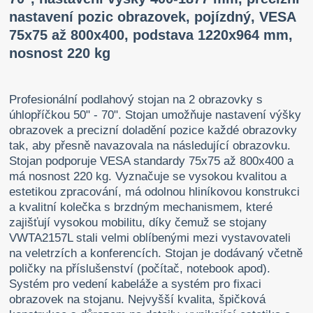
nastavení pozic obrazovek, pojízdný, VESA
75x75 až 800x400, podstava 1220x964 mm,
nosnost 220 kg
Profesionální podlahový stojan na 2 obrazovky s
úhlopříčkou 50" - 70". Stojan umožňuje nastavení výšky
obrazovek a precizní doladění pozice každé obrazovky
tak, aby přesně navazovala na následující obrazovku.
Stojan podporuje VESA standardy 75x75 až 800x400 a
má nosnost 220 kg. Vyznačuje se vysokou kvalitou a
estetikou zpracování, má odolnou hliníkovou konstrukci
a kvalitní kolečka s brzdným mechanismem, které
zajišťují vysokou mobilitu, díky čemuž se stojany
VWTA2157L stali velmi oblíbenými mezi vystavovateli
na veletrzích a konferencích. Stojan je dodávaný včetně
poličky na příslušenství (počítač, notebook apod).
Systém pro vedení kabeláže a systém pro fixaci
obrazovek na stojanu. Nejvyšší kvalita, špičková