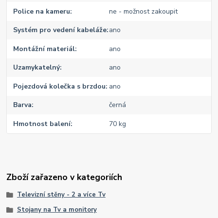
Police na kameru
ne - možnost zakoupit
Systém pro vedení kabeláže
ano
Montážní materiál
ano
Uzamykatelný
ano
Pojezdová kolečka s brzdou
ano
Barva
černá
Hmotnost balení
70 kg
Zboží zařazeno v kategoriích
Televizní stěny - 2 a více Tv
Stojany na Tv a monitory