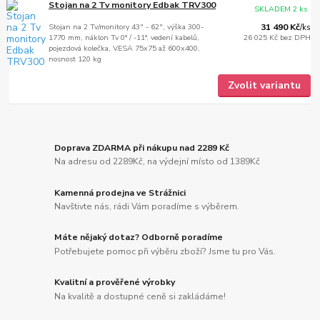
Stojan na 2 Tv monitory Edbak TRV300
SKLADEM 2 ks
Stojan na 2 Tv/monitory 43" - 62", výška 300-
31 490 Kč
/
ks
1770 mm, náklon Tv 0° / -11°, vedení kabelů,
26 025 Kč
bez DPH
pojezdová kolečka, VESA 75x75 až 600x400,
nosnost 120 kg
Zvolit variantu
Doprava ZDARMA při nákupu nad 2289 Kč
Na adresu od 2289Kč, na výdejní místo od 1389Kč
Kamenná prodejna ve Strážnici
Navštivte nás, rádi Vám poradíme s výběrem.
Máte nějaký dotaz? Odborně poradíme
Potřebujete pomoc při výběru zboží? Jsme tu pro Vás.
Kvalitní a prověřené výrobky
Na kvalitě a dostupné ceně si zakládáme!