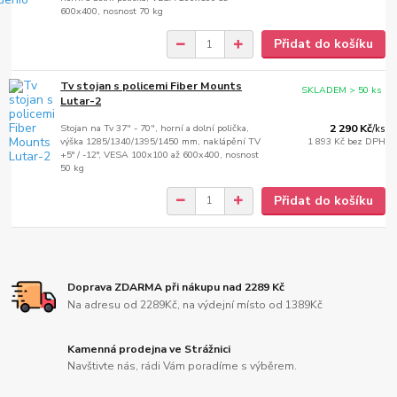
600x400, nosnost 70 kg
Přidat do košíku
Tv stojan s policemi Fiber Mounts
SKLADEM > 50 ks
Lutar-2
Stojan na Tv 37" - 70", horní a dolní polička,
2 290 Kč
/
ks
výška 1285/1340/1395/1450 mm, naklápění TV
1 893 Kč
bez DPH
+5° / -12°, VESA 100x100 až 600x400, nosnost
50 kg
Přidat do košíku
Doprava ZDARMA při nákupu nad 2289 Kč
Na adresu od 2289Kč, na výdejní místo od 1389Kč
Kamenná prodejna ve Strážnici
Navštivte nás, rádi Vám poradíme s výběrem.