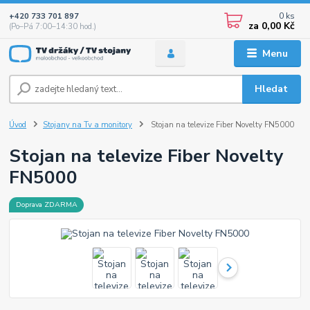
0
ks
+420 733 701 897
za
0,00 Kč
(Po–Pá 7:00–14:30 hod.)
Menu
Hledat
Úvod
Stojany na Tv a monitory
Stojan na televize Fiber Novelty FN5000
Stojan na televize Fiber Novelty
FN5000
Doprava ZDARMA