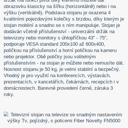
držák má funkci pivot díky kterému můžete dát
obrazovku klasicky na šířku (horizontálně) nebo i na
výšku (vertikálně). Podstava stojanu je osazena 4
kvalitními pojezdovými kolečky s brzdou, díky kterým je
stojan mobilní a snadno se s ním manipuluje. Stojan je
dodáván včetně příslušenství - univerzální držák na
televizory nebo monitory s úhlopříčkou 43" - 75",
podporuje VESA standard 200x100 až 600x400,
poličkou na příslušenství a horní poličkou na kameru
nebo projektor. Obě poličky jsou volitelným
příslušenstvím - na stojan je můžete nebo nemusíte dát.
Nosnost stojanu je 50 kg, je velmi stabilní a bezpečný.
Vhodný je pro využití na konferencích, výstavách,
prezentacích, v kancelářích, čekárnách, recepcích i v
domácnostech. Barevné provedení černé, záruka 3
roky.