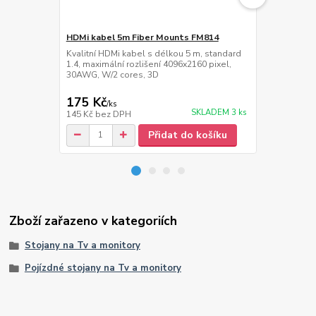
HDMi kabel 5m Fiber Mounts FM814
Přepěťová z
Mounts MC
Kvalitní HDMi kabel s délkou 5 m, standard
1.4, maximální rozlišení 4096x2160 pixel,
Přepěťová zá
30AWG, W/2 cores, 3D
délka napáje
175 Kč
439 Kč
/
ks
/
ks
SKLADEM 3 ks
145 Kč
bez DPH
363 Kč
bez 
Přidat do košíku
Zboží zařazeno v kategoriích
Stojany na Tv a monitory
Pojízdné stojany na Tv a monitory