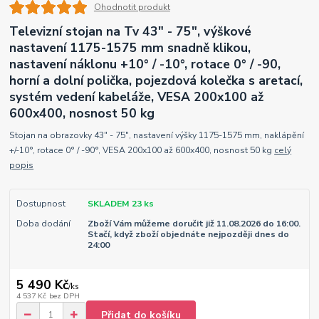
Ohodnotit produkt
Televizní stojan na Tv 43" - 75", výškové
nastavení 1175-1575 mm snadně klikou,
nastavení náklonu +10° / -10°, rotace 0° / -90,
horní a dolní polička, pojezdová kolečka s aretací,
systém vedení kabeláže, VESA 200x100 až
600x400, nosnost 50 kg
Stojan na obrazovky 43" - 75", nastavení výšky 1175-1575 mm, naklápění
+/-10°, rotace 0° / -90°, VESA 200x100 až 600x400, nosnost 50 kg
celý
popis
Dostupnost
SKLADEM 23 ks
Doba dodání
Zboží Vám můžeme doručit již 11.08.2026 do 16:00.
Stačí, když zboží objednáte nejpozději dnes do
24:00
5 490 Kč
/
ks
4 537 Kč
bez DPH
Přidat do košíku