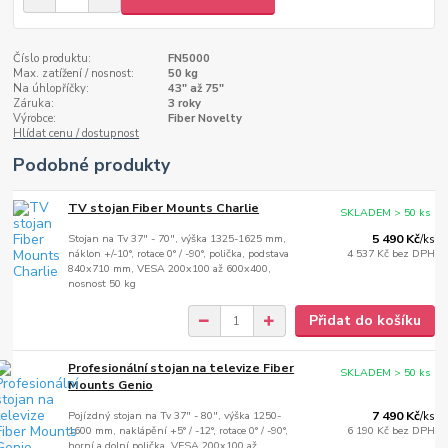
Číslo produktu:
FN5000
Max. zatížení / nosnost:
50 kg
Na úhlopříčky:
43" až 75"
Záruka:
3 roky
Výrobce:
Fiber Novelty
Hlídat cenu / dostupnost
Podobné produkty
TV stojan Fiber Mounts Charlie
SKLADEM > 50 ks
Stojan na Tv 37" - 70", výška 1325-1625 mm,
5 490 Kč
/
ks
náklon +/-10°, rotace 0° / -90°, polička, podstava
4 537 Kč
bez DPH
840x710 mm, VESA 200x100 až 600x400,
nosnost 50 kg
Přidat do košíku
Profesionální stojan na televize Fiber
SKLADEM > 50 ks
Mounts Genio
Pojízdný stojan na Tv 37" - 80", výška 1250-
7 490 Kč
/
ks
1600 mm, naklápění +5° / -12°, rotace 0° / -90°,
6 190 Kč
bez DPH
horní a dolní polička, VESA 200x100 až