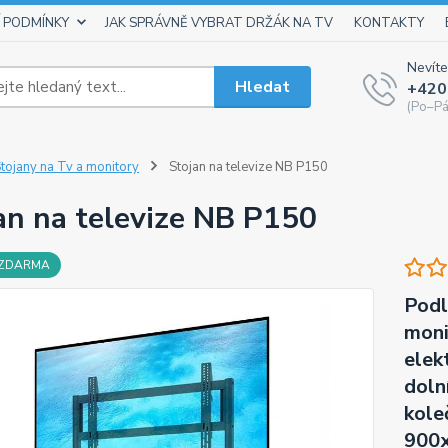
 PODMÍNKY
JAK SPRÁVNĚ VYBRAT DRŽÁK NA TV
KONTAKTY
Nevíte
Hledat
+420
(Po–Pá
tojany na Tv a monitory
Stojan na televize NB P150
an na televize NB P150
 ZDARMA
Podl
moni
elek
doln
kole
900x