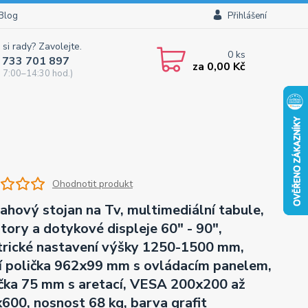
Blog
Přihlášení
 si rady? Zavolejte.
0
ks
 733 701 897
za
0,00 Kč
 7:00–14:30 hod.)
Ohodnotit produkt
ahový stojan na Tv, multimediální tabule,
tory a dotykové displeje 60" - 90",
trické nastavení výšky 1250-1500 mm,
í polička 962x99 mm s ovládacím panelem,
čka 75 mm s aretací, VESA 200x200 až
600, nosnost 68 kg, barva grafit