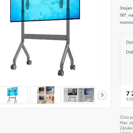
Stojan
90", n
nosnos
Dos
Dob
7 
6 0
Číslo p
Max. za
Záruka: