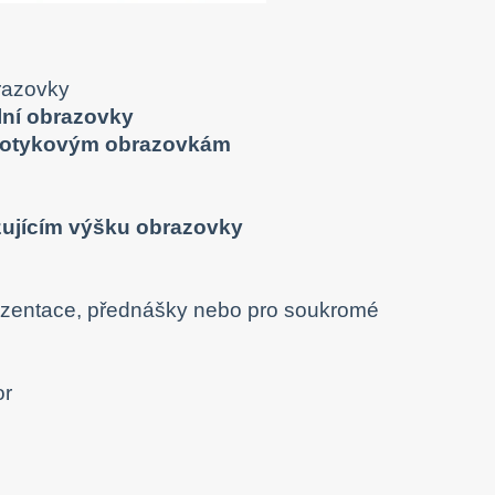
brazovky
ální obrazovky
k dotykovým obrazovkám
zujícím výšku obrazovky
 prezentace, přednášky nebo pro soukromé
or