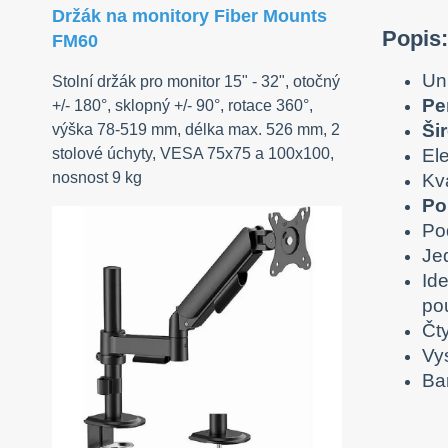
Držák na monitory Fiber Mounts
Popis
FM60
Uni
Stolní držák pro monitor 15" - 32", otočný
Pe
+/- 180°, sklopný +/- 90°, rotace 360°,
Ši
výška 78-519 mm, délka max. 526 mm, 2
El
stolové úchyty, VESA 75x75 a 100x100,
nosnost 9 kg
Kva
Po
Po
Je
Id
pou
Čty
Vys
Ba