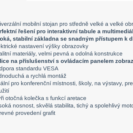
:
verzální mobilní stojan pro středně velké a velké o
rfektní řešení pro interaktivní tabule a multimedi
roká, stabilní základna se snadným přístupem 
ektrické nastavení výšky obrazovky
litní materiály, velmi pevná a odolná konstrukce
lice na příslušenství s ovládacím panelem zobra
dpora standardu VESA
dnoduchá a rychlá montáž
eální pro konferenční místnosti, školy, na výstavy,
žití
ři otočná kolečka s funkcí aretace
oká nosnost, skvělá stabilita, tichý a spolehlivý mot
revné provedení grafit