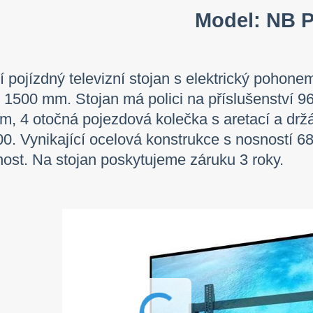
Model: NB 
ní pojízdný televizní stojan s elektrický poho
1500 mm. Stojan má polici na příslušenství 
m, 4 otočná pojezdová kolečka s aretací a d
0. Vynikající ocelová konstrukce s nosností 68,
nost. Na stojan poskytujeme záruku 3 roky.