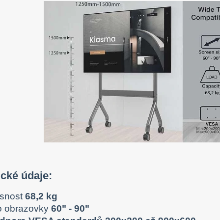
cké údaje:
snost
68,2 kg
o obrazovky
60" - 90"