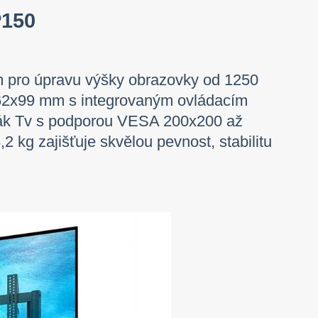
P150
nem pro úpravu výšky obrazovky od 1250
962x99 mm s integrovaným ovládacím
ržák Tv s podporou VESA 200x200 až
2 kg zajišťuje skvělou pevnost, stabilitu