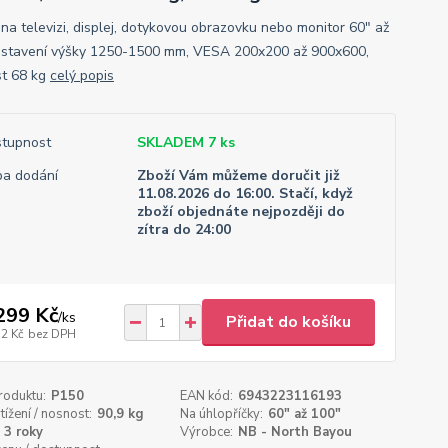
 na televizi, displej, dotykovou obrazovku nebo monitor 60" až
astavení výšky 1250-1500 mm, VESA 200x200 až 900x600,
t 68 kg
celý popis
tupnost
SKLADEM 7 ks
a dodání
Zboží Vám můžeme doručit již
11.08.2026 do 16:00. Stačí, když
zboží objednáte nejpozději do
zítra do 24:00
299 Kč
/
ks
Přidat do košíku
32 Kč
bez DPH
roduktu:
P150
EAN kód:
6943223116193
tížení / nosnost:
90,9 kg
Na úhlopříčky:
60" až 100"
3 roky
Výrobce:
NB - North Bayou