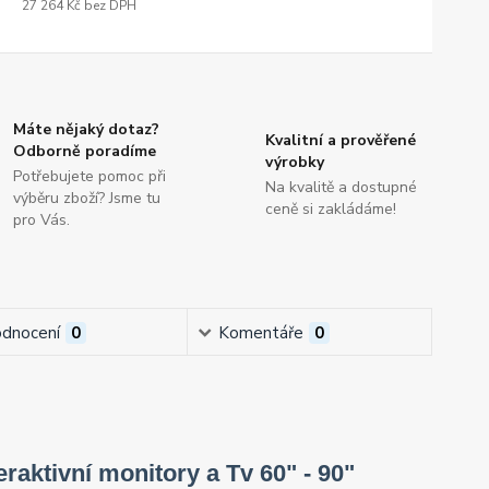
27 264 Kč
bez DPH
Máte nějaký dotaz?
Kvalitní a prověřené
Odborně poradíme
výrobky
Potřebujete pomoc při
Na kvalitě a dostupné
výběru zboží? Jsme tu
ceně si zakládáme!
pro Vás.
dnocení
0
Komentáře
0
eraktivní monitory a Tv 60" - 90"