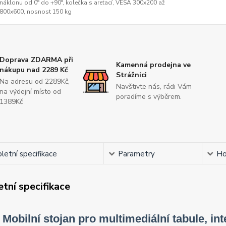
náklonu od 0° do +90°, kolečka s aretací, VESA 300x200 až
800x600, nosnost 150 kg
Doprava ZDARMA při
Kamenná prodejna ve
nákupu nad 2289 Kč
Strážnici
Na adresu od 2289Kč,
Navštivte nás, rádi Vám
na výdejní místo od
poradíme s výběrem.
1389Kč
etní specifikace
Parametry
Ho
tní specifikace
Mobilní stojan pro multimediální tabule, int