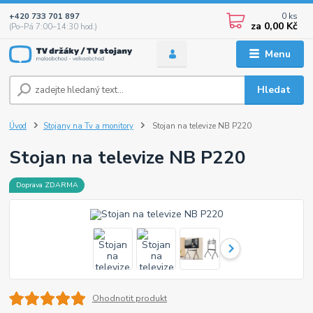
0
ks
+420 733 701 897
za
0,00 Kč
(Po–Pá 7:00–14:30 hod.)
Menu
Hledat
Úvod
Stojany na Tv a monitory
Stojan na televize NB P220
Stojan na televize NB P220
Doprava ZDARMA
Ohodnotit produkt