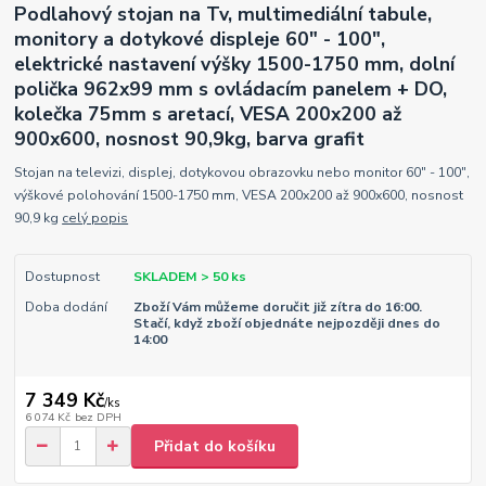
Podlahový stojan na Tv, multimediální tabule,
monitory a dotykové displeje 60" - 100",
elektrické nastavení výšky 1500-1750 mm, dolní
polička 962x99 mm s ovládacím panelem + DO,
kolečka 75mm s aretací, VESA 200x200 až
900x600, nosnost 90,9kg, barva grafit
Stojan na televizi, displej, dotykovou obrazovku nebo monitor 60" - 100",
výškové polohování 1500-1750 mm, VESA 200x200 až 900x600, nosnost
90,9 kg
celý popis
Dostupnost
SKLADEM > 50 ks
Doba dodání
Zboží Vám můžeme doručit již zítra do 16:00.
Stačí, když zboží objednáte nejpozději dnes do
14:00
7 349 Kč
/
ks
6 074 Kč
bez DPH
Přidat do košíku