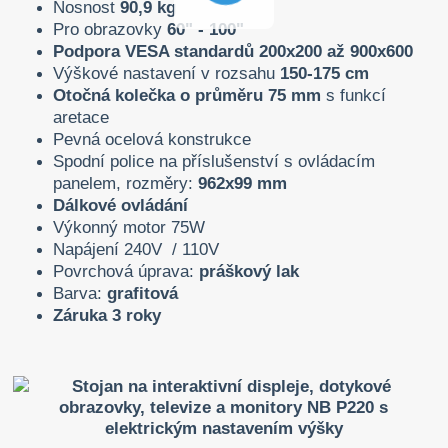
Nosnost
90,9 kg
Pro obrazovky
60" - 100"
Podpora VESA standardů 200x200 až 900x600
Výškové nastavení v rozsahu
150-175 cm
Otočná kolečka o průměru 75 mm
s funkcí
aretace
Pevná ocelová konstrukce
Spodní police na příslušenství s ovládacím
panelem, rozměry:
962x99 mm
Dálkové ovládání
Výkonný motor 75W
Napájení 240V / 110V
Povrchová úprava:
práškový lak
Barva:
grafitová
Záruka 3 roky