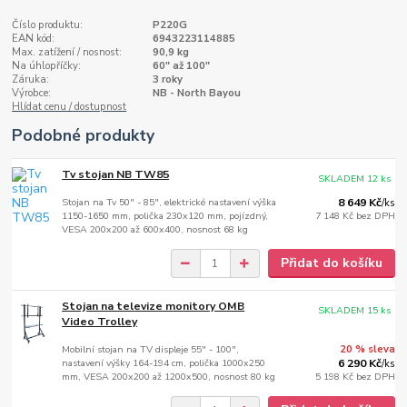
Číslo produktu:
P220G
EAN kód:
6943223114885
Max. zatížení / nosnost:
90,9 kg
Na úhlopříčky:
60" až 100"
Záruka:
3 roky
Výrobce:
NB - North Bayou
Hlídat cenu / dostupnost
Podobné produkty
Tv stojan NB TW85
SKLADEM 12 ks
Stojan na Tv 50" - 85", elektrické nastavení výška
8 649 Kč
/
ks
1150-1650 mm, polička 230x120 mm, pojízdný,
7 148 Kč
bez DPH
VESA 200x200 až 600x400, nosnost 68 kg
Přidat do košíku
Stojan na televize monitory OMB
SKLADEM 15 ks
Video Trolley
Mobilní stojan na TV displeje 55" - 100",
20 % sleva
nastavení výšky 164-194 cm, polička 1000x250
6 290 Kč
/
ks
mm, VESA 200x200 až 1200x500, nosnost 80 kg
5 198 Kč
bez DPH