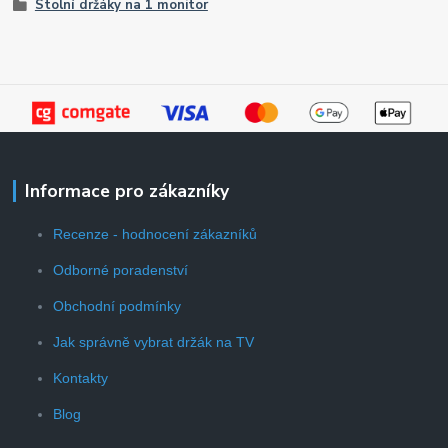
Stolní držáky na 1 monitor
Informace pro zákazníky
Recenze - hodnocení zákazníků
Odborné poradenství
Obchodní podmínky
Jak správně vybrat držák na TV
Kontakty
Blog