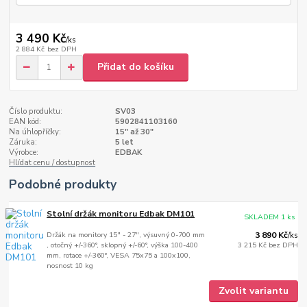
3 490 Kč
/
ks
2 884 Kč
bez DPH
Přidat do košíku
Číslo produktu:
SV03
EAN kód:
5902841103160
Na úhlopříčky:
15" až 30"
Záruka:
5 let
Výrobce:
EDBAK
Hlídat cenu / dostupnost
Podobné produkty
Stolní držák monitoru Edbak DM101
SKLADEM 1 ks
Držák na monitory 15" - 27", výsuvný 0-700 mm
3 890 Kč
/
ks
, otočný +/-360°, sklopný +/-60°, výška 100-400
3 215 Kč
bez DPH
mm, rotace +/-360°, VESA 75x75 a 100x100,
nosnost 10 kg
Zvolit variantu