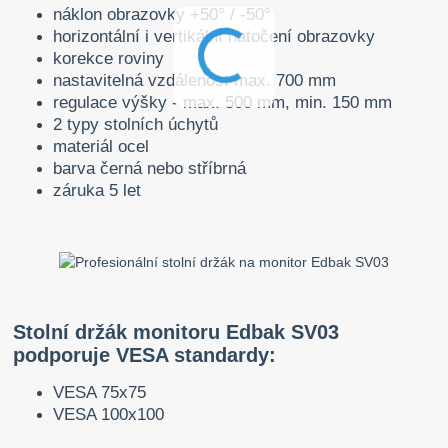
náklon obrazovky +50° / -50°
horizontální i vertikální natočení obrazovky
korekce roviny
nastavitelná vzdálenost max. 700 mm
regulace výšky - max. 500 mm, min. 150 mm
2 typy stolních úchytů
materiál ocel
barva černá nebo stříbrná
záruka 5 let
Stolní držák monitoru Edbak SV03
podporuje VESA standardy:
VESA 75x75
VESA 100x100