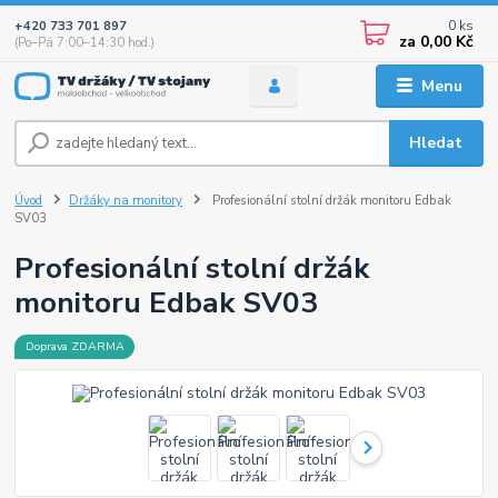
0
ks
+420 733 701 897
za
0,00 Kč
(Po–Pá 7:00–14:30 hod.)
Menu
Hledat
Úvod
Držáky na monitory
Profesionální stolní držák monitoru Edbak
SV03
Profesionální stolní držák
monitoru Edbak SV03
Doprava ZDARMA