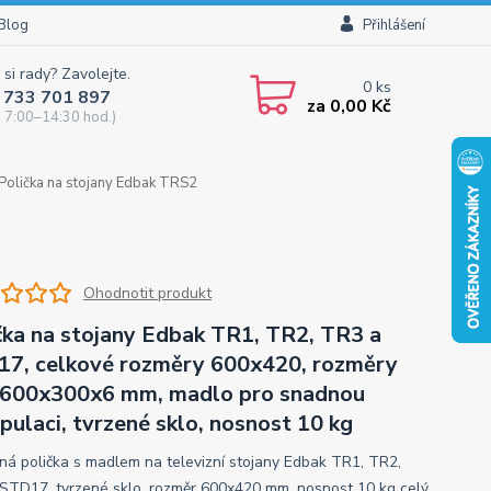
Blog
Přihlášení
 si rady? Zavolejte.
0
ks
 733 701 897
za
0,00 Kč
 7:00–14:30 hod.)
Polička na stojany Edbak TRS2
Ohodnotit produkt
čka na stojany Edbak TR1, TR2, TR3 a
7, celkové rozměry 600x420, rozměry
 600x300x6 mm, madlo pro snadnou
pulaci, tvrzené sklo, nosnost 10 kg
ná polička s madlem na televizní stojany Edbak TR1, TR2,
STD17, tvrzené sklo, rozměr 600x420 mm, nosnost 10 kg
celý