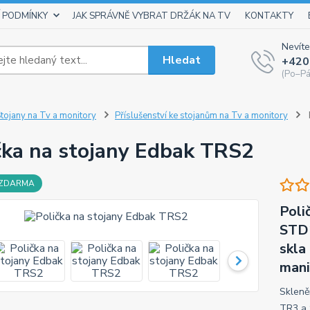
 PODMÍNKY
JAK SPRÁVNĚ VYBRAT DRŽÁK NA TV
KONTAKTY
Nevíte
Hledat
+420
(Po–Pá
tojany na Tv a monitory
Příslušenství ke stojanům na Tv a monitory
čka na stojany Edbak TRS2
 ZDARMA
Poli
STD1
skla
mani
Skleně
TR3 a 