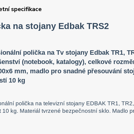
tní specifikace
čka na stojany Edbak TRS2
ionální polička na Tv stojany Edbak TR1, T
šenství (notebook, katalogy), celkové rozm
0x6 mm, madlo pro snadné přesouvání stoja
tí 10 kg
onální polička na televizní stojany EDBAK TR1, T
 10 kg. Materiál tvrzené bezpečnostní sklo. Madlo p