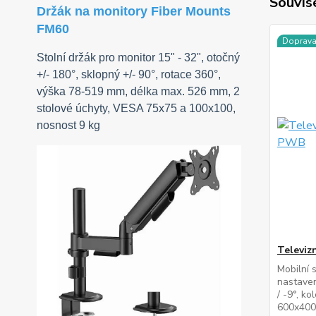
Souvise
Držák na monitory Fiber Mounts
FM60
Doprav
Stolní držák pro monitor 15" - 32", otočný
+/- 180°, sklopný +/- 90°, rotace 360°,
výška 78-519 mm, délka max. 526 mm, 2
stolové úchyty, VESA 75x75 a 100x100,
nosnost 9 kg
Televiz
Mobilní 
nastaven
/ -9°, k
600x400