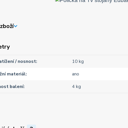
zboží
etry
atížení / nosnost
10 kg
ní materiál
ano
ost balení
4 kg