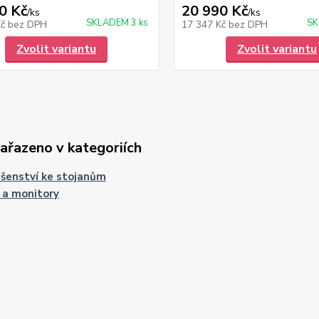
0 Kč
20 990 Kč
/
ks
/
ks
SKLADEM 3 ks
SK
Kč
bez DPH
17 347 Kč
bez DPH
Zvolit variantu
Zvolit variantu
zařazeno v kategoriích
ušenství ke stojanům
 a monitory