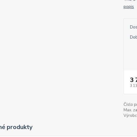
popis
Dos
Dob
3 
3 1
Číslo p
Max. za
Výrobc
é produkty