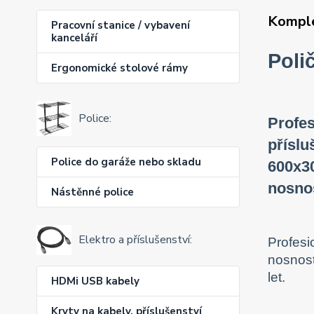
Komple
Pracovní stanice / vybavení
kanceláří
Poli
Ergonomické stolové rámy
Police:
Profes
příslu
Police do garáže nebo skladu
600x30
nosnos
Nástěnné police
Elektro a příslušenství:
Profesi
nosnost
let.
HDMi USB kabely
Kryty na kabely, příslušenství