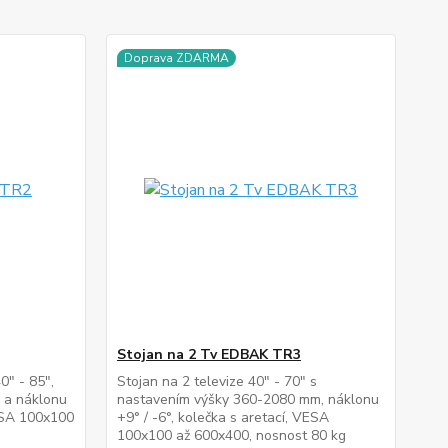
Doprava ZDARMA
Stojan na 2 Tv EDBAK TR3
0" - 85",
Stojan na 2 televize 40" - 70" s
 a náklonu
nastavením výšky 360-2080 mm, náklonu
VESA 100x100
+9° / -6°, kolečka s aretací, VESA
100x100 až 600x400, nosnost 80 kg