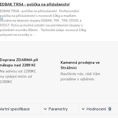
EDBAK TRS4 - polička na příslušenství
EDBAK TRS4 - polička na příslušenství Profesionální
polička na příslušenství s nosností 10kg a madlem.
Vhodná na televizní stojany EDBAK, TR5 , TR6, STD01 a
STD17. Polici je možné uchytit i na jiné televizní stojany s
průměrem nosníku 60mm. Technické údaje: nosnost 10kg
uchycení na nosníky o ...
Doprava ZDARMA při
Kamenná prodejna ve
nákupu nad 2289 Kč
Strážnici
Na adresu od 2289Kč,
Navštivte nás, rádi Vám
na výdejní místo od
poradíme s výběrem.
1389Kč
etní specifikace
Parametry
Hodnocení
0