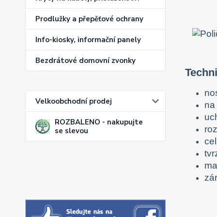
Prodlužky a přepěťové ochrany
Info-kiosky, informační panely
Bezdrátové domovní zvonky
Techni
no
Velkoobchodní prodej
na
uc
ROZBALENO - nakupujte
ro
se slevou
ce
tv
ma
zár