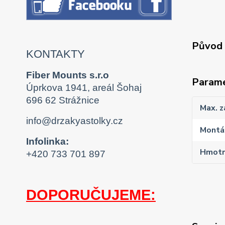
Původ 
KONTAKTY
Fiber Mounts s.r.o
Param
Úprkova 1941, areál Šohaj
696 62 Strážnice
Max. z
info@drzakyastolky.cz
Montáž
Infolinka:
Hmotn
+420 733 701 897
DOPORUČUJEME: