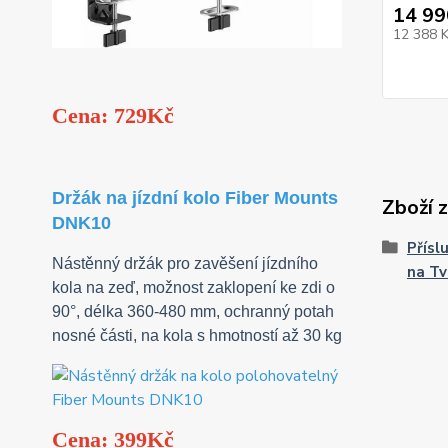
14 99
12 388 
Cena: 729Kč
Držák na jízdní kolo Fiber Mounts
Zboží 
DNK10
Přísl
Nástěnný držák pro zavěšení jízdního
na Tv
kola na zeď, možnost zaklopení ke zdi o
90°, délka 360-480 mm, ochranný potah
nosné části, na kola s hmotností až 30 kg
Cena: 399Kč