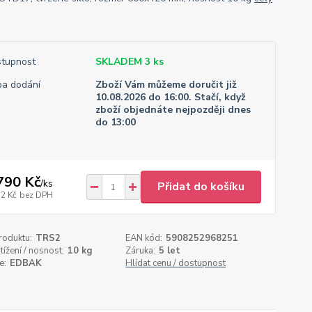
tupnost
SKLADEM 3 ks
a dodání
Zboží Vám můžeme doručit již
10.08.2026 do 16:00. Stačí, když
zboží objednáte nejpozději dnes
do 13:00
790 Kč
/
ks
Přidat do košíku
32 Kč
bez DPH
roduktu:
TRS2
EAN kód:
5908252968251
tížení / nosnost:
10 kg
Záruka:
5 let
e:
EDBAK
Hlídat cenu / dostupnost