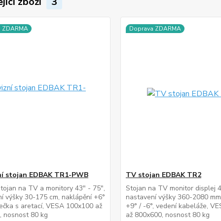
jící zboží
3
a ZDARMA
Doprava ZDARMA
ní stojan EDBAK TR1-PWB
TV stojan EDBAK TR2
stojan na TV a monitory 43" - 75",
Stojan na TV monitor displej 4
í výšky 30-175 cm, naklápění +6°
nastavení výšky 360-2080 mm
olečka s aretací, VESA 100x100 až
+9° / -6°, vedení kabeláže, 
, nosnost 80 kg
až 800x600, nosnost 80 kg