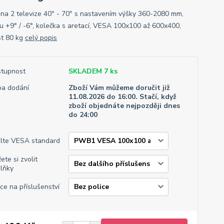
 na 2 televize 40" - 70" s nastavením výšky 360-2080 mm,
u +9° / -6°, kolečka s aretací, VESA 100x100 až 600x400,
t 80 kg
celý popis
tupnost
SKLADEM 7 ks
a dodání
Zboží Vám můžeme doručit již
11.08.2026 do 16:00. Stačí, když
zboží objednáte nejpozději dnes
do 24:00
lte VESA standard
ete si zvolit
lňky
ice na příslušenství