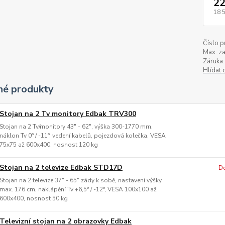
22
18 
Číslo p
Max. za
Záruka:
Hlídat 
é produkty
Stojan na 2 Tv monitory Edbak TRV300
Stojan na 2 Tv/monitory 43" - 62", výška 300-1770 mm,
náklon Tv 0° / -11°, vedení kabelů, pojezdová kolečka, VESA
75x75 až 600x400, nosnost 120 kg
Stojan na 2 televize Edbak STD17D
Do
Stojan na 2 televize 37" - 65" zády k sobě, nastavení výšky
max. 176 cm, naklápění Tv +6,5° / -12°, VESA 100x100 až
600x400, nosnost 50 kg
Televizní stojan na 2 obrazovky Edbak