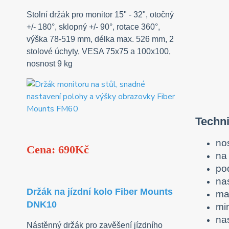
Stolní držák pro monitor 15" - 32", otočný
+/- 180°, sklopný +/- 90°, rotace 360°,
výška 78-519 mm, délka max. 526 mm, 2
stolové úchyty, VESA 75x75 a 100x100,
nosnost 9 kg
Techni
no
Cena: 690Kč
na 
po
na
Držák na jízdní kolo Fiber Mounts
ma
DNK10
mi
nas
Nástěnný držák pro zavěšení jízdního