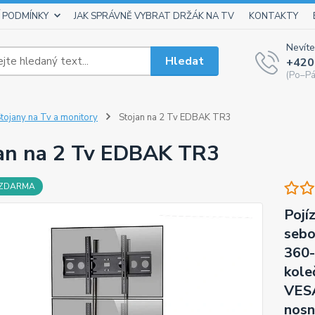
 PODMÍNKY
JAK SPRÁVNĚ VYBRAT DRŽÁK NA TV
KONTAKTY
Nevíte
Hledat
+420
(Po–Pá
tojany na Tv a monitory
Stojan na 2 Tv EDBAK TR3
an na 2 Tv EDBAK TR3
 ZDARMA
Pojí
sebo
360-
kole
VESA
nosn