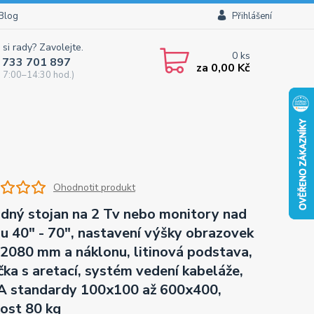
Blog
Přihlášení
 si rady? Zavolejte.
0
ks
 733 701 897
za
0,00 Kč
 7:00–14:30 hod.)
Ohodnotit produkt
zdný stojan na 2 Tv nebo monitory nad
u 40" - 70", nastavení výšky obrazovek
2080 mm a náklonu, litinová podstava,
čka s aretací, systém vedení kabeláže,
 standardy 100x100 až 600x400,
ost 80 kg