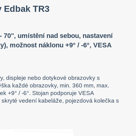
ry Edbak TR3
- 70", umístění nad sebou, nastavení
), možnost náklonu +9° / -6°, VESA
ory, displeje nebo dotykové obrazovky s
výška každé obrazovky, min. 360 mm, max.
ek +9° / -6°. Stojan podporuje VESA
skryté vedení kabeláže, pojezdová kolečka s