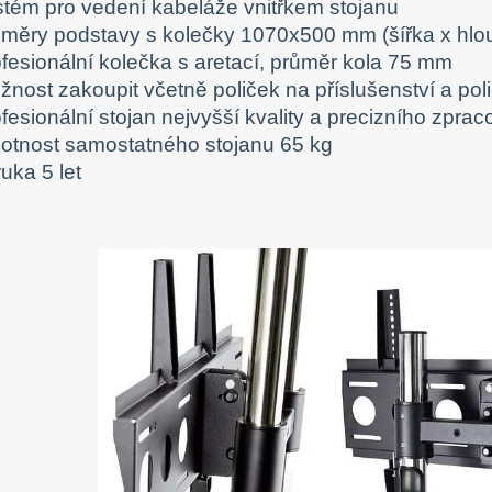
stém pro vedení kabeláže vnitřkem stojanu
změry podstavy s kolečky 1070x500 mm (šířka x hloubk
ofesionální kolečka s aretací, průměr kola 75 mm
žnost zakoupit včetně poliček na příslušenství a po
fesionální stojan nejvyšší kvality a precizního zprac
otnost samostatného stojanu 65 kg
uka 5 let