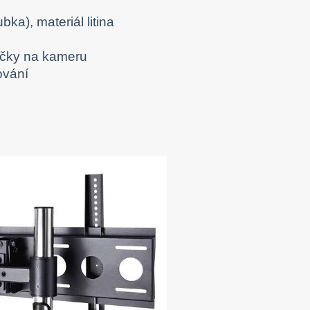
a), materiál litina
ličky na kameru
ování