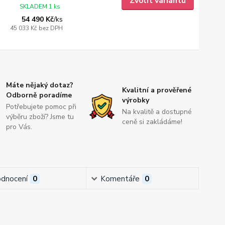
Zvolit variantu
SKLADEM 1 ks
54 490 Kč
/
ks
45 033 Kč
bez DPH
Máte nějaký dotaz?
Kvalitní a prověřené
Odborně poradíme
výrobky
Potřebujete pomoc při
Na kvalitě a dostupné
výběru zboží? Jsme tu
ceně si zakládáme!
pro Vás.
dnocení
0
Komentáře
0