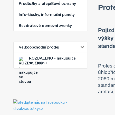
Prodlužky a přepěťové ochrany
Prof
Info-kiosky, informační panely
Bezdrátové domovní zvonky
Pojízd
výšky 
standa
Velkoobchodní prodej
ROZBALENO - nakupujte
se slevou
Profesi
úhlopří
2080 mm
standar
aretací,