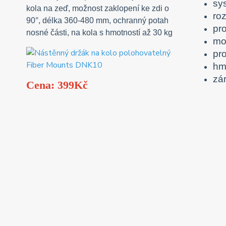
sy
kola na zeď, možnost zaklopení ke zdi o
ro
90°, délka 360-480 mm, ochranný potah
pr
nosné části, na kola s hmotností až 30 kg
mo
pro
hm
zár
Cena: 399Kč