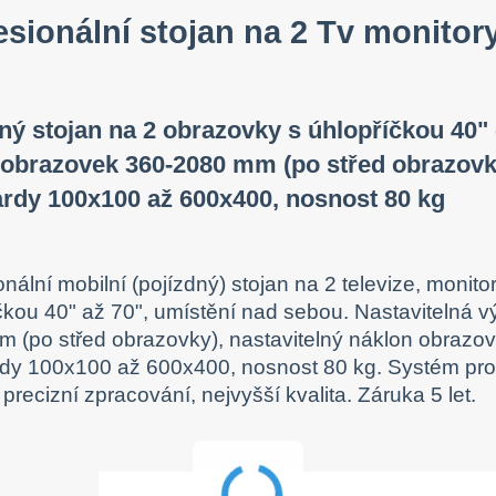
esionální stojan na 2 Tv monito
ný stojan na 2 obrazovky s úhlopříčkou 40" 
obrazovek 360-2080 mm (po střed obrazovky
rdy 100x100 až 600x400, nosnost 80 kg
onální mobilní (pojízdný) stojan na 2 televize, monit
čkou 40" až 70", umístění nad sebou. Nastavitelná 
 (po střed obrazovky), nastavitelný náklon obrazov
dy 100x100 až 600x400, nosnost 80 kg. Systém pro 
 precizní zpracování, nejvyšší kvalita. Záruka 5 let.