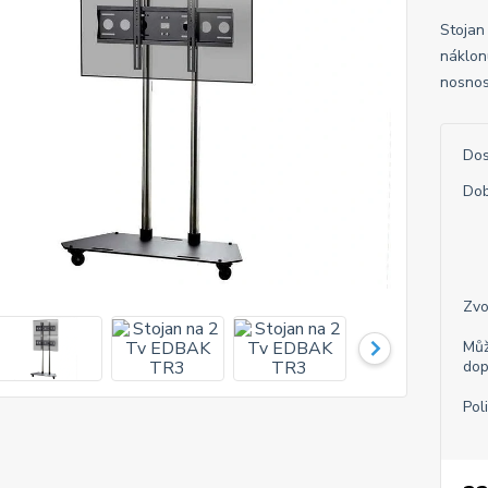
Stojan
náklon
nosnos
Dos
Dob
Zvo
Můž
dop
Pol