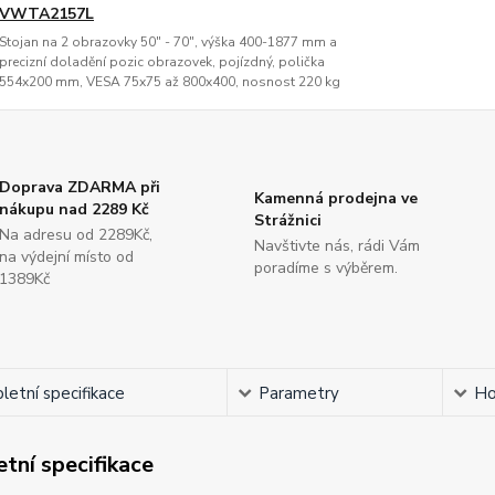
VWTA2157L
Stojan na 2 obrazovky 50" - 70", výška 400-1877 mm a
precizní doladění pozic obrazovek, pojízdný, polička
554x200 mm, VESA 75x75 až 800x400, nosnost 220 kg
Doprava ZDARMA při
Kamenná prodejna ve
nákupu nad 2289 Kč
Strážnici
Na adresu od 2289Kč,
Navštivte nás, rádi Vám
na výdejní místo od
poradíme s výběrem.
1389Kč
etní specifikace
Parametry
Ho
tní specifikace