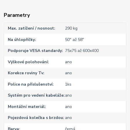
Parametry
Max. zatížení / nosnost
290 kg
Na úhlopříčky
50" až 58"
Podporuje VESA standardy
75x75 až 600x400
Výškové polohování
ano
Korekce roviny Tv
ano
Police na příslušenství
1ks
Systém pro vedení kabeláže
ano
Montážní materiál
ano
Pojezdová kolečka s brzdou
ano
Barva
černá