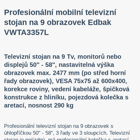
Profesionální mobilní televizní
stojan na 9 obrazovek Edbak
VWTA3357L
Televizní stojan na 9 Tv, monitorů nebo
displejů 50" - 58", nastavitelná výška
obrazovek max. 2477 mm (po střed horní
řady obrazovek), VESA 75x75 až 600x400,
korekce roviny, vedení kabeláže, špičková
konstrukce z hliníku, pojezdová kolečka s
aretací, nosnost 290 kg
Profesionální televizní stojan na 9 obrazovek s
úhlopříčkou 50" - 58", 3 řady ve 3 sloupcích. Televizní
stojan je pojízdný, má profesionální kolečka s aretací