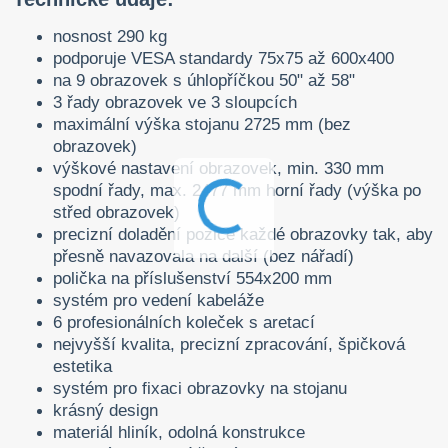
nosnost 290 kg
podporuje VESA standardy 75x75 až 600x400
na 9 obrazovek s úhlopříčkou 50" až 58"
3 řady obrazovek ve 3 sloupcích
maximální výška stojanu 2725 mm (bez
obrazovek)
výškové nastavení obrazovek, min. 330 mm
spodní řady, max. 2477 mm horní řady (výška po
střed obrazovek)
precizní doladění pozice každé obrazovky tak, aby
přesně navazovala na další (bez nářadí)
polička na příslušenství 554x200 mm
systém pro vedení kabeláže
6 profesionálních koleček s aretací
nejvyšší kvalita, precizní zpracování, špičková
estetika
systém pro fixaci obrazovky na stojanu
krásný design
materiál hliník, odolná konstrukce