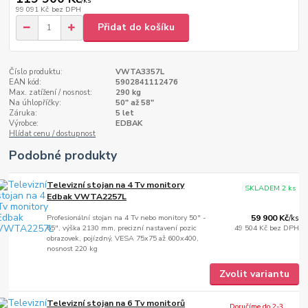
/
ks
99 091 Kč
bez DPH
Přidat do košíku
Číslo produktu:
VWTA3357L
EAN kód:
5902841112476
Max. zatížení / nosnost:
290 kg
Na úhlopříčky:
50" až 58"
Záruka:
5 let
Výrobce:
EDBAK
Hlídat cenu / dostupnost
Podobné produkty
Televizní stojan na 4 Tv monitory
SKLADEM 2 ks
Edbak VWTA2257L
Profesionální stojan na 4 Tv nebo monitory 50" -
59 900 Kč
/
ks
65", výška 2130 mm, precizní nastavení pozic
49 504 Kč
bez DPH
obrazovek, pojízdný, VESA 75x75 až 600x400,
nosnost 220 kg
Zvolit variantu
Televizní stojan na 6 Tv monitorů
Doručíme do 2-3.