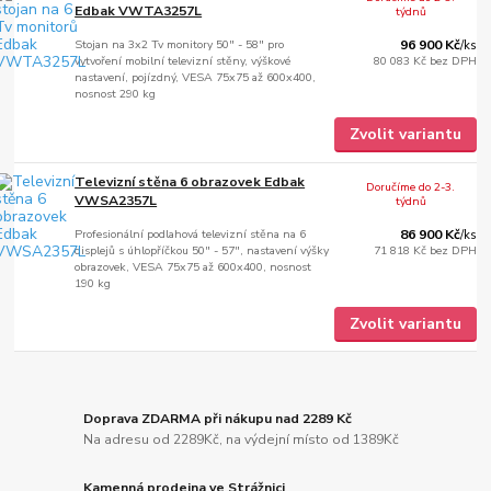
Edbak VWTA3257L
týdnů
Stojan na 3x2 Tv monitory 50" - 58" pro
96 900 Kč
/
ks
vytvoření mobilní televizní stěny, výškové
80 083 Kč
bez DPH
nastavení, pojízdný, VESA 75x75 až 600x400,
nosnost 290 kg
Zvolit variantu
Televizní stěna 6 obrazovek Edbak
Doručíme do 2-3.
VWSA2357L
týdnů
Profesionální podlahová televizní stěna na 6
86 900 Kč
/
ks
displejů s úhlopříčkou 50" - 57", nastavení výšky
71 818 Kč
bez DPH
obrazovek, VESA 75x75 až 600x400, nosnost
190 kg
Zvolit variantu
Doprava ZDARMA při nákupu nad 2289 Kč
Na adresu od 2289Kč, na výdejní místo od 1389Kč
Kamenná prodejna ve Strážnici