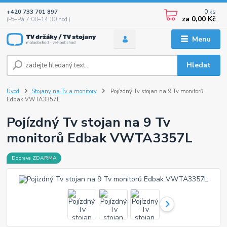
0
ks
+420 733 701 897
za
0,00 Kč
(Po–Pá 7:00–14:30 hod.)
Menu
Hledat
Úvod
Stojany na Tv a monitory
Pojízdný Tv stojan na 9 Tv monitorů
Edbak VWTA3357L
Pojízdný Tv stojan na 9 Tv
monitorů Edbak VWTA3357L
Doprava ZDARMA