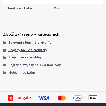
Hmotnost balení
95 kg
Zboží zařazeno v kategoriích
Televizní stěny - 2 a více Tv
Stojany na Tv a monitory
Stojanové videostěny
Pojízdné stojany na Tv a monitory
Mobilní - pojízdné