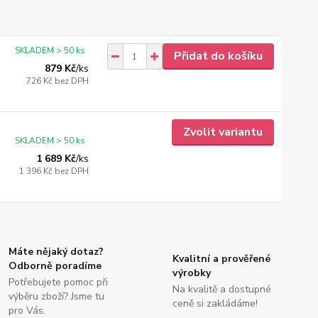
SKLADEM > 50 ks
Přidat do košíku
879 Kč
/
ks
726 Kč
bez DPH
Zvolit variantu
SKLADEM > 50 ks
1 689 Kč
/
ks
1 396 Kč
bez DPH
Máte nějaký dotaz?
Kvalitní a prověřené
Odborně poradíme
výrobky
Potřebujete pomoc při
Na kvalitě a dostupné
výběru zboží? Jsme tu
ceně si zakládáme!
pro Vás.