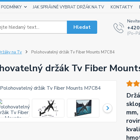
 PODMÍNKY
JAK SPRÁVNĚ VYBRAT DRŽÁK NA TV
KONTAKTY
Nevíte
Hledat
+420
(Po–Pá
ržáky na Tv
Polohovatelný držák Tv Fiber Mounts M7C84
hovatelný držák Tv Fiber Moun
Držá
sklo
mm, 
rovin
kval
hmot