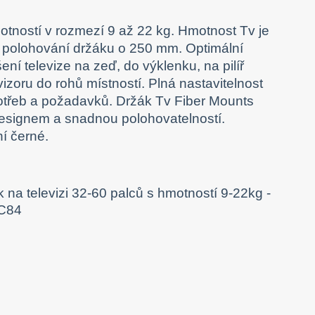
motností v rozmezí 9 až 22 kg. Hmotnost Tv je
 polohování držáku o 250 mm. Optimální
ení televize na zeď, do výklenku, na pilíř
vizoru do rohů místností. Plná nastavitelnost
otřeb a požadavků. Držák Tv Fiber Mounts
designem a snadnou polohovatelností.
í černé.