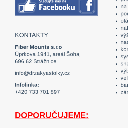
na 
po
otá
nák
KONTAKTY
vý
na
Fiber Mounts s.r.o
ko
Úprkova 1941, areál Šohaj
sy
696 62 Strážnice
sn
výb
info@drzakyastolky.cz
ve
Infolinka:
ba
+420 733 701 897
zá
DOPORUČUJEME: