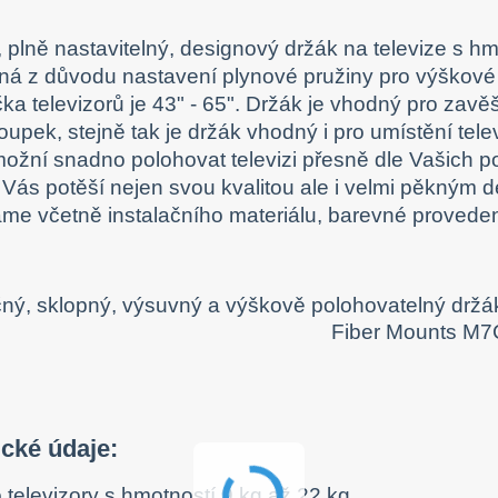
í, plně nastavitelný, designový držák na televize s h
ná z důvodu nastavení plynové pružiny pro výškové
čka televizorů je 43" - 65". Držák je vhodný pro zavěš
oupek, stejně tak je držák vhodný i pro umístění tele
žní snadno polohovat televizi přesně dle Vašich p
ás potěší nejen svou kvalitou ale i velmi pěkným 
e včetně instalačního materiálu, barevné proveden
cké údaje:
 televizory s hmotností 9 kg až 22 kg