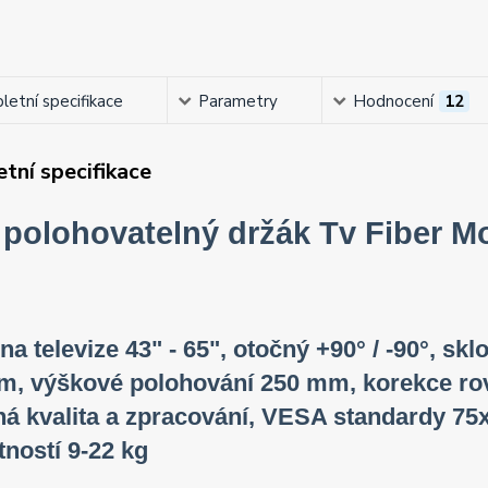
etní specifikace
Parametry
Hodnocení
12
tní specifikace
 polohovatelný držák Tv Fiber 
na televize 43" - 65", otočný +90° / -90°, skl
, výškové polohování 250 mm, korekce roviny
á kvalita a zpracování, VESA standardy 75x
ností 9-22 kg