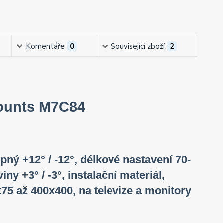
Komentáře
0
Související zboží
2
Mounts M7C84
opný +12° / -12°, délkové nastavení 70-
 +3° / -3°, instalační materiál,
75 až 400x400, na televize a monitory