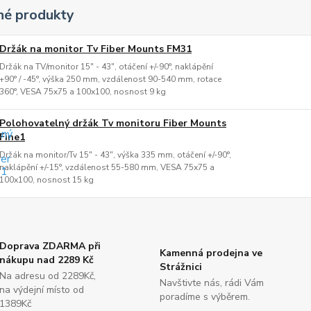
é produkty
Držák na monitor Tv Fiber Mounts FM31
Držák na TV/monitor 15" - 43", otáčení +/-90°, naklápění
+90° / -45°, výška 250 mm, vzdálenost 90-540 mm, rotace
360°, VESA 75x75 a 100x100, nosnost 9 kg
Polohovatelný držák Tv monitoru Fiber Mounts
Fine1
Držák na monitor/Tv 15" - 43", výška 335 mm, otáčení +/-90°,
naklápění +/-15°, vzdálenost 55-580 mm, VESA 75x75 a
100x100, nosnost 15 kg
Doprava ZDARMA při
Kamenná prodejna ve
nákupu nad 2289 Kč
Strážnici
Na adresu od 2289Kč,
Navštivte nás, rádi Vám
na výdejní místo od
poradíme s výběrem.
1389Kč