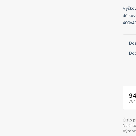
Výškov
délkov
400x40
Dos
Dob
94
784
Číslo p
Na úhlo
Výrobc