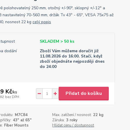
ě polohovatelný 250 mm, otočný +/-90°, sklopný +/-12° a
ě nastavitelný 70-560 mm, držák Tv 43" - 65", VESA 75x75 až
0, nosnost 22 kg
celý popis
tupnost
SKLADEM > 50 ks
a dodání
Zboží Vám můžeme doručit již
11.08.2026 do 16:00. Stačí, když
zboží objednáte nejpozději dnes
do 24:00
9 Kč
/
ks
Přidat do košíku
 Kč
bez DPH
roduktu:
M7C84
Max. zatížení / nosnost:
22 kg
příčky:
43" až 65"
Záruka:
3 roky
e:
Fiber Mounts
Hlídat cenu / dostupnost