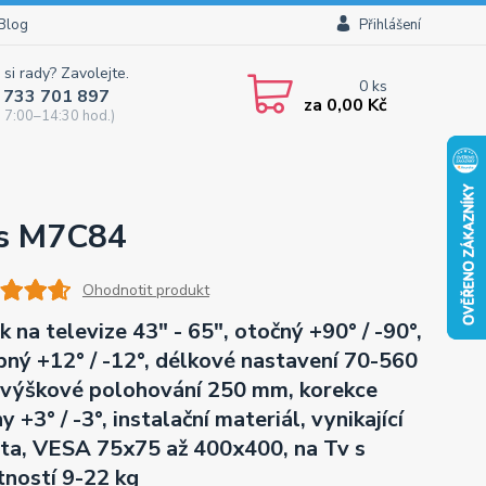
Blog
Přihlášení
 si rady? Zavolejte.
0
ks
 733 701 897
za
0,00 Kč
 7:00–14:30 hod.)
ts M7C84
Ohodnotit produkt
k na televize 43" - 65", otočný +90° / -90°,
pný +12° / -12°, délkové nastavení 70-560
výškové polohování 250 mm, korekce
y +3° / -3°, instalační materiál, vynikající
ita, VESA 75x75 až 400x400, na Tv s
ností 9-22 kg