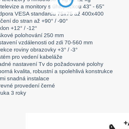
televize a monitory s úhlopříčkou 43" - 65"
dpora VESA standardu 75x75 až 400x400
čení do stran až +90° / -90°
lon +12° / -12°
škové polohování 250 mm
stavení vzdálenosti od zdi 70-560 mm
rekce roviny obrazovky +3° / -3°
stém pro vedení kabeláže
adné nastavení Tv do požadované polohy
orná kvalita, robustní a spolehlivá konstrukce
lmi snadná instalace
revné provedení černé
ruka 3 roky