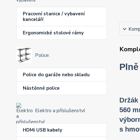
Pracovní stanice / vybavení
kanceláří
Kompl
Ergonomické stolové rámy
Komple
Police:
Plně
Police do garáže nebo skladu
Nástěnné police
Držák 
560 mm
Elektro a příslušenství:
výborn
s hmot
HDMi USB kabely