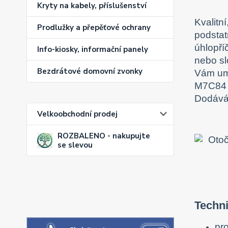
Kryty na kabely, příslušenství
Kvalitn
Prodlužky a přepěťové ochrany
podstat
úhlopří
Info-kiosky, informační panely
nebo sl
Bezdrátové domovní zvonky
Vám umo
M7C84 V
Dodávám
Velkoobchodní prodej
ROZBALENO - nakupujte
se slevou
Techni
pro