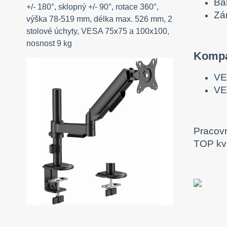
Ba
+/- 180°, sklopný +/- 90°, rotace 360°,
Zá
výška 78-519 mm, délka max. 526 mm, 2
stolové úchyty, VESA 75x75 a 100x100,
nosnost 9 kg
Kompat
VE
VE
Pracovn
TOP kva