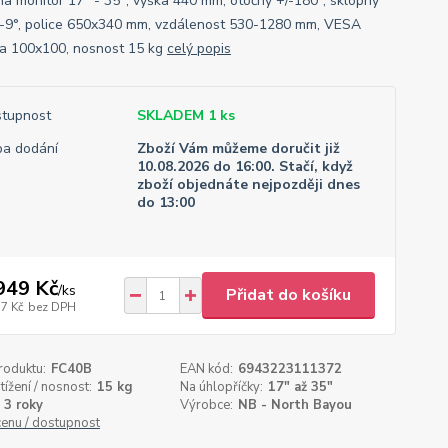
na monitor 17" - 35", výška 440 mm, otočný +/-180°, sklopný
 -9°, police 650x340 mm, vzdálenost 530-1280 mm, VESA
a 100x100, nosnost 15 kg
celý popis
tupnost
SKLADEM 1 ks
a dodání
Zboží Vám můžeme doručit již
10.08.2026 do 16:00. Stačí, když
zboží objednáte nejpozději dnes
do 13:00
949 Kč
/
ks
Přidat do košíku
17 Kč
bez DPH
roduktu:
FC40B
EAN kód:
6943223111372
tížení / nosnost:
15 kg
Na úhlopříčky:
17" až 35"
3 roky
Výrobce:
NB - North Bayou
cenu / dostupnost