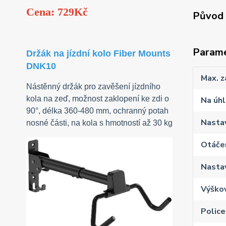
Cena: 729Kč
Původ 
Param
Držák na jízdní kolo Fiber Mounts
DNK10
Max. z
Nástěnný držák pro zavěšení jízdního
kola na zeď, možnost zaklopení ke zdi o
Na úhl
90°, délka 360-480 mm, ochranný potah
Nasta
nosné části, na kola s hmotností až 30 kg
Otáčen
Nastav
Výško
Police