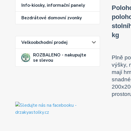
Info-kiosky, informační panely
Poloho
poloho
Bezdrátové domovní zvonky
stoln
kg
Velkoobchodní prodej
ROZBALENO - nakupujte
Plně po
se slevou
výšky, 
mají hm
snadné 
200x200
prostor