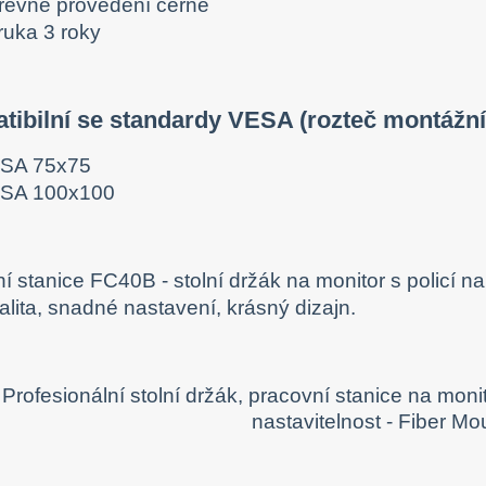
revné provedení černé
ruka 3 roky
ibilní se standardy VESA (rozteč montážní
SA 75x75
SA 100x100
í stanice FC40B - stolní držák na monitor s policí na
lita, snadné nastavení, krásný dizajn.