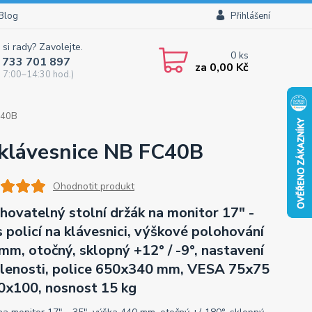
Blog
Přihlášení
 si rady? Zavolejte.
0
ks
 733 701 897
za
0,00 Kč
 7:00–14:30 hod.)
FC40B
 klávesnice NB FC40B
Ohodnotit produkt
hovatelný stolní držák na monitor 17" -
s policí na klávesnici, výškové polohování
mm, otočný, sklopný +12° / -9°, nastavení
lenosti, police 650x340 mm, VESA 75x75
0x100, nosnost 15 kg