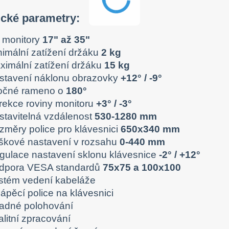
ické parametry:
 monitory
17" až 35"
nimální zatížení držáku
2 kg
ximální zatížení držáku
15 kg
stavení náklonu obrazovky
+12° / -9°
očné rameno o
180°
rekce roviny monitoru
+3° / -3°
stavitelná vzdálenost
530-1280 mm
změry police pro klávesnici
650x340 mm
škové nastavení v rozsahu
0-440 mm
gulace nastavení sklonu klávesnice
-2° / +12°
dpora VESA standardů
75x75 a 100x100
stém vedení kabeláže
ápěcí police na klávesnici
adné polohování
litní zpracování