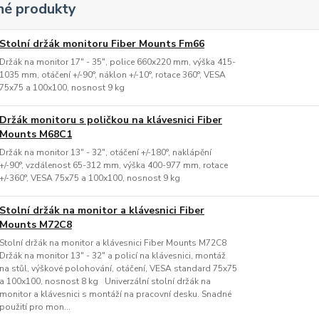
é produkty
Stolní držák monitoru Fiber Mounts Fm66
Držák na monitor 17" - 35", police 660x220 mm, výška 415-
1035 mm, otáčení +/-90°, náklon +/-10°, rotace 360°, VESA
75x75 a 100x100, nosnost 9 kg
Držák monitoru s poličkou na klávesnici Fiber
Mounts M68C1
Držák na monitor 13" - 32", otáčení +/-180°, naklápění
+/-90°, vzdálenost 65-312 mm, výška 400-977 mm, rotace
+/-360°, VESA 75x75 a 100x100, nosnost 9 kg
Stolní držák na monitor a klávesnici Fiber
Mounts M72C8
Stolní držák na monitor a klávesnici Fiber Mounts M72C8
Držák na monitor 13" - 32" a policí na klávesnici, montáž
na stůl, výškové polohování, otáčení, VESA standard 75x75
a 100x100, nosnost 8 kg Univerzální stolní držák na
monitor a klávesnici s montáží na pracovní desku. Snadné
použití pro mon...