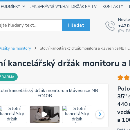
 PODMÍNKY
JAK SPRÁVNĚ VYBRAT DRŽÁK NA TV
KONTAKTY
Nevíte
Hledat
+420
(Po–Pá
ržáky na monitory
Stolní kancelářský držák monitoru a klávesnice NB 
ní kancelářský držák monitoru a
 ZDARMA
Polo
35" 
440 
vzdá
a 10