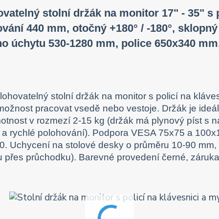
vatelný stolní držák na monitor 17" - 35" s 
vání 440 mm, otočný +180° / -180°, sklopný 
ího úchytu 530-1280 mm, police 650x340 mm
lohovatelný stolní držák na monitor s policí na kláv
možnost pracovat vsedě nebo vestoje. Držák je ideáln
otnost v rozmezí 2-15 kg (držák má plynový píst s 
a rychlé polohování). Podpora VESA 75x75 a 100x1
. Uchycení na stolové desky o průměru 10-90 mm, 2 
u přes průchodku). Barevné provedení černé, záruka