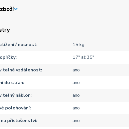
zboží
etry
atížení / nosnost
15 kg
opříčky
17" až 35"
vitelná vzdálenost
ano
í do stran
ano
itelný náklon
ano
vé polohování
ano
 na příslušenství
ano