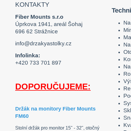
KONTAKTY
Techn
Fiber Mounts s.r.o
Na
Úprkova 1941, areál Šohaj
Mi
696 62 Strážnice
Ma
info@drzakyastolky.cz
Na
Ot
Infolinka:
Ko
+420 733 701 897
Na
Ro
Vý
DOPORUČUJEME:
Re
Po
Sy
Držák na monitory Fiber Mounts
Skl
FM60
Sn
Kva
Stolní držák pro monitor 15" - 32", otočný