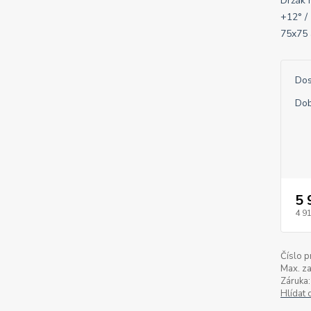
Držák 
+12° /
75x75 
Dos
Dob
5 
4 9
Číslo p
Max. za
Záruka:
Hlídat 