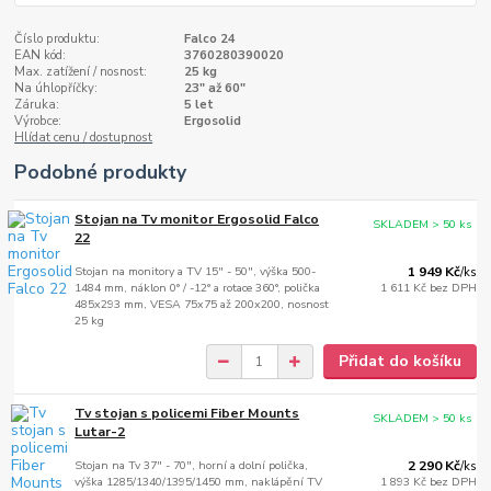
Číslo produktu:
Falco 24
EAN kód:
3760280390020
Max. zatížení / nosnost:
25 kg
Na úhlopříčky:
23" až 60"
Záruka:
5 let
Výrobce:
Ergosolid
Hlídat cenu / dostupnost
Podobné produkty
Stojan na Tv monitor Ergosolid Falco
SKLADEM > 50 ks
22
Stojan na monitory a TV 15" - 50", výška 500-
1 949 Kč
/
ks
1484 mm, náklon 0° / -12° a rotace 360°, polička
1 611 Kč
bez DPH
485x293 mm, VESA 75x75 až 200x200, nosnost
25 kg
Přidat do košíku
Tv stojan s policemi Fiber Mounts
SKLADEM > 50 ks
Lutar-2
Stojan na Tv 37" - 70", horní a dolní polička,
2 290 Kč
/
ks
výška 1285/1340/1395/1450 mm, naklápění TV
1 893 Kč
bez DPH