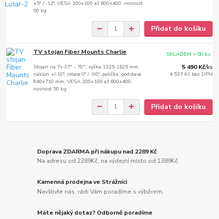
+5° / -12°, VESA 100x100 až 600x400, nosnost
50 kg
Přidat do košíku
TV stojan Fiber Mounts Charlie
SKLADEM > 50 ks
Stojan na Tv 37" - 70", výška 1325-1625 mm,
5 490 Kč
/
ks
náklon +/-10°, rotace 0° / -90°, polička, podstava
4 537 Kč
bez DPH
840x710 mm, VESA 200x100 až 600x400,
nosnost 50 kg
Přidat do košíku
Doprava ZDARMA při nákupu nad 2289 Kč
Na adresu od 2289Kč, na výdejní místo od 1389Kč
Kamenná prodejna ve Strážnici
Navštivte nás, rádi Vám poradíme s výběrem.
Máte nějaký dotaz? Odborně poradíme