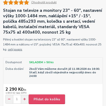
Ohodnotit produkt
Stojan na televize a monitory 23" - 60", nastavení
výšky 1000-1484 mm, naklápění +15° / -15°,
polička 485x293 mm, kolečka s aretací, vedení
kabelů, instalační materiál, standardy VESA
75x75 až 400x400, nosnost 25 kg
Pěkný a kvalitní stojan na televizory 23" až 60", nastavení výšky 1000-
1484 mm a náklonu +/-15°, pojízdný. VESA 75x75 až 400x400, nosnost 25
kg.
celý popis
Dostupnost
SKLADEM > 50 ks
Doba dodání
Zboží Vám můžeme doručit již 11.08.2026 do 16:00.
Stačí, když zboží objednáte nejpozději dnes do
24:00
2 290 Kč
/
ks
1 893 Kč
bez DPH
Přidat do košíku