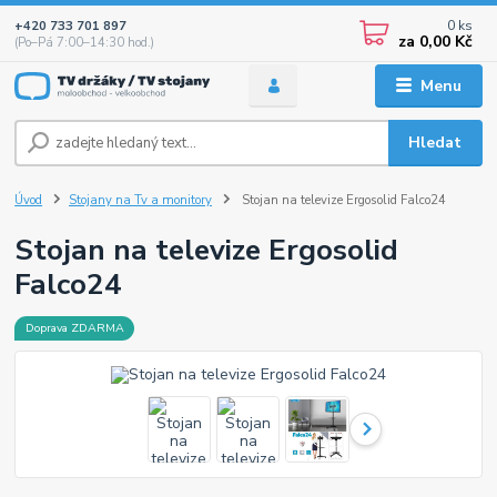
0
ks
+420 733 701 897
za
0,00 Kč
(Po–Pá 7:00–14:30 hod.)
Menu
Hledat
Úvod
Stojany na Tv a monitory
Stojan na televize Ergosolid Falco24
Stojan na televize Ergosolid
Falco24
Doprava ZDARMA