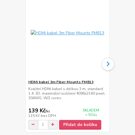
HDMi kabel 3m Fiber Mounts FM813
Přepěťová z
Kvalitní HDMi kabel s délkou 3 m, standard
Přepěťová zá
1.4, 3D, maximální rozlišení 4096x2160 pixel,
délka napáje
30AWG, W/2 cores.
139 Kč
389 Kč
SKLADEM
/
ks
/
ks
> 50 ks
115 Kč
bez DPH
321 Kč
bez 
Přidat do košíku