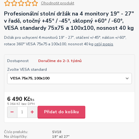
Ohodnotit produkt
Profesionální stolní držák na 4 monitory 19" - 27"
v řadě, otočný +45° / -45°, sklopný +60° / -60°,
VESA standardy 75x75 a 100x100, nosnost 40 kg
Držák pro uchycení 4 monitorů 19" - 27", otáčení +/-45°, náklon +/-60°,
rotace 360° VESA 75x75 a 100x100, nosnost 40 kg
celý popis
Dostupnost
Doručíme do 2-3. týdnů
Zvolte VESA standard
6 490 Kč
/
ks
5 364 Kč
bez DPH
Přidat do košíku
Číslo produktu:
SV18
Na úhlopříčky:
19" až 27"