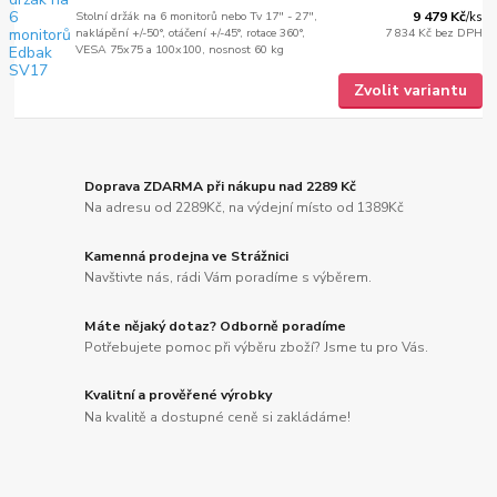
Stolní držák na 6 monitorů nebo Tv 17" - 27",
9 479 Kč
/
ks
naklápění +/-50°, otáčení +/-45°, rotace 360°,
7 834 Kč
bez DPH
VESA 75x75 a 100x100, nosnost 60 kg
Zvolit variantu
Doprava ZDARMA při nákupu nad 2289 Kč
Na adresu od 2289Kč, na výdejní místo od 1389Kč
Kamenná prodejna ve Strážnici
Navštivte nás, rádi Vám poradíme s výběrem.
Máte nějaký dotaz? Odborně poradíme
Potřebujete pomoc při výběru zboží? Jsme tu pro Vás.
Kvalitní a prověřené výrobky
Na kvalitě a dostupné ceně si zakládáme!