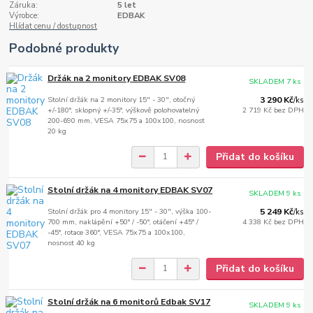
Záruka:
5 let
Výrobce:
EDBAK
Hlídat cenu / dostupnost
Podobné produkty
Držák na 2 monitory EDBAK SV08
SKLADEM 7 ks
Stolní držák na 2 monitory 15" - 30", otočný
3 290 Kč
/
ks
+/-180°, sklopný +/-35°, výškově polohovatelný
2 719 Kč
bez DPH
200-690 mm, VESA 75x75 a 100x100, nosnost
20 kg
Přidat do košíku
Stolní držák na 4 monitory EDBAK SV07
SKLADEM 9 ks
Stolní držák pro 4 monitory 15" - 30", výška 100-
5 249 Kč
/
ks
700 mm, naklápění +50° / -50°, otáčení +45° /
4 338 Kč
bez DPH
-45°, rotace 360°, VESA 75x75 a 100x100,
nosnost 40 kg
Přidat do košíku
Stolní držák na 6 monitorů Edbak SV17
SKLADEM 9 ks