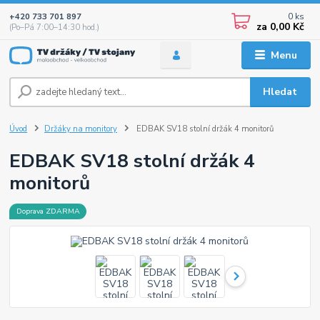
0
ks
+420 733 701 897
za
0,00 Kč
(Po–Pá 7:00–14:30 hod.)
Menu
Hledat
Úvod
Držáky na monitory
EDBAK SV18 stolní držák 4 monitorů
EDBAK SV18 stolní držák 4
monitorů
Doprava ZDARMA