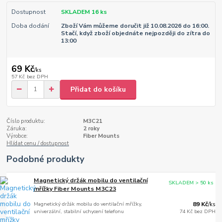
Dostupnost
SKLADEM 16 ks
Doba dodání
Zboží Vám můžeme doručit již 10.08.2026 do 16:00.
Stačí, když zboží objednáte nejpozději do zítra do
13:00
69 Kč
/
ks
57 Kč
bez DPH
Přidat do košíku
Číslo produktu:
M3C21
Záruka:
2 roky
Výrobce:
Fiber Mounts
Hlídat cenu / dostupnost
Podobné produkty
Magnetický držák mobilu do ventilační
SKLADEM > 50 ks
mřížky Fiber Mounts M3C23
Magnetický držák mobilu do ventilační mřížky,
89 Kč
/
ks
univerzální, stabilní uchycení telefonu
74 Kč
bez DPH