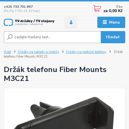
0
ks
+420 733 701 897
za
0,00 Kč
(Po–Pá 7:00–14:30 hod.)
Menu
Hledat
Úvod
Držáky na tablety a mobily
Držáky na mobilní telefony
Držák
telefonu Fiber Mounts M3C21
Držák telefonu Fiber Mounts
M3C21